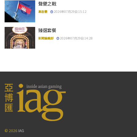
聲譽之戰
韋啟羲
2026年07月29日 15:12
臻選套餐
新聞編輯部
2026年07月29日 14:28
© 2026
IAG