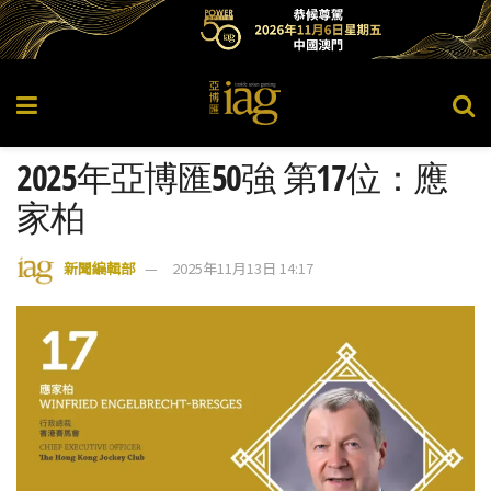
2025年亞博匯50強 第17位：應
家柏
新聞編輯部
2025年11月13日 14:17