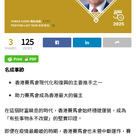
3
125
SHARES
VIEWS
名成事跡
香港賽馬會現代化和復興的主要推手之一
助力賽馬會成為香港最大的僱主
在這個財富瞬息
的時代，香港賽馬會始終穩健運營，成為
「有些事物永不改變」的堅實印證。
即便在疫情最嚴峻的時期，香港賽馬會也未曾中斷運作，賽