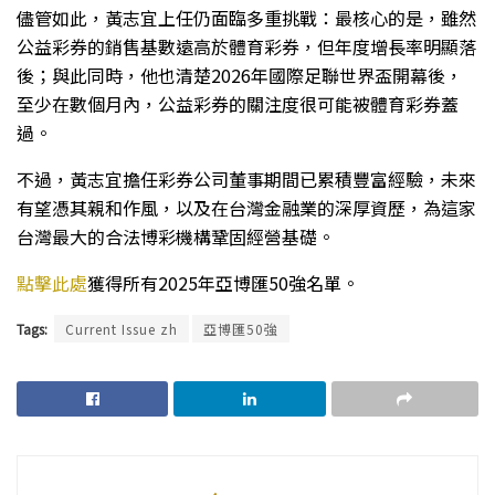
儘管如此，黃志宜上任仍面臨多重挑戰：最核心的是，雖然
公益彩券的銷售基數遠高於體育彩券，但年度增長率明顯落
後；與此同時，他也清楚2026年國際足聯世界盃開幕後，
至少在數個月內，公益彩券的關注度很可能被體育彩券蓋
過。
不過，黃志宜擔任彩券公司董事期間已累積豐富經驗，未來
有望憑其親和作風，以及在台灣金融業的深厚資歷，為這家
台灣最大的合法博彩機構鞏固經營基礎。
點擊此處
獲得所有2025年亞博匯50強名單。
Tags:
Current Issue zh
亞博匯50強