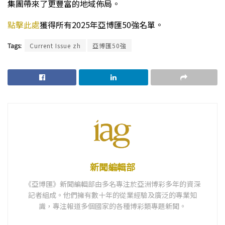
集團帶來了更豐富的地域佈局。
點擊此處
獲得所有2025年亞博匯50強名單。
Tags:
Current Issue zh
亞博匯50強
新聞編輯部
《亞博匯》新聞編輯部由多名專注於亞洲博彩多年的資深
記者組成。他們擁有數十年的從業經驗及廣泛的專業知
識，專注報道多個國家的各種博彩類專題新聞。