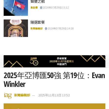
聲譽之戰
韋啟羲
2026年07月29日 15:12
臻選套餐
新聞編輯部
2026年07月29日 14:28
2025年亞博匯50強 第19位：Evan
Winkler
新聞編輯部
2025年11月13日 13:52