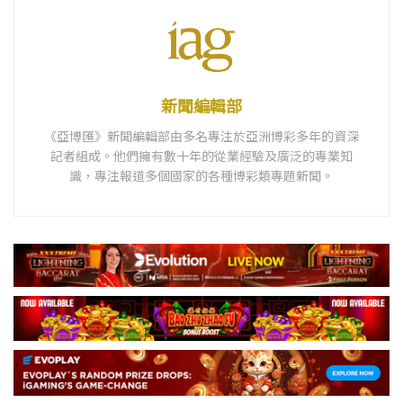
新聞編輯部
《亞博匯》新聞編輯部由多名專注於亞洲博彩多年的資深
記者組成。他們擁有數十年的從業經驗及廣泛的專業知
識，專注報道多個國家的各種博彩類專題新聞。