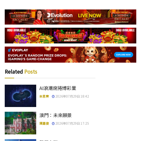
Related
Posts
AI浪潮席捲博彩業
本思齊
2026年07月29日 18:42
澳門：未來願景
陳嘉俊
2026年07月29日 17:25