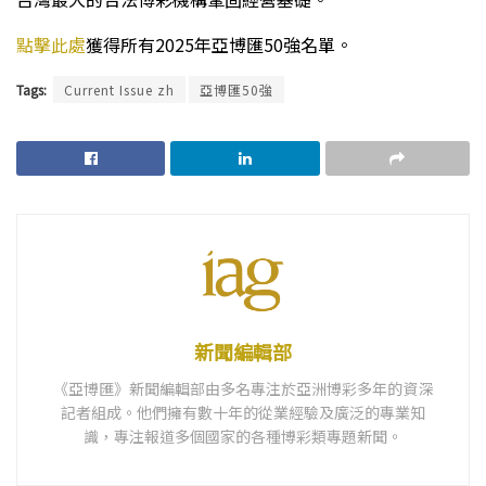
點擊此處
獲得所有2025年亞博匯50強名單。
Tags:
Current Issue zh
亞博匯50強
新聞編輯部
《亞博匯》新聞編輯部由多名專注於亞洲博彩多年的資深
記者組成。他們擁有數十年的從業經驗及廣泛的專業知
識，專注報道多個國家的各種博彩類專題新聞。