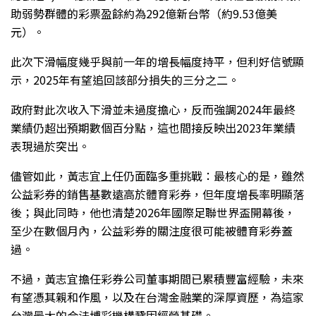
助弱勢群體的彩票盈餘約為292億新台幣（約9.53億美
元）。
此次下滑幅度幾乎與前一年的增長幅度持平，但利好信號顯
示，2025年有望追回該部分損失的三分之二。
政府對此次收入下滑並未過度擔心，反而強調2024年最終
業績仍超出預期數個百分點，這也間接反映出2023年業績
表現過於突出。
儘管如此，黃志宜上任仍面臨多重挑戰：最核心的是，雖然
公益彩券的銷售基數遠高於體育彩券，但年度增長率明顯落
後；與此同時，他也清楚2026年國際足聯世界盃開幕後，
至少在數個月內，公益彩券的關注度很可能被體育彩券蓋
過。
不過，黃志宜擔任彩券公司董事期間已累積豐富經驗，未來
有望憑其親和作風，以及在台灣金融業的深厚資歷，為這家
台灣最大的合法博彩機構鞏固經營基礎。