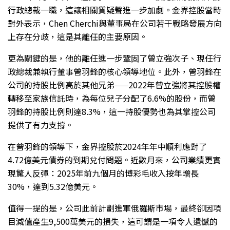
行政總裁一職，這讓相關質疑聲進一步加劇。金界控股當時
對外表示，Chen Cherchi與董事局在公司若干戰略發展方向
上存在分歧，這是其離任的主要原因。
更為關鍵的是，他的離任進一步鞏固了曾立強次子、現任行
政總裁兼執行董事曾羽鋒的核心領導地位。此外，曾羽鋒在
公司的持股比例高於其他兄弟
——
2022年曾立強將其控股權
轉移至家族信託時，為每位兒子分配了6.6%的股份，而曾
羽鋒的持股比例則達8.3%，這一持股優勢也為其掌控公司
提供了有力支撐。
在曾羽鋒的領導下，金界控股於2024年年中順利應對了
4.72億美元債券的到期兌付問題。近數月來，公司業績更實
現驚人反彈：2025年前九個月的博彩毛收入按年增長
30%，達到5.32億美元。
值得一提的是，公司此前計劃進軍俄羅斯市場，最終卻因項
目減值產生9,500萬美元的損失，這可謂是一項令人遺憾的