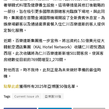
奢華韓式料理及健康養生設施。這項舉措是其修訂後戰略的
一部分，旨在吸引更多國際高額賭客光臨旗下場地。與此同
時，集團還在首爾金浦國際機場開設了全新貴賓休息室，為
娛樂場顧客以及通過套票套餐入住仁川百樂達斯的客人提供
定製化服務。
近期，百樂達斯集團進一步宣佈，將出資約1.51億美元從大
韓航空酒店集團（KAL Hotel Network）收購仁川君悅酒店
西塔。此次收購將為仁川百樂達斯新增501間客房，使其客
房總數從目前的769間增至1,270間。
對他而言，時不我待，此刻正是為未來做好準備的最佳時
機。
點擊此處
獲得所有2025年亞博匯50強名單。
Tags:
Current Issue zh
亞博匯50強