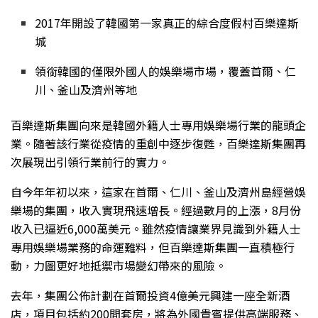
2017年開設了韓國第一家真正的綜合度假村百樂達斯
城
領銜韓國的僅限外國人的娛樂場市場，覆蓋首爾、仁
川、釜山及濟州等地
百樂達斯集團
向來是韓國外籍人士專用娛樂場行業的龍頭企
業。隨著該行業從疫情的重創中逐步復甦，百樂達斯集團再
次展現出引領行業前行的實力。
自今年年初以來，這家在首爾、仁川、釜山及濟州島經營娛
樂場的集團，收入實現飛速增長。經過數月的上漲，8月份
收入已逼近6,000萬美元。雖然疫情讓業界見識到外籍人士
專用娛樂場業務的命運難料，但百樂達斯集團一直積極行
動，力圖更好地抵禦市場變幻帶來的風險。
去年，集團公佈計劃在首爾投資4億美元興建一座全新酒
店，項目包括約200間套房，將為外國貴賓提供高端服務、