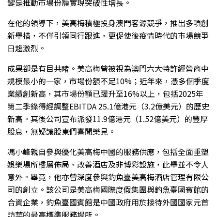
鍵是推動市場份額實現突破性增長。
在他的領導下，美高梅積極投身澳門客源競爭，推出多項創
新舉措，不僅引領同行跟進，更促使後疫情時代的市場競爭
日趨激烈。
成果卻是有目共睹。美高梅曾被視為澳門六大特許經營商中
規模最小的一家，市場份額不足10%；近年來，憑多個季度
業績創新高，其市場份額已躍升至16%以上，包括2025年
第二季錄得經調整EBITDA 25.1億港元（3.2億美元）的歷史
新高。其後公司宣布派發11.9億港元（1.52億美元）的豐厚
股息，無疑讓股東們喜聞樂見。
馮小峰親自參與優化美高梅中國的服務供應，包括全面重塑
娛樂場所樓層佈局、改善酒店及非博彩設施，此舉並不令人
意外。畢竟，他亦曾深度參與釣魚臺美高梅酒店管理有限公
司的創立。該公司是美高梅國際度假集團與釣魚臺國賓館的
合資企業，釣魚臺國賓館是中國政府用於接待外國國家元首
訪華的最高標準服務場所。