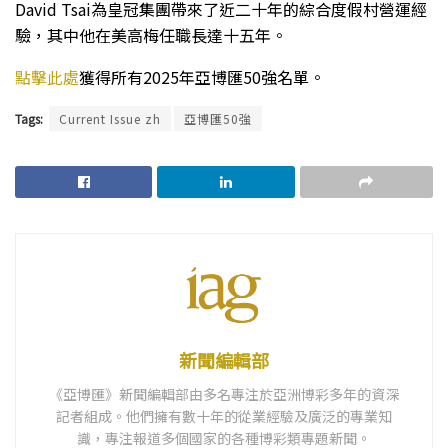
David Tsai為皇冠集團帶來了近二十年的綜合度假村營運經
驗，其中他在美高梅任職長達十五年。
點擊此處
獲得所有2025年亞博匯50強名單。
Tags:
Current Issue zh
亞博匯50強
新聞編輯部
《亞博匯》新聞編輯部由多名專注於亞洲博彩多年的資深
記者組成。他們擁有數十年的從業經驗及廣泛的專業知
識，專注報道多個國家的各種博彩類專題新聞。