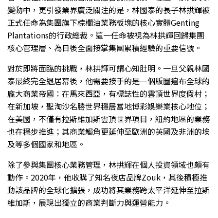
變動中，更引發業界廣泛關注的是，林國泰的長子林拱輝被
正式任命為集團旗下棕櫚油業務板塊的核心實體Genting
Plantations的行政總裁。這一任命被視為林拱輝回歸集團
核心管理層、為日後全面接掌集團累積經驗的重要信號。
對於即將面臨的挑戰，林拱輝可謂心知肚明。一旦父親林國
泰最終完全退居幕後，他需要接手的是一個版圖遍布全球的
龐大商業帝國：在馬來西亞，有標誌性的雲頂世界度假村；
在新加坡，聖淘沙名勝世界穩居當地博彩娛樂業核心地位；
在美國，不僅有拉斯維加斯雲頂世界項目，紐約地區的業務
也在穩步推進；其商業觸角更延伸至歐洲的英國及非洲的埃
及等多個國家和地區。
除了參與集團核心業務管理，林拱輝在個人投資領域也頗有
動作。2020年，他收購了知名夜店品牌Zouk，其後積極推
動該品牌的全球化擴張，成功將其業務跨太平洋延伸至拉斯
維加斯，展現出獨立的商業判斷力與運營能力。