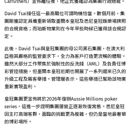
Carruthers）宣佈離任後，他正式獲確認為集團行政總裁。
David Tsai接任這一最高職位可謂時機恰當。數個月前，集
團剛獲認定具備重新領取墨爾本皇冠及悉尼皇冠娛樂場牌照
的合規資格；而珀斯物業則在今年早些時候已獲得該合規認
定。
此後，David Tsai與皇冠集團的母公司黑石集團，在澳大利
亞極其嚴格的監管要求下，全力為客戶打造更流暢的體驗。
雖然大部分工作聚焦於強制性的反洗錢（AML）及負責任博
彩管控措施，但墨爾本皇冠近期也開展了一系列遲來已久的
升級工程及親客舉措。管理層表示，這些舉措已幫助該物業
重新實現盈利。
皇冠集團更宣佈將於2026年復辦Aussie Millions poker
series，這進一步證明集團運營正逐漸恢復常態。悉尼皇冠
因主打高端客群，面臨的挑戰更為複雜，但仍是當地最奢華
的博彩場所。