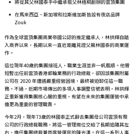
將從其父林國泰手中繼承祖父林梧桐創辦的雲頂集團
在馬來西亞、新加坡和拉斯維加斯皆設有夜店品牌
Zouk
作為
全球雲頂集團商業帝國公認的推定繼承人，林拱輝自踏
入商界以來，長期以來一直近距離見證父親林國泰的商業運
作。
這位現年40歲的集團接班人，職業生涯並非一帆風順。他曾
短暫出任前雲頂香港郵輪業務的行政總裁，卻因該集團附屬
公司在 2020 年遭遇嚴重經營困境，最終被迫卸任這一職
務。不過，近期市場傳出的多項人事調整信號表明，林拱輝
正重新獲得集團核心層的重視，有望在未來的集團運營中承
擔更為重要的管理職責。
今年2月，現年73歲的林國泰正式辭去集團母公司雲頂有限
公司的行政總裁職務，將這一管理崗位交給了長期追隨其左
右、擔任集團總裁兼首席營運官的陳光漢。在這一系列人事