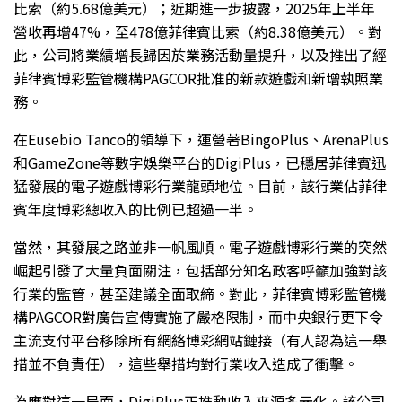
比索（約5.68億美元）；近期進一步披露，2025年上半年
營收再增47%，至478億菲律賓比索（約8.38億美元）。對
此，公司將業績增長歸因於業務活動量提升，以及推出了經
菲律賓博彩監管機構PAGCOR批准的新款遊戲和新增執照業
務。
在Eusebio Tanco的領導下，運營著BingoPlus、ArenaPlus
和GameZone等數字娛樂平台的DigiPlus，已穩居菲律賓迅
猛發展的電子遊戲博彩行業龍頭地位。目前，該行業佔菲律
賓年度博彩總收入的比例已超過一半。
當然，其發展之路並非一帆風順。電子遊戲博彩行業的突然
崛起引發了大量負面關注，包括部分知名政客呼籲加強對該
行業的監管，甚至建議全面取締。對此，菲律賓博彩監管機
構PAGCOR對廣告宣傳實施了嚴格限制，而中央銀行更下令
主流支付平台移除所有網絡博彩網站鏈接（有人認為這一舉
措並不負責任），這些舉措均對行業收入造成了衝擊。
為應對這一局面，DigiPlus正推動收入來源多元化。該公司