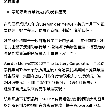
名成事跡
掌舵澳洲行業領先的彩券供應商
在彩票行業近
35年的Sue van der Merwe，將於本月下旬正
式退休。她早在三月便對外宣布計劃於年底前卸任。
她的離任標誌著一段輝煌職業生涯的落幕
——
在任期間，她
助力重塑了澳洲彩票行業，推動該行業屢創佳績。接替她的
將是同樣資深的彩票業人士韋恩・皮卡普。
Van der Merwe於2022年The Lottery Corporation, TLC從
泰博集團Tabcorp分拆獨立後，開始掌舵該集團。據其業績
報告顯示，集團在2025財政年度實現收入37.5億澳元（約
24.4億美元），EBITDA達7.49億澳元（約4.88億美元），
延續了自成立以來的亮眼業績表現。
該集團旗下彩票品牌The Lott負責運營澳洲除西澳大利亞州
以外所有州及領地的官方彩票業務，擁有Powerball、Oz