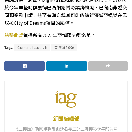
於今年早些時候獲得巴西網絡博彩業務執照，已向南非遞交
同類業務申請，甚至有消息稱其可能收購新濠博亞娛樂在馬
尼拉City of Dreams項目的股權。
點擊此處
獲得所有2025年亞博匯50強名單。
Tags:
Current Issue zh
亞博匯50強
新聞編輯部
《亞博匯》新聞編輯部由多名專注於亞洲博彩多年的資深