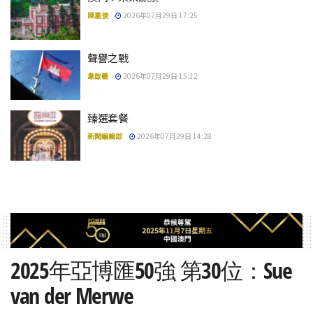
陳嘉俊
2026年07月29日 17:25
聲譽之戰
韋啟羲
2026年07月29日 15:12
臻選套餐
新聞編輯部
2026年07月29日 14:28
2025年亞博匯50強 第30位：Sue
van der Merwe