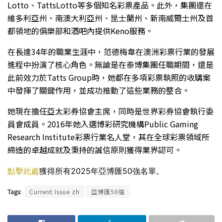
Lotto、TattsLotto等多個知名彩票產品。此外，集團還在
維多利亞州、南澳大利亞州、昆士蘭州、新南威爾士州及首
都領地的俱樂部和酒吧內提供Keno服務。
在長達34年的職業生涯中，范德梅韋在澳洲彩票行業的發展
進程中扮演了核心角色。無論是在泰博集團任職期間，還是
此前效力於Tatts Group時，她都在多項彩票執照的收購案
中發揮了關鍵作用，並成功推動了這些業務的整合。
她現在擔任亞太彩券協會主席，同時是世界彩券協會執行委
員會成員。2016年她入選博彩研究機構Public Gaming
Research Institute彩票行業名人堂，其在全球彩票領域所
締造的卓越成就及秉持的誠信原則獲得業界認可。
點擊此處
獲得所有2025年亞博匯50強名單。
Tags:
Current Issue zh
亞博匯50強