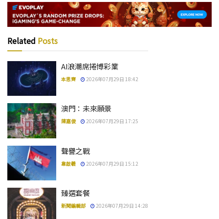
Related
Posts
AI浪潮席捲博彩業
本思齊
2026年07月29日 18:42
澳門：未來願景
陳嘉俊
2026年07月29日 17:25
聲譽之戰
韋啟羲
2026年07月29日 15:12
臻選套餐
新聞編輯部
2026年07月29日 14:28