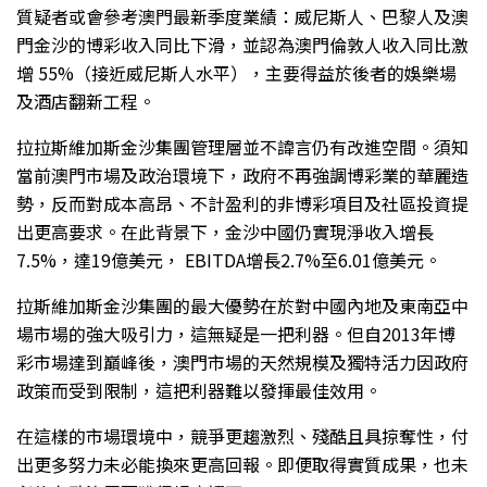
質疑者或會參考澳門最新季度業績：威尼斯人、巴黎人及澳
門金沙的博彩收入同比下滑，並認為澳門倫敦人收入同比激
增 55%（接近威尼斯人水平），主要得益於後者的娛樂場
及酒店翻新工程。
拉拉斯維加斯金沙集團管理層並不諱言仍有改進空間。須知
當前澳門市場及政治環境下，政府不再強調博彩業的華麗造
勢，反而對成本高昂、不計盈利的非博彩項目及社區投資提
出更高要求。在此背景下，金沙中國仍實現淨收入增長
7.5%，達19億美元， EBITDA增長2.7%至6.01億美元。
拉斯維加斯金沙集團的最大優勢在於對中國內地及東南亞中
場市場的強大吸引力，這無疑是一把利器。但自2013年博
彩市場達到巔峰後，澳門市場的天然規模及獨特活力因政府
政策而受到限制，這把利器難以發揮最佳效用。
在這樣的市場環境中，競爭更趨激烈、殘酷且具掠奪性，付
出更多努力未必能換來更高回報。即便取得實質成果，也未