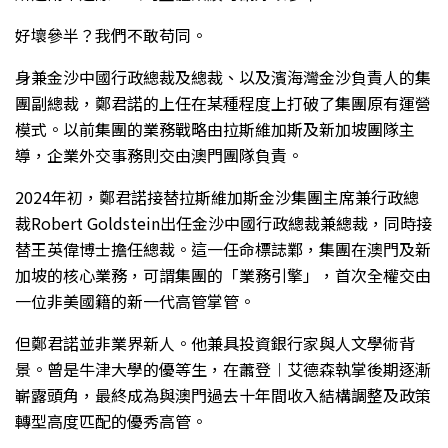
好壞參半？我們不敢苟同。
身兼金沙中國行政總裁及總裁、以及濱海灣金沙負責人的集
團副總裁，鄭君諾的上任在某種程度上打破了集團原有運營
模式。以前集團的業務戰略由拉斯維加斯及新加坡團隊主
導，企業外交事務則交由澳門團隊負責。
2024年初，鄭君諾接替拉斯維加斯金沙集團主席兼行政總
裁Robert Goldstein出任金沙中國行政總裁兼總裁，同時接
替王英偉博士擔任總裁。這一任命標誌鄴，集團在澳門及新
加坡的核心業務，可謂集團的「業務引擎」，首次全權交由
一位非美國籍的新一代高管掌管。
但鄭君諾並非業界新人。他兼具投資銀行家與人文學術背
景。曾是牛津大學的優等生，在蕭登︱艾德森執掌後期逐漸
嶄露頭角，最終成為與澳門過去十年間收入結構調整及政策
轉型高度匹配的優秀高管。