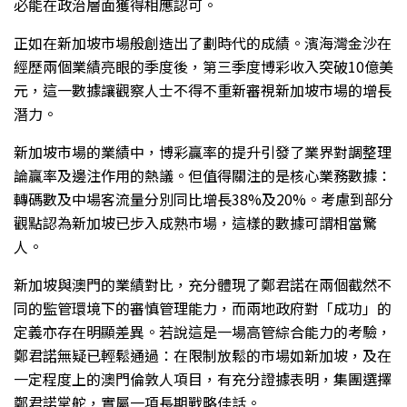
必能在政治層面獲得相應認可。
正如在新加坡市場般創造出了劃時代的成績。濱海灣金沙在
經歷兩個業績亮眼的季度後，第三季度博彩收入突破10億美
元，這一數據讓觀察人士不得不重新審視新加坡市場的增長
潛力。
新加坡市場的業績中，博彩贏率的提升引發了業界對調整理
論贏率及邊注作用的熱議。但值得關注的是核心業務數據：
轉碼數及中場客流量分別同比增長38%及20%。考慮到部分
觀點認為新加坡已步入成熟市場，這樣的數據可謂相當驚
人。
新加坡與澳門的業績對比，充分體現了鄭君諾在兩個截然不
同的監管環境下的審慎管理能力，而兩地政府對「成功」的
定義亦存在明顯差異。若說這是一場高管綜合能力的考驗，
鄭君諾無疑已輕鬆通過：在限制放鬆的市場如新加坡，及在
一定程度上的澳門倫敦人項目，有充分證據表明，集團選擇
鄭君諾掌舵，實屬一項長期戰略佳話。