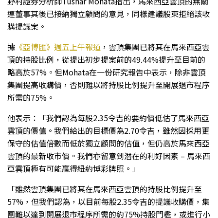
野村證券分析師Tushar Mohata指出，馬來西亞雲頂的無關
連董事其後已接納獨立顧問的意見，同樣建議股東拒絕該收
購提議案。
據
《亞博匯》週五上午報道
，雲頂集團已將其在馬來西亞雲
頂的持股比例，從提出初步提案前的49.44%提升至目前的
略高於57%。但Mohata在一份研究報告中表示，除非雲頂
集團提高收購價，否則難以將持股比例提升至開展退市程序
所需的75%。
他表示：「我們認為每股2.35令吉的要約價低估了馬來西亞
雲頂的價值。我們給出的目標價為2.70令吉，雖然因採用更
保守的估值倍數而低於獨立顧問的估值，但仍高於馬來西亞
雲頂的最新收市價。我們亦留意到潛在的利好因素 – 馬來西
亞雲頂極有可能贏得紐約博彩牌照。」
「雖然雲頂集團已將其在馬來西亞雲頂的持股比例提升至
57%，但我們認為，以目前每股2.35令吉的提議收購價，集
團難以達到開展退市程序所需的約75%持股門檻，或進行小