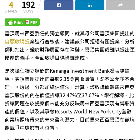
4
192
SHARES
VIEWS
雲頂馬來西亞委任的獨立顧問，就其母公司雲頂集團提出的
自願收購提
案進行審核後，建議該公司拒絕有關提案。分析
師則指出，鑑於財務層面存在障礙，雲頂集團或難以提出更
優厚的條手，全面收購目標恐難達成。
是次擔任獨立顧問的Kenanga Investment Bank發表結論
稱，雲頂集團提出的每股2.35令吉收購價「既不公允亦不合
理」。透過「分部加總估值法」計算，該收購價較馬來西亞
雲頂股份的內在價值折讓32.47%至37.67%。銀行解釋，此
折讓問題在於提案價未能充分反映馬來西亞雲頂現有博彩資
產的價值，以及其爭奪Resorts World New York City全數
商業牌照所帶來的未來盈利潛力。目前馬來西亞雲頂在該牌
照競爭中處於有利位置。