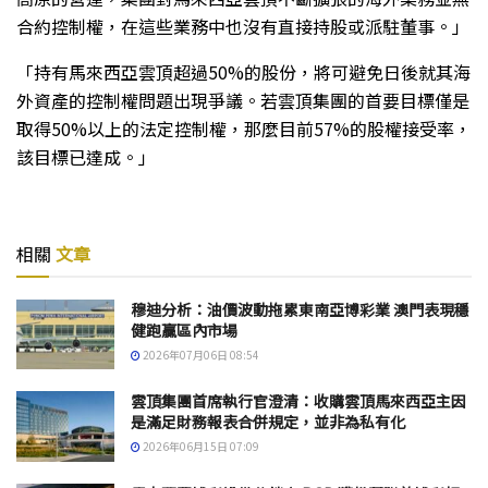
合約控制權，在這些業務中也沒有直接持股或派駐董事。」
「持有馬來西亞雲頂超過50%的股份，將可避免日後就其海
外資產的控制權問題出現爭議。若雲頂集團的首要目標僅是
取得50%以上的法定控制權，那麼目前57%的股權接受率，
該目標已達成。」
相關
文章
穆迪分析：油價波動拖累東南亞博彩業 澳門表現穩
健跑贏區內市場
2026年07月06日 08:54
雲頂集團首席執行官澄清：收購雲頂馬來西亞主因
是滿足財務報表合併規定，並非為私有化
2026年06月15日 07:09