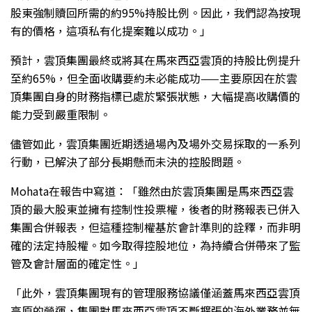
股東強制贖回所需的約95%持股比例。因此，我們認為按現
有的價格，這項私有化提案難以成功。」
預計，雲頂集團最終或將其在馬來西亞雲頂的持股比例提升
至約65%，但全面收購要約未必能成功——主要原因在於雲
頂集團自身的財務指標已處於緊張狀態，大幅提高收購價的
能力受到嚴重限制。
儘管如此，雲頂集團近期透過場內及場外交易採取的一系列
行動，已解決了部分長期懸而未決的控股問題。
Mohata在報告中寫道：「雖然由於雲頂集團是馬來西亞雲
頂的最大股東並擁有控制性投票權，後者的財務報表已併入
集團合併報表，但這種控制權基於會計準則的詮釋，而非明
確的法定持股權。如今取得控股地位，為持續合併帶來了監
管及會計層面的確定性。」
「此外，雲頂集團現有的管理服務協議僅涵蓋馬來西亞雲頂
高原的營運，集團對馬來西亞雲頂不斷擴張的海外業務並無