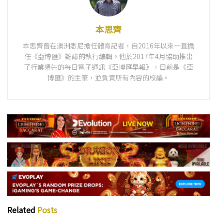
本思齊
本思齊曾在澳洲悉尼擔任體育記者，自2016年以來一直擔
任《亞博匯》雜誌的執行編輯。他於2017年4月協助推出
了行業領先的每日電子通訊《亞博匯早報》，目前是《亞
博匯》的主筆，並負責所有內容的校編。
Related
Posts