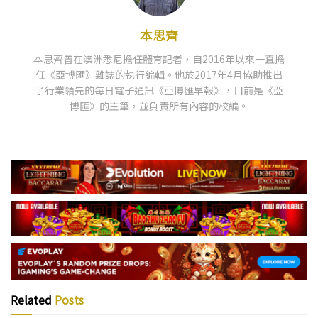
本思齊
本思齊曾在澳洲悉尼擔任體育記者，自2016年以來一直擔
任《亞博匯》雜誌的執行編輯。他於2017年4月協助推出
了行業領先的每日電子通訊《亞博匯早報》，目前是《亞
博匯》的主筆，並負責所有內容的校編。
Related
Posts