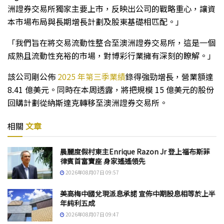
洲證券交易所獨家主要上市，反映出公司的戰略重心，讓資
本市場布局與長期增長計劃及股東基礎相匹配。」
「我們旨在將交易流動性整合至澳洲證券交易所，這是一個
成熟且流動性充裕的市場，對博彩行業擁有深刻的瞭解。」
該公司剛公佈
2025 年第三季業績
錄得強勁增長，營業額達
8.41 億美元。同時在本周透露，將把規模 15 億美元的股份
回購計劃從納斯達克轉移至澳洲證券交易所。
相關
文章
晨麗度假村東主Enrique Razon Jr 登上福布斯菲
律賓首富寶座 身家遙遙領先
2026年08月07日 09:57
美高梅中國兌現派息承諾 宣佈中期股息相等於上半
年純利五成
2026年08月07日 09:47