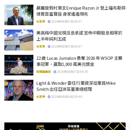
晨麗度假村東主Enrique Razon Jr 登上福布斯菲
律賓首富寶座 身家遙遙領先
本思齊
2026年08月07日 09:57
美高梅中國兌現派息承諾 宣佈中期股息相等於
上半年純利五成
本思齊
2026年08月07日 09:47
22 歲 Lucas Jumalon 勇奪 2026 年 WSOP 主賽
事冠軍，贏取1,000 萬美元獎金
新聞編輯部
2026年08月07日 09:30
Light & Wonder 委任行業資深從業員Mike
Smith 出任亞洲區董事總經理
本思齊
2026年08月06日 09:46