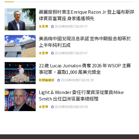
晨麗度假村東主Enrique Razon Jr 登上福布斯菲
律賓首富寶座 身家遙遙領先
本思齊
2026年08月07日 09:57
美高梅中國兌現派息承諾 宣佈中期股息相等於
上半年純利五成
本思齊
2026年08月07日 09:47
22 歲 Lucas Jumalon 勇奪 2026 年 WSOP 主賽
事冠軍，贏取1,000 萬美元獎金
新聞編輯部
2026年08月07日 09:30
Light & Wonder 委任行業資深從業員Mike
Smith 出任亞洲區董事總經理
本思齊
2026年08月06日 09:46