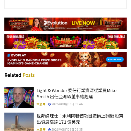
Related
Posts
Light & Wonder 委任行業資深從業員Mike
Smith 出任亞洲區董事總經理
本思齊
2026年08月06日 09:46
世邦魏理仕：永利阿聯酋項目造價上調後 股東
出資最高達 17.1 億美元
本思齊
2026年08月06日 09:35