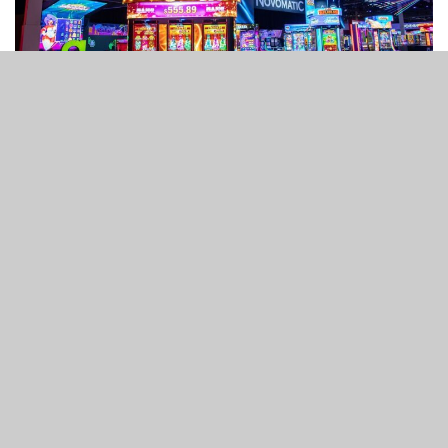
1
67
SHARES
VIEWS
奧地利博彩業界龍頭Novomatic AG宣布，將向其他股東收
購澳洲老虎機供應商Ainsworth Game Technology (簡稱
AGT）剩餘全部股份的收購提案期限延長一個月。
AGT向澳洲證券交易所提交的文件確認，這項無條件收購要
約原訂於 11 月 3 日到期，現已延長至 12 月 3 日。
Novomatic AG
最初於四月透露
，擬透過「協議安排」全面
收購AGT。但由於該計劃顯然會遭到以公司創始人Len