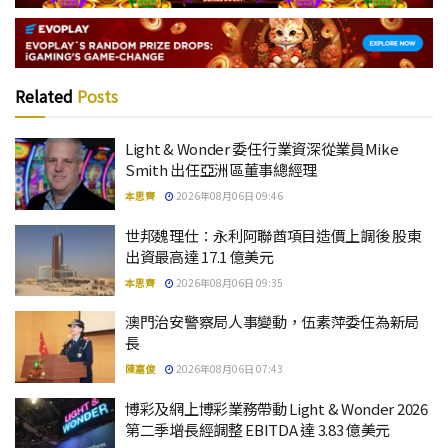
Related
Posts
Light & Wonder 委任行業資深從業員Mike
Smith 出任亞洲區董事總經理
本思齊
2026年08月06日 09:46
世邦魏理仕：永利阿聯酋項目造價上調後 股東
出資最高達 17.1 億美元
本思齊
2026年08月06日 09:35
澳門治安警察局人事變動，伍素萍委任為新局
長
陳嘉俊
2026年08月06日 07:43
博彩及網上博彩業務帶動 Light & Wonder 2026
第二季增長經調整 EBITDA 達 3.83 億美元