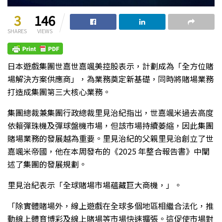
3
146
SHARES
VIEWS
日本遊戲集團世嘉世嘉颯美控股表示，計劃成為「全方位賭
場解決方案供應商」，為業務奠定新基礎，同時將賭場業務
打造成集團第三大核心業務。
集團總裁兼集團行政總裁里見治紀指出，世嘉颯米過去高度
依賴彈珠機及彈球盤機市場，但該市場持續萎縮，因此集團
賭場業務的發展越為重要。里見治紀的父親里見治創立了世
嘉颯米帝國，他在本周發布的《2025 年整合報告書》中闡
述了集團的發展規劃。
里見治紀表示「全球賭場市場蘊藏巨大商機，」。
「除實體賭場外，線上遊戲在全球多個地區相繼合法化，推
動線上體育博彩及線上賭場等市場快速擴張。這促使市場對