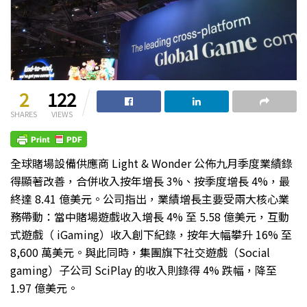
2
122
SHARES
VIEWS
全球賭場設備供應商 Light & Wonder 公佈九月季度業績錄
得顯著改善，合併收入按年增長 3%、按季度增長 4%，最
終達 8.41 億美元。公司指出，業績增長主要受兩大核心業
務帶動：當中賭場遊戲收入增長 4% 至 5.58 億美元，互動
式遊戲（
iGaming）收入創下紀錄，按年大幅攀升 16% 至
8,600 萬美元。與此同時，集團旗下社交遊戲（Social
gaming）子公司 SciPlay 的收入則錄得 4% 跌幅，降至
1.97 億美元。