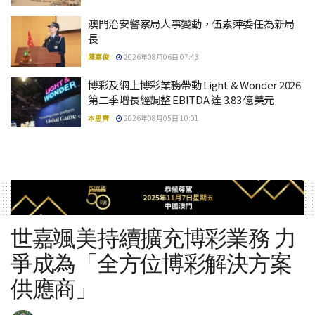
澳門治安警察局人事變動，伍素萍委任為新局
長
陳嘉俊
2026年08月06日 07:43
博彩及網上博彩業務帶動 Light & Wonder 2026
第二季增長經調整 EBITDA 達 3.83 億美元
本思齊
2026年08月05日 10:01
世嘉颯美持續擴充博彩業務 力
爭成為「全方位博彩解決方案
供應商」