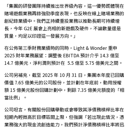
「集團的研發團隊持續推出世界級內容，這一優勢既體現在
賭場遊戲業務再錄強勁季度表現，也反映在線上賭場業務的
創紀錄業績中。我們正持續重投業務以推動長期可持續增
長，今年 G2E 展會上亮相的新遊戲及硬件，不論數量還是
質量，均足以印證這一發展方向。」
在公佈第三季財務業績時的同時，Light & Wonder 重申
2025 財年業務展望：調整後 EBITDA 預計介乎 14.3 億至
14.7 億美元，淨利潤則預計在 5.5 億至 5.75 億美元之間。
公司另補充，截至 2025 年 10 月 31 日，集團本年度已回購
價值 7.65 億美元的公司股份，並計劃在年底前，動用授權
額 15 億美元股份回購計劃中，剩餘 7.35 億美元額度的「相
當比例」。
公司坦言，有關股份回購舉動或會導致其淨債務槓桿比率在
短期內輕微高於目標區間上限，但強調「若出現此情況，憑
業務強大的現金流創造能力，我們預計淨債務槓桿比率將迅