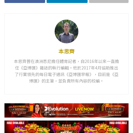
本思齊
本思齊曾在澳洲悉尼擔任體育記者，自2016年以來一直擔
任《亞博匯》雜誌的執行編輯。他於2017年4月協助推出
了行業領先的每日電子通訊《亞博匯早報》，目前是《亞
博匯》的主筆，並負責所有內容的校編。