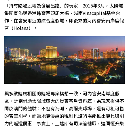
「持有賭場股權為發展出路」的玩家。2015年3月，太陽城
集團宣佈與香港珠寶巨頭周大福、越南Vinacapital基金合
作，在會安附近的綜合度假城，即後來的河內會安南岸度假
區（Hoiana）。
與多數賭廳相關的賭場專案構想一致，河內會安南岸度假
區，計劃借助太陽城龐大的貴賓客戶資料庫，為玩家提供不
同於澳門的體驗：不但有海灘、高爾夫球場，還有可租可售
的奢華別墅，而當地更優惠的稅制也讓賭場能推出更具吸引
力的返遺優惠。事實上，上述所有司法管轄區，連同恆升集