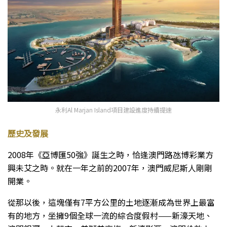
永利Al Marjan Island項目建設進度持續提速
歷史及發展
2008年《亞博匯50強》誕生之時，恰逢澳門路氹博彩業方
興未艾之時。就在一年之前的2007年，澳門威尼斯人剛剛
開業。
從那以後，這塊僅有7平方公里的土地逐漸成為世界上最富
有的地方，坐擁9個全球一流的綜合度假村——新濠天地、