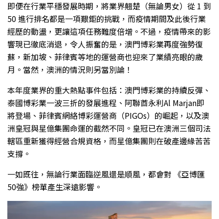
即便在行業平穩發展時期，將業界翹楚（無論男女）從 1 到
50 進行排名都是一項艱鉅的挑戰，而疫情期間及此後行業
經歷的動盪，更讓這項任務難度倍增。不過，疫情帶來的影
響現已徹底消退，令人振奮的是，澳門博彩業再度強勢復
蘇，新加坡、菲律賓等地的運營商也迎來了業績亮眼的歲
月。當然，澳洲的情況則另當別論！
本年度業界的重大熱點事件包括：澳門博彩業的持續反彈、
泰國博彩業一波三折的發展進程、阿聯酋永利Al Marjan即
將登場、菲律賓網絡博彩運營商（PIGOs）的崛起，以及澳
洲皇冠與星億集團命運的截然不同。皇冠已在澳洲三個司法
轄區重新獲得經營合規資格，而星億集團則在破產邊緣苦苦
支撐。
一如既往，無論行業面臨逆風還是順風，都會對 《亞博匯
50強》榜單產生深遠影響。