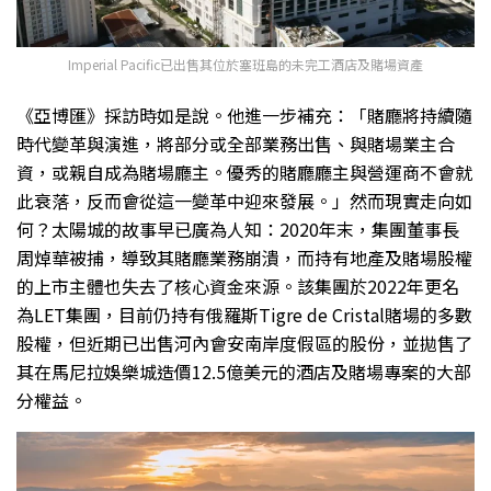
Imperial Pacific已出售其位於塞班島的未完工酒店及賭場資產
《亞博匯》採訪時如是說。他進一步補充：「賭廳將持續隨
時代變革與演進，將部分或全部業務出售、與賭場業主合
資，或親自成為賭場廳主。優秀的賭廳廳主與營運商不會就
此衰落，反而會從這一變革中迎來發展。」然而現實走向如
何？太陽城的故事早已廣為人知：2020年末，集團董事長
周焯華被捕，導致其賭廳業務崩潰，而持有地產及賭場股權
的上市主體也失去了核心資金來源。該集團於2022年更名
為LET集團，目前仍持有俄羅斯Tigre de Cristal賭場的多數
股權，但近期已出售河內會安南岸度假區的股份，並拋售了
其在馬尼拉娛樂城造價12.5億美元的酒店及賭場專案的大部
分權益。