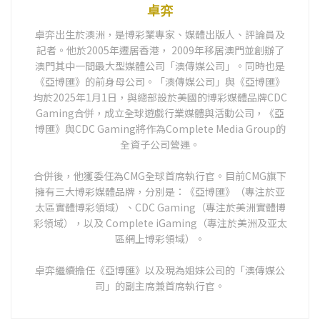
卓弈
卓弈出生於澳洲，是博彩業專家、媒體出版人、評論員及
記者。他於2005年遷居香港， 2009年移居澳門並創辦了
澳門其中一間最大型媒體公司「澳傳媒公司」。同時也是
《亞博匯》的前身母公司。「澳傳媒公司」與《亞博匯》
均於2025年1月1日，與總部設於美國的博彩媒體品牌CDC
Gaming合併，成立全球遊戲行業媒體與活動公司，《亞
博匯》與CDC Gaming將作為Complete Media Group的
全資子公司營運。
合併後，他獲委任為CMG全球首席執行官。目前CMG旗下
擁有三大博彩媒體品牌，分別是：《亞博匯》（專注於亚
太區實體博彩領域）、CDC Gaming（專注於美洲實體博
彩領域），以及 Complete iGaming（專注於美洲及亚太
區網上博彩領域）。
卓弈繼續擔任《亞博匯》以及現為姐妹公司的「澳傳媒公
司」的副主席兼首席執行官。