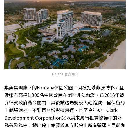
Hoiana 會安南岸
集美集團旗下的Fontana休閒公園，因被指涉非法博彩，且
涉嫌有高達1,300名中國公民在園區非法就業，於2016年被
菲律賓政府勒令關閉。其後該賭場規模大幅縮減，僅保留約
十餘張賭枱、不到百台博彩機營運，直至今年初，Clark
Development Corporation又以其未履行租賃協議中的財
務義務為由，發出停工令要求其立即停止所有營運。目前尚