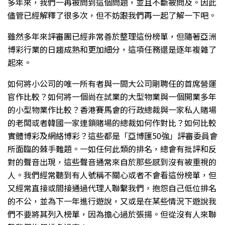
多年來，我們一再被問到這個問題，並且不斷被問及。因此
儘管已經解釋了很多次，但不妨跟我們再一起了解一下吧。
雖然多年來評審團已經非常善於整理這份榜單，但隨著亞洲
博彩行業的日趨成熟和更加細分，這項任務還是逐年複雜了
起來。
如何將小公司的唯一所有者與一間大公司剛聘任的首席營運
官作比較？如何將一個尚在試業的大型物業與一個開業多年
的小型物業作比較？香港賽馬會的行政總裁與一家私人賭場
的老闆或者韓國一家連鎖賭場的總裁如何作對比？如何比較
實體博彩及網絡博彩？這些都是「亞博匯50強」評審委員會
所面臨的棘手難題。一如任何此類的排名，總會有批評和反
對的聲音出現，這些聲音通常來自於那些感到沒有被重視的
人。我們經常聽到有人號稱不關心或者不會看這份榜單，但
又經常直接或間接通過代理人聯繫我們，抱怨自己低位排名
的不公，並為下一年進行遊說，又或是在某些情況下遊說我
們不要將其列入榜單，因為擔心過於張揚。但從沒有人來聯