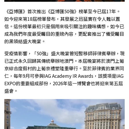
《
亞
博匯》首次推出《亞博匯50強》榜單至今已屆17年。
如今迎來第18屆榜單發布，其發展之迅猛實在令人難以置
信。這份榜單最初只是個用來吸引關注的趣味構想，如今已
成為我們年度最受矚目的重磅內容，更配套推出了備受矚目
的黑領結盛大晚宴。
受疫情影響，「50強」盛大晚宴曾短暫移師菲律賓舉辦，現
已正式永久回歸其傳統舉辦地澳門。本屆晚宴將於澳門上葡
京綜合度假村的上葡京禮堂隆重舉行。至於菲律賓的業界同
仁，每年9月可參與IAG Academy IR Awards，該獎項是IAG
EXPO的重要組成部份，2026年這一博覽會也將迎來第五屆
盛會。