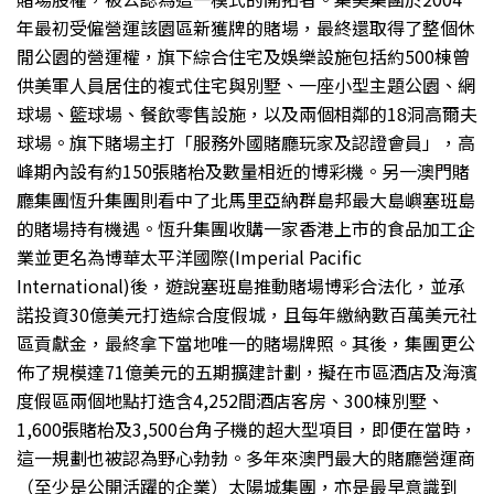
年最初受僱營運該園區新獲牌的賭場，最終還取得了整個休
閒公園的營運權，旗下綜合住宅及娛樂設施包括約500棟曾
供美軍人員居住的複式住宅與別墅、一座小型主題公園、網
球場、籃球場、餐飲零售設施，以及兩個相鄰的18洞高爾夫
球場。旗下賭場主打「服務外國賭廳玩家及認證會員」，高
峰期內設有約150張賭枱及數量相近的博彩機。另一澳門賭
廳集團恆升集團則看中了北馬里亞納群島邦最大島嶼塞班島
的賭場持有機遇。恆升集團收購一家香港上市的食品加工企
業並更名為博華太平洋國際(Imperial Pacific
International)後，遊說塞班島推動賭場博彩合法化，並承
諾投資30億美元打造綜合度假城，且每年繳納數百萬美元社
區貢獻金，最終拿下當地唯一的賭場牌照。其後，集團更公
佈了規模達71億美元的五期擴建計劃，擬在市區酒店及海濱
度假區兩個地點打造含4,252間酒店客房、300棟別墅、
1,600張賭枱及3,500台角子機的超大型項目，即便在當時，
這一規劃也被認為野心勃勃。多年來澳門最大的賭廳營運商
（至少是公開活躍的企業）太陽城集團，亦是最早意識到