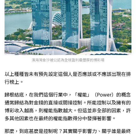
濱海灣金沙被公認為全球盈利最豐厚的博彩場
以上種種皆未有預先設定這個人是否應該或不應該出現在排
行榜上。
歸根結底，在我們這個行業中，「權能」（Power）的概念
通常歸結為對金錢的直接或間接控制。所能控制以及擁有的
博彩收入越高，則權能指數越大。但這並非全部的因素，許
多其他因素也在最終的權能指數得分中發揮著影響。
那麼，到底甚麼是控制呢？其實關乎影響力、關乎誰是最終