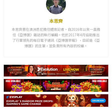
本思齊
本思齊曾在澳洲悉尼擔任體育記者，自2016年以來一直擔
任《亞博匯》雜誌的執行編輯。他於2017年4月協助推出
了行業領先的每日電子通訊《亞博匯早報》，目前是《亞
博匯》的主筆，並負責所有內容的校編。