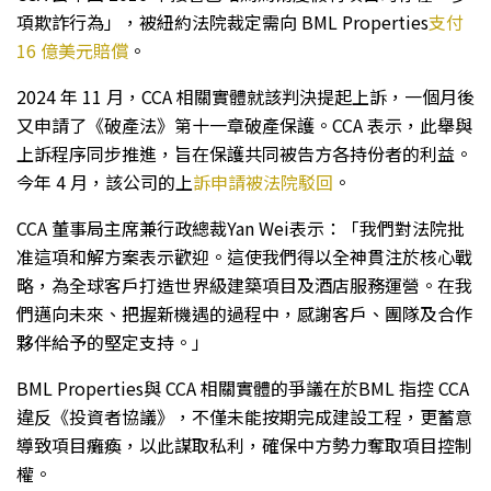
項欺詐行為」，被紐約法院裁定需向 BML Properties
支付
16 億美元賠償
。
2024 年 11 月，CCA 相關實體就該判決提起上訴，一個月後
又申請了《破產法》第十一章破產保護。CCA 表示，此舉與
上訴程序同步推進，旨在保護共同被告方各持份者的利益。
今年 4 月，該公司的上
訴申請被法院駁回
。
CCA 董事局主席兼行政總裁Yan Wei表示：「我們對法院批
准這項和解方案表示歡迎。這使我們得以全神貫注於核心戰
略，為全球客戶打造世界級建築項目及酒店服務運營。在我
們邁向未來、把握新機遇的過程中，感謝客戶、團隊及合作
夥伴給予的堅定支持。」
BML Properties與 CCA 相關實體的爭議在於BML 指控 CCA
違反《投資者協議》，不僅未能按期完成建設工程，更蓄意
導致項目癱瘓，以此謀取私利，確保中方勢力奪取項目控制
權。