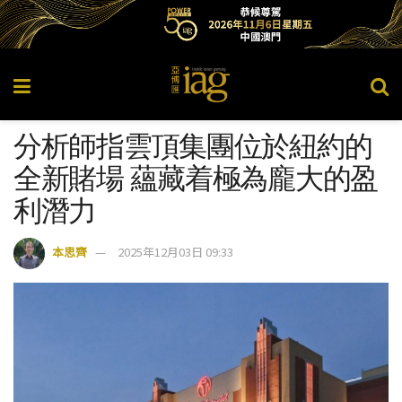
分析師指雲頂集團位於紐約的
全新賭場 蘊藏着極為龐大的盈
利潛力
本思齊
2025年12月03日 09:33