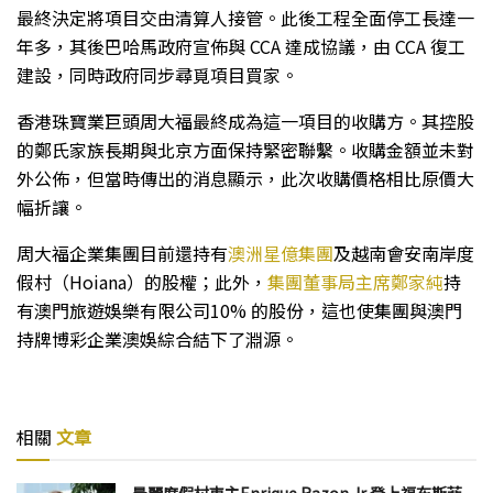
最終決定將項目交由清算人接管。此後工程全面停工長達一
年多，其後巴哈馬政府宣佈與 CCA 達成協議，由 CCA 復工
建設，同時政府同步尋覓項目買家。
香港珠寶業巨頭周大福最終成為這一項目的收購方。其控股
的鄭氏家族長期與北京方面保持緊密聯繫。收購金額並未對
外公佈，但當時傳出的消息顯示，此次收購價格相比原價大
幅折讓。
周大福企業集團目前還持有
澳洲星億集團
及越南會安南岸度
假村（Hoiana）的股權；此外，
集團董事局主席鄭家純
持
有澳門旅遊娛樂有限公司10% 的股份，這也使集團與澳門
持牌博彩企業澳娛綜合結下了淵源。
相關
文章
晨麗度假村東主Enrique Razon Jr 登上福布斯菲