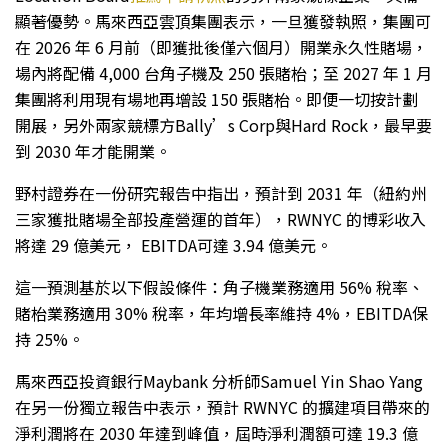
顯著優勢。馬來西亞雲頂集團表示，一旦獲發執照，集團可
在 2026 年 6 月前（即獲批後僅六個月）開業永久性賭場，
場內將配備 4,000 台角子機及 250 張賭枱；至 2027 年 1 月
集團將利用現有場地再增設 150 張賭枱。即便一切按計劃
開展，另外兩家競標方Bally’s Corp與Hard Rock，最早要
到 2030 年才能開業。
野村證券在一份研究報告中指出，預計到 2031 年（紐約州
三家獲批賭場全部投產營運的首年），RWNYC 的博彩收入
將達 29 億美元， EBITDA可達 3.94 億美元。
這一預測基於以下假設條件：角子機業務適用 56% 稅率、
賭枱業務適用 30% 稅率，年均增長率維持 4%，EBITDA保
持 25%。
馬來西亞投資銀行Maybank 分析師Samuel Yin Shao Yang
在另一份獨立報告中表示，預計 RWNYC 的擴建項目帶來的
淨利潤將在 2030 年達到峰值，屆時淨利潤額可達 19.3 億