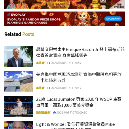
Related
Posts
晨麗度假村東主Enrique Razon Jr 登上福布斯菲
律賓首富寶座 身家遙遙領先
本思齊
2026年08月07日 09:57
美高梅中國兌現派息承諾 宣佈中期股息相等於
上半年純利五成
本思齊
2026年08月07日 09:47
22 歲 Lucas Jumalon 勇奪 2026 年 WSOP 主賽
事冠軍，贏取1,000 萬美元獎金
新聞編輯部
2026年08月07日 09:30
Light & Wonder 委任行業資深從業員Mike