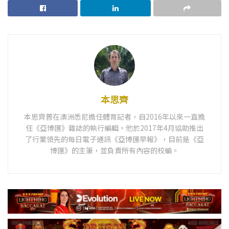
本思齊
本思齊曾在澳洲悉尼擔任體育記者，自2016年以來一直擔
任《亞博匯》雜誌的執行編輯。他於2017年4月協助推出
了行業領先的每日電子通訊《亞博匯早報》，目前是《亞
博匯》的主筆，並負責所有內容的校編。