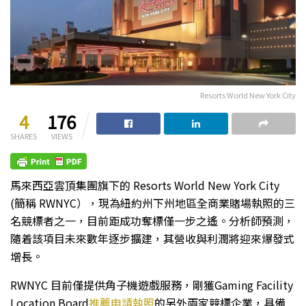
Resorts World New York City
4
176
SHARES
VIEWS
馬來西亞雲頂集團旗下的 Resorts World New York City
(簡稱 RWNYC），現為紐約州下州地區全商業賭場執照的三
名競標者之一，目前距成功奪標僅一步之遙。分析師預測，
隨着該項目未來數年逐步擴建，其營收與利潤將迎來爆發式
增長。
RWNYC 目前僅提供角子機遊戲服務，剛獲Gaming Facility
Location Board
推薦申請執照
的另外兩家競標企業，具備