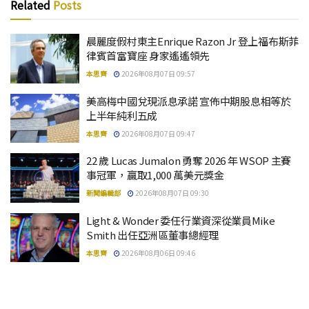
Related
Posts
晨麗度假村東主Enrique Razon Jr 登上福布斯菲
律賓首富寶座 身家遙遙領先
本思齊
2026年08月07日 09:57
美高梅中國兌現派息承諾 宣佈中期股息相等於
上半年純利五成
本思齊
2026年08月07日 09:47
22 歲 Lucas Jumalon 勇奪 2026 年 WSOP 主賽
事冠軍，贏取1,000 萬美元獎金
新聞編輯部
2026年08月07日 09:30
Light & Wonder 委任行業資深從業員Mike
Smith 出任亞洲區董事總經理
本思齊
2026年08月06日 09:46