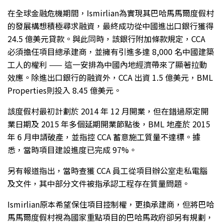
在全球金融危機期間，Ismirlian為實現其巴哈馬馬爾度假村
的發展構想積極尋求融資，最終成功從中國進出口銀行獲得
24.5 億美元貸款。與此同時，該銀行附加條款規定，CCA
必須擔任項目總承建商，並擁有引進多達 8,000 名中國建築
工人的權利 —— 這一安排為中國內地經濟帶來了顯著拉動
效應。除進出口銀行的融資外，CCA 出資 1.5 億美元，BML
Properties則投入 8.45 億美元。
該度假村最初計劃於 2014 年 12 月開業，但在錯過原定開
業日期及 2015 年多個延期開業節點後，BML 地產於 2015
年 6 月申請破產，並指控 CCA 蓄意施工質量不達標。據
悉，當時項目建設進度已完成 97%。
另有報道指出，當時查獲 CCA 員工從項目辦公室走私電腦
及文件，其中部分文件被指承認工程存在質量問題。
Ismirlian原本希望保住項目控制權，更換承建商，但將巴哈
馬馬爾度假村視為國家重點項目的巴哈馬政府卻另有規劃，