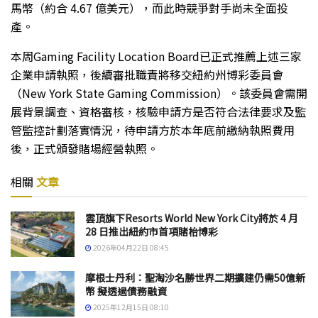
馬幣（約合 4.67 億美元），而此時競爭對手尚未全面投
產。
本周Gaming Facility Location Board已正式推薦上述三家
企業申請執照，後續審批職責將移交紐約州博彩委員會
（New York State Gaming Commission）。該委員會需開
展背景調查、資格審核，核驗申請方是否符合法律要求及監
管監控計劃落實情況，待申請方於本年底前繳納執照費用
後，正式頒發賭場經營執照。
相關
文章
雲頂旗下Resorts World New York City將於 4 月
28 日推出紐約市首項賭枱博彩
2026年04月22日 08:45
摩根士丹利：聖淘沙名勝世界二期擴建仍需50億新
幣 擬透過債務融資
2025年12月15日 08:10