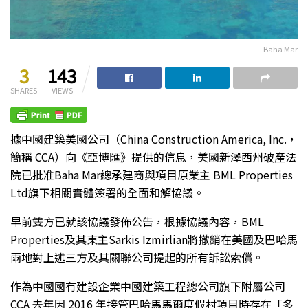
Baha Mar
3
143
SHARES
VIEWS
據中國建築美國公司（China Construction America, Inc.，
簡稱 CCA）向《亞博匯》提供的信息，美國新澤西州破產法
院已批准Baha Mar總承建商與項目原業主 BML Properties
Ltd旗下相關實體簽署的全面和解協議。
早前雙方已就該協議發佈公告，根據協議內容，BML
Properties及其東主Sarkis Izmirlian將撤銷在美國及巴哈馬
兩地對上述三方及其關聯公司提起的所有訴訟索償。
作為中國國有建設企業中國建築工程總公司旗下附屬公司
CCA 去年因 2016 年接管巴哈馬馬爾度假村項目時存在「多