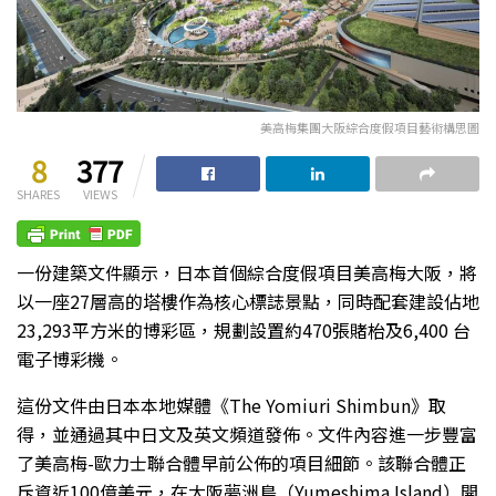
美高梅集團大阪綜合度假項目藝術構思圖
8
377
SHARES
VIEWS
一份建築文件顯示，日本首個綜合度假項目美高梅大阪，將
以一座27層高的塔樓作為核心標誌景點，同時配套建設佔地
23,293平方米的博彩區，規劃設置約470張賭枱及6,400 台
電子博彩機。
這份文件由日本本地媒體《The Yomiuri Shimbun》取
得，並通過其中日文及英文頻道發佈。文件內容進一步豐富
了美高梅-歐力士聯合體早前公佈的項目細節。該聯合體正
斥資近100億美元，在大阪夢洲島（Yumeshima Island）開