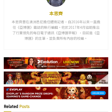
本思齊
本思齊曾在澳洲悉尼擔任體育記者，自2016年以來一直擔
任《亞博匯》雜誌的執行編輯。他於2017年4月協助推出
了行業領先的每日電子通訊《亞博匯早報》，目前是《亞
博匯》的主筆，並負責所有內容的校編。
Related
Posts