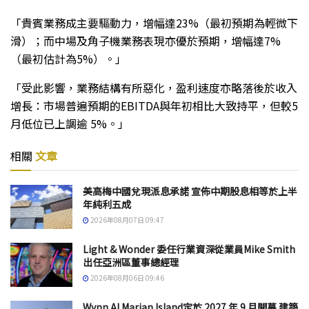
「貴賓業務成主要驅動力，增幅達23%（最初預期為輕微下
滑）；而中場及角子機業務表現亦優於預期，增幅達7%
（最初估計為5%）。」
「受此影響，業務結構有所惡化，盈利速度亦略落後於收入
增長：市場普遍預期的EBITDA與年初相比大致持平，但較5
月低位已上調逾 5%。」
相關
文章
美高梅中國兌現派息承諾 宣佈中期股息相等於上半
年純利五成
2026年08月07日 09:47
Light & Wonder 委任行業資深從業員Mike Smith
出任亞洲區董事總經理
2026年08月06日 09:46
Wynn Al Marjan Island定於 2027 年 9 月開幕 建築