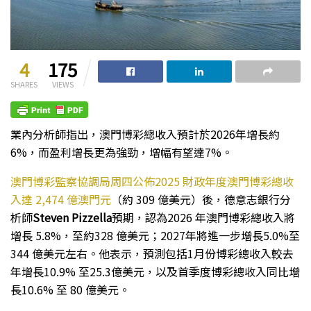
4
175
SHARES
VIEWS
業內分析師指出，澳門博彩總收入預計於2026年增長約
6%，而盈利增長更為強勁，增幅有望達7%。
澳門博彩監察協調局周四公佈2025 財政年度澳門博彩總收
入達 2,474 億澳門元
（約 309 億美元）後，德意志銀行分
析師
Steven Pizzella
預期，認為2026 年澳門博彩總收入將
增長 5.8%，至約328 億美元；2027年將進一步增長5.0%至
344 億美元左右。他表示，預測包括1月份博彩總收入較去
年增長10.9% 至25.3億美元，以及首季度博彩總收入同比增
長10.6% 至 80 億美元。