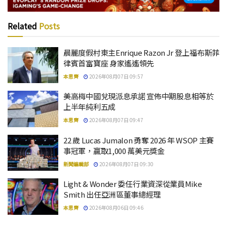
Related
Posts
晨麗度假村東主Enrique Razon Jr 登上福布斯菲
律賓首富寶座 身家遙遙領先
本思齊
2026年08月07日 09:57
美高梅中國兌現派息承諾 宣佈中期股息相等於
上半年純利五成
本思齊
2026年08月07日 09:47
22 歲 Lucas Jumalon 勇奪 2026 年 WSOP 主賽
事冠軍，贏取1,000 萬美元獎金
新聞編輯部
2026年08月07日 09:30
Light & Wonder 委任行業資深從業員Mike
Smith 出任亞洲區董事總經理
本思齊
2026年08月06日 09:46