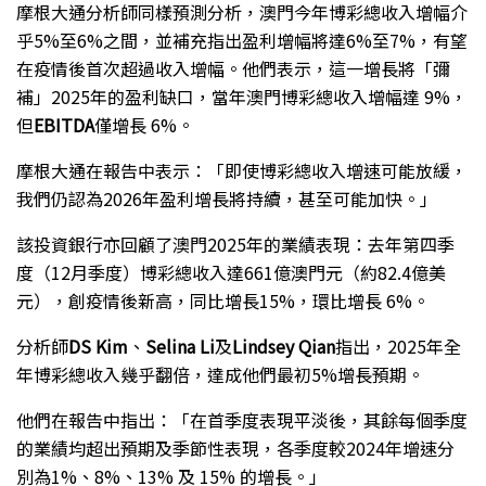
摩根大通分析師同樣預測分析，澳門今年博彩總收入增幅介
乎5%至6%之間，並補充指出盈利增幅將達6%至7%，有望
在疫情後首次超過收入增幅。他們表示，這一增長將「彌
補」2025年的盈利缺口，當年澳門博彩總收入增幅達 9%，
但
EBITDA
僅增長 6%。
摩根大通在報告中表示：「即使博彩總收入增速可能放緩，
我們仍認為2026年盈利增長將持續，甚至可能加快。」
該投資銀行亦回顧了澳門2025年的業績表現：去年第四季
度（12月季度）博彩總收入達661億澳門元（約82.4億美
元），創疫情後新高，同比增長15%，環比增長 6%。
分析師
DS Kim
、
Selina Li
及
Lindsey Qian
指出，2025年全
年博彩總收入幾乎翻倍，達成他們最初5%增長預期。
他們在報告中指出：「在首季度表現平淡後，其餘每個季度
的業績均超出預期及季節性表現，各季度較2024年增速分
別為1%、8%、13% 及 15% 的增長。」