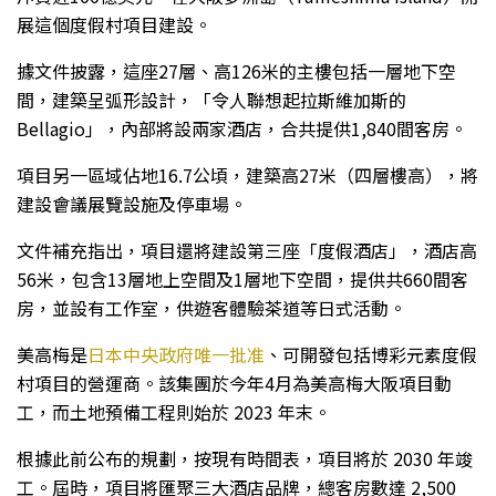
展這個度假村項目建設。
據文件披露，這座27層、高126米的主樓包括一層地下空
間，建築呈弧形設計，「令人聯想起拉斯維加斯的
Bellagio」，內部將設兩家酒店，合共提供1,840間客房。
項目另一區域佔地16.7公頃，建築高27米（四層樓高），將
建設會議展覽設施及停車場。
文件補充指出，項目還將建設第三座「度假酒店」，酒店高
56米，包含13層地上空間及1層地下空間，提供共660間客
房，並設有工作室，供遊客體驗茶道等日式活動。
美高梅是
日本中央政府唯一批准
、可開發包括博彩元素度假
村項目的營運商。該集團於今年4月為美高梅大阪項目動
工，而土地預備工程則始於 2023 年末。
根據此前公布的規劃，按現有時間表，項目將於 2030 年竣
工。屆時，項目將匯聚三大酒店品牌，總客房數達 2,500