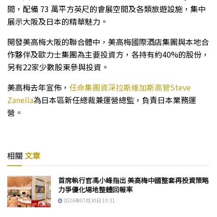
間，配備 73 萬平方英尺的會展空間及各類旅遊設施，集中
展示大阪及日本的精華魅力。
開發美高梅大阪的聯合體中，美高梅國際酒店集團與本地合
作夥伴及歐力士集團為主要投資方，各持有約40%的股份，
另有22家少數股東參與投資。
美高梅去年宣佈，
任命集團資深拉斯維加斯高管Steve
Zanella
為日本區新任總裁兼運營總監，負責日本業務運
營。
相關
文章
首席執行官馮小峰指出 美高梅中國整套再投資策略
力爭優化場地整體回報率
2026年07月30日 10:31