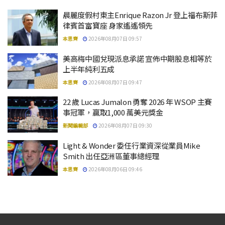
晨麗度假村東主Enrique Razon Jr 登上福布斯菲
律賓首富寶座 身家遙遙領先
本思齊
2026年08月07日 09:57
美高梅中國兌現派息承諾 宣佈中期股息相等於
上半年純利五成
本思齊
2026年08月07日 09:47
22 歲 Lucas Jumalon 勇奪 2026 年 WSOP 主賽
事冠軍，贏取1,000 萬美元獎金
新聞編輯部
2026年08月07日 09:30
Light & Wonder 委任行業資深從業員Mike
Smith 出任亞洲區董事總經理
本思齊
2026年08月06日 09:46