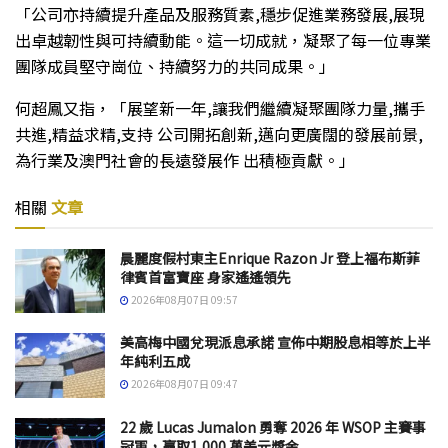
「公司亦持續提升產品及服務質素,穩步促進業務發展,展現
出卓越韌性與可持續動能。這一切成就，凝聚了每一位專業
團隊成員堅守崗位、持續努力的共同成果。」
何超鳳又指，「展望新一年,讓我們繼續凝聚團隊力量,攜手
共進,精益求精,支持 公司開拓創新,邁向更廣闊的發展前景,
為行業及澳門社會的長遠發展作 出積極貢獻。」
相關
文章
晨麗度假村東主Enrique Razon Jr 登上福布斯菲
律賓首富寶座 身家遙遙領先
2026年08月07日 09:57
美高梅中國兌現派息承諾 宣佈中期股息相等於上半
年純利五成
2026年08月07日 09:47
22 歲 Lucas Jumalon 勇奪 2026 年 WSOP 主賽事
冠軍，贏取1,000 萬美元獎金