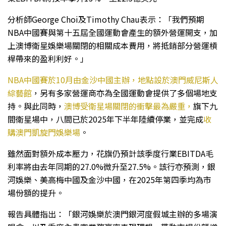
分析師George Choi及Timothy Chau表示：「我們預期
NBA中國賽與第十五屆全國運動會產生的額外營運開支，加
上澳博衛星娛樂場關閉的相關成本費用，將抵銷部分營運槓
桿帶來的盈利利好。」
NBA中國賽於10月由金沙中國主辦，地點設於澳門威尼斯人
綜藝館
，另有多家營運商亦為全國運動會提供了多個場地支
持。與此同時，
澳博受衛星場關閉的衝擊最為嚴重，
旗下九
間衛星場中，八間已於2025年下半年陸續停業，並完成
收
購澳門凱旋門娛樂場
。
雖然面對額外成本壓力，花旗仍預計該季度行業EBITDA毛
利率將由去年同期的27.0%微升至27.5%。該行亦預測，銀
河娛樂、美高梅中國及金沙中國，在2025年第四季均為市
場份額的提升。
報告具體指出：「銀河娛樂於澳門銀河度假城主辦的多場演