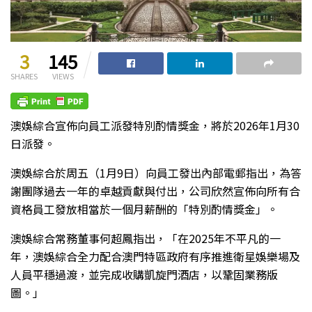
3
145
SHARES
VIEWS
澳娛綜合宣佈向員工派發特別酌情獎金，將於2026年1月30
日派發。
澳娛綜合於周五（1月9日）向員工發出內部電郵指出，為答
謝團隊過去一年的卓越貢獻與付出，公司欣然宣佈向所有合
資格員工發放相當於一個月薪酬的「特別酌情獎金」。
澳娛綜合常務董事何超鳳指出，「在2025年不平凡的一
年，澳娛綜合全力配合澳門特區政府有序推進衛星娛樂場及
人員平穩過渡，並完成收購凱旋門酒店，以鞏固業務版
圖。」