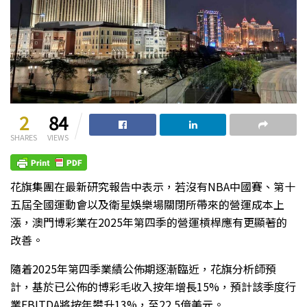
2
84
SHARES
VIEWS
花旗集團在最新研究報告中表示，若沒有NBA中國賽、第十
五屆全國運動會以及衛星娛樂場關閉所帶來的營運成本上
漲，澳門博彩業在2025年第四季的營運槓桿應有更顯著的
改善。
隨着2025年第四季業績公佈期逐漸臨近，花旗分析師預
計，基於已公佈的博彩毛收入按年增長15%，預計該季度行
業EBITDA將按年攀升13%，至22.5億美元。