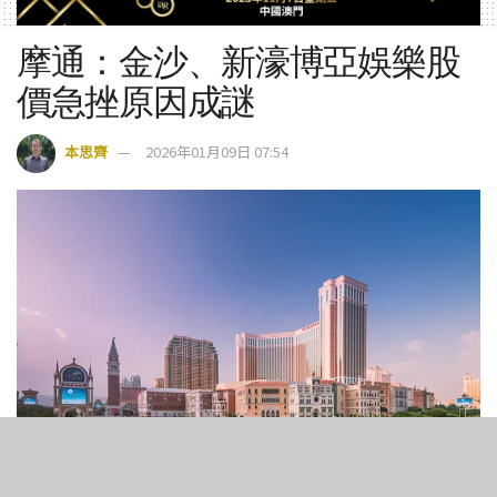
摩通：金沙、新濠博亞娛樂股
價急挫原因成謎
本思齊
2026年01月09日 07:54