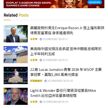
Related
Posts
晨麗度假村東主Enrique Razon Jr 登上福布斯菲
律賓首富寶座 身家遙遙領先
本思齊
2026年08月07日 09:57
美高梅中國兌現派息承諾 宣佈中期股息相等於
上半年純利五成
本思齊
2026年08月07日 09:47
22 歲 Lucas Jumalon 勇奪 2026 年 WSOP 主賽
事冠軍，贏取1,000 萬美元獎金
新聞編輯部
2026年08月07日 09:30
Light & Wonder 委任行業資深從業員Mike
Smith 出任亞洲區董事總經理
本思齊
2026年08月06日 09:46