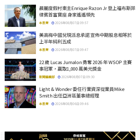
晨麗度假村東主Enrique Razon Jr 登上福布斯菲
律賓首富寶座 身家遙遙領先
本思齊
2026年08月07日 09:57
美高梅中國兌現派息承諾 宣佈中期股息相等於
上半年純利五成
本思齊
2026年08月07日 09:47
22 歲 Lucas Jumalon 勇奪 2026 年 WSOP 主賽
事冠軍，贏取1,000 萬美元獎金
新聞編輯部
2026年08月07日 09:30
Light & Wonder 委任行業資深從業員Mike
Smith 出任亞洲區董事總經理
本思齊
2026年08月06日 09:46