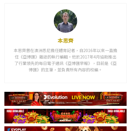
本思齊
本思齊曾在澳洲悉尼擔任體育記者，自2016年以來一直擔
任《亞博匯》雜誌的執行編輯。他於2017年4月協助推出
了行業領先的每日電子通訊《亞博匯早報》，目前是《亞
博匯》的主筆，並負責所有內容的校編。