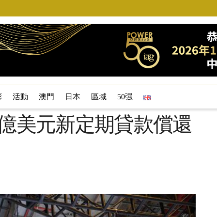
彩
活動
澳門
日本
區域
50强
r 獲21.3億美元新定期貸款償還