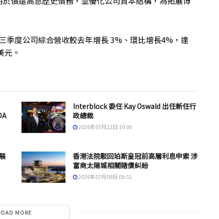
用於償還高息歷史債務，並優化公司資本結構，為拓展博
第三季度公司綜合營收較去年增長 3%、環比增長4%，達
億美元。
Interblock 委任 Kay Oswald 出任新任行
DA
政總裁
2026年07月22日 10:00
發展
香港法院駁回珀斯皇冠前高層利息申索 涉
富商太陽城相關賭債糾紛
2026年07月08日 09:51
LOAD MORE