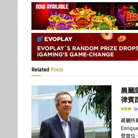
Related
Posts
晨麗度
律賓
本思齊
晨麗所屬母
Enriq
登首位