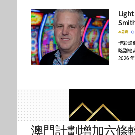
Lig
Smi
本思齊
博彩設備
略副總裁
2026 
澳門計劃增加六條