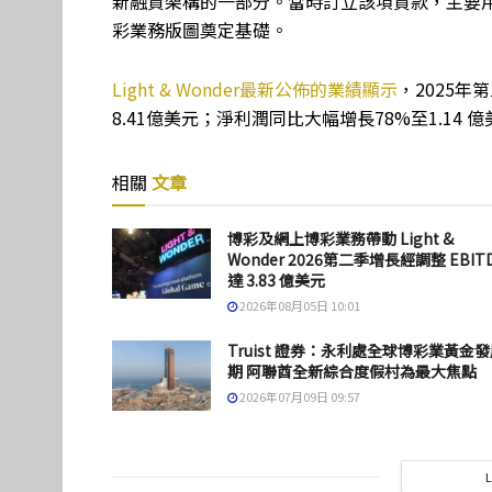
新融資架構的一部分。當時訂立該項貸款，主要
彩業務版圖奠定基礎。
Light & Wonder最新公佈的業績顯示
，2025年
8.41億美元；淨利潤同比大幅增長78%至1.14 
相關
文章
博彩及網上博彩業務帶動 Light &
Wonder 2026第二季增長經調整 EBIT
達 3.83 億美元
2026年08月05日 10:01
Truist 證券：永利處全球博彩業黃金
期 阿聯酋全新綜合度假村為最大焦點
2026年07月09日 09:57