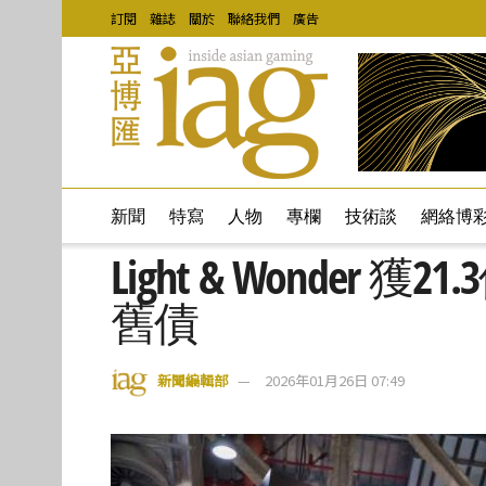
訂閱
雜誌
關於
聯絡我們
廣告
新聞
特寫
人物
專欄
技術談
網絡博
Light & Wonde
舊債
新聞編輯部
2026年01月26日 07:49