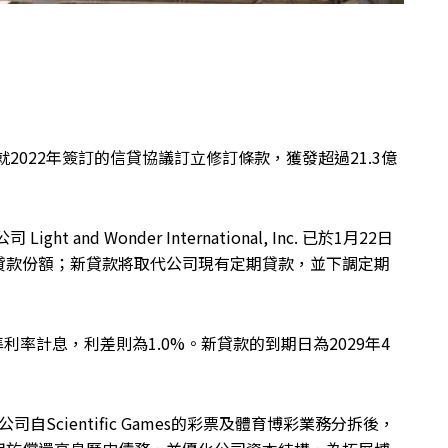
，已就2022年簽訂的信貸協議訂立修訂條款，獲發超過21.3億
t and Wonder International, Inc. 已於1月22日
貸款份額；新貸款將取代公司現有定期貸款，並下調定期
利率計息，利差則為1.0%。新貸款的到期日為2029年4
是公司自Scientific Games的彩票及體育博彩業務分拆後，