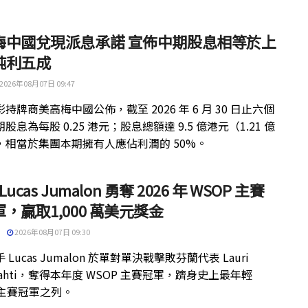
梅中國兌現派息承諾 宣佈中期股息相等於上
純利五成
2026年08月07日 09:47
持牌商美高梅中國公佈，截至 2026 年 6 月 30 日止六個
股息為每股 0.25 港元；股息總額達 9.5 億港元（1.21 億
，相當於集團本期擁有人應佔利潤的 50%。
 Lucas Jumalon 勇奪 2026 年 WSOP 主賽
，贏取1,000 萬美元獎金
2026年08月07日 09:30
 Lucas Jumalon 於單對單決戰擊敗芬蘭代表 Lauri
kilahti，奪得本年度 WSOP 主賽冠軍，躋身史上最年輕
 主賽冠軍之列。