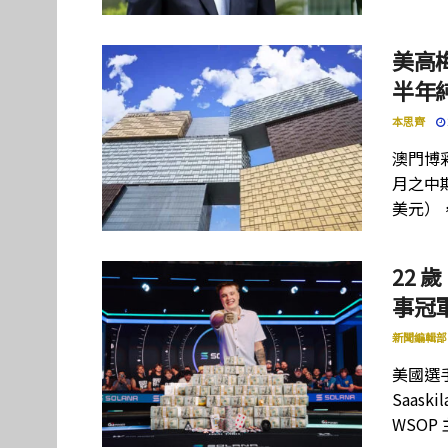
美高
半年
本思齊
澳門博彩
月之中期
美元）
22 歲
事冠軍
新聞編輯部
美國選手
Saas
WSOP