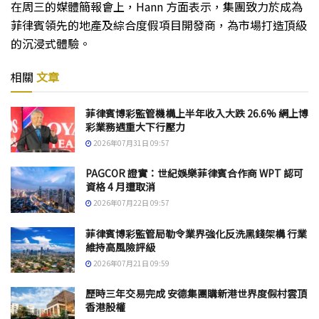
在周三的媒體簡報會上，Hann 方面表示，集團致力於成為
菲律賓領先的地產及綜合度假項目開發商，為市場打造頂級
的沉浸式體驗。
相關
文章
菲律賓博彩監管機構上半年收入大跌 26.6% 網上博
彩業務遇重大下行壓力
2026年07月31日 09:57
PAGCOR 證實：世紀娛樂菲律賓合作商 WPT 認可
資格 4 月遭取消
2026年07月22日 09:57
菲律賓博彩監管局勒令業界強化反洗黑錢架構 行業
維持高風險評級
2026年07月21日 09:59
歷時三年交易完成 安德集團購新港世界度假村雲頂
香港股權