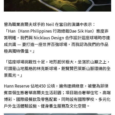
曾為職業高爾夫球手的 Neil 在當日的演講中表示：
「Han（Hann Philippines 行政總裁Dae Sik Han）態度非
常明確，我們與 Nicklaus Design 合作設計這座球場時亦達
成共識 — 要打造一座世界百強球場，而我認為我們的作品
極具獨特價值。」
「這座球場挑戰性十足，地形起伏極大，坐落於山巔之上，
可謂是山地風格的林克斯球場，飽覽贊巴萊斯山脈環繞的全
景風光。」
Hann Reserve 佔地450 公頃，遍佈連綿綠意，被譽為菲律
賓首個生態奢華高爾夫生活莊園；項目融合奢華住宅、高端
博彩、國際級餐飲及零售配套，同時設有國際學校、多元化
戶外生活體驗設施、健身養生服務及文化空間。