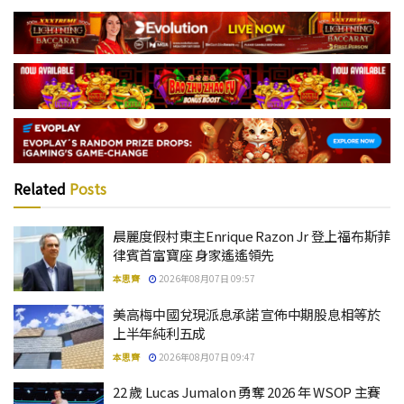
Related
Posts
晨麗度假村東主Enrique Razon Jr 登上福布斯菲
律賓首富寶座 身家遙遙領先
本思齊
2026年08月07日 09:57
美高梅中國兌現派息承諾 宣佈中期股息相等於
上半年純利五成
本思齊
2026年08月07日 09:47
22 歲 Lucas Jumalon 勇奪 2026 年 WSOP 主賽