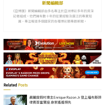
新聞編輯部
《亞博匯》新聞編輯部由多名專注於亞洲博彩多年的資深
記者組成。他們擁有數十年的從業經驗及廣泛的專業知
識，專注報道多個國家的各種博彩類專題新聞。
Related
Posts
晨麗度假村東主Enrique Razon Jr 登上福布斯菲
律賓首富寶座 身家遙遙領先