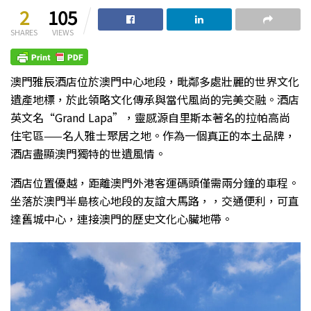
2
105
SHARES
VIEWS
澳門雅辰酒店位於澳門中心地段，毗鄰多處壯麗的世界文化
遺
產地標，於此領略文化傳承與當代風尚的完美交融。酒店
英文名“Grand Lapa”，靈感源自里斯本著名的拉帕高尚
住宅區——名人雅士聚居之地。作為一個真正的本土品牌，
酒店盡顯澳門獨特的世遺風情。
酒店位置優越，距離澳門外港客運碼頭僅需兩分鐘的車程。
坐落於澳門半島核心地段的友誼大馬路，，交通便利，可直
達舊城中心，連接澳門的歷史文化心臟地帶。