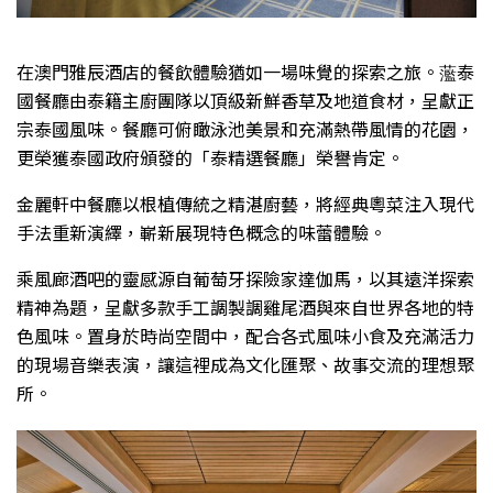
在澳門雅辰酒店的餐飲體驗猶如一場味覺的探索之旅。蘫泰
國餐廳由泰籍主廚團隊以頂級新鮮香草及地道食材，呈獻正
宗泰國風味。餐廳可俯瞰泳池美景和充滿熱帶風情的花園，
更榮獲泰國政府頒發的「泰精選餐廳」榮譽肯定。
金麗軒中餐廳以根植傳統之精湛廚藝，將經典粵菜注入現代
手法重新演繹，嶄新展現特色概念的味蕾體驗。
乘風廊酒吧的靈感源自葡萄牙探險家達伽馬，以其遠洋探索
精神為題，呈獻多款手工調製調雞尾酒與來自世界各地的特
色風味。置身於時尚空間中，配合各式風味小食及充滿活力
的現場音樂表演，讓這裡成為文化匯聚、故事交流的理想聚
所。