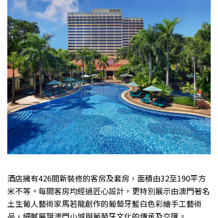
酒店擁有426間新裝修的客房及套房，面積由32至190平方
米不等。每間客房均經過匠心設計，更特別展示由澳門著名
土生葡人藝術家馬若龍創作的葡萄牙藍白色彩繪手工藝術
品，細膩展現澳門小城與葡萄牙文化的傳承及交匯。