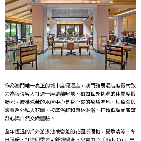
作為澳門唯一真正的城市度假酒店，澳門雅辰酒店度假村致
力為每位客人打造一座遠離喧囂、猶如世外桃源的休閒度假
勝地。屢獲殊榮的水療中心是身心靈的療癒聖地，理療套房
設有戶外私人花園、按摩浴缸和雨林淋浴，打造低調而奢華
舒心與自然交織體驗。
全年恆溫的戶外游泳池被鬱蔥的花園所環抱，夏季清涼、冬
日溫暖，打造四季皆可舒適暢泳。兒童中心「Kids Co.」專