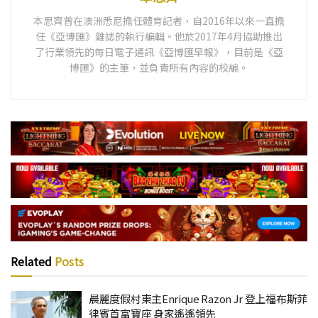
本思齊曾在澳洲悉尼擔任體育記者，自2016年以來一直擔
任《亞博匯》雜誌的執行編輯。他於2017年4月協助推出
了行業領先的每日電子通訊《亞博匯早報》，目前是《亞
博匯》的主筆，並負責所有內容的校編。
Related
Posts
晨麗度假村東主Enrique Razon Jr 登上福布斯菲
律賓首富寶座 身家遙遙領先