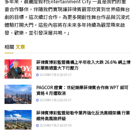
多年來，晨麗度假村Entertainment City 一直是我們的重
要合作夥伴，伴隨我們實現讓菲律賓觀眾欣賞到世界級舞台
劇的目標。這次續訂合作，為更多開創性舞台作品與沉浸式
體驗打開大門，這些內容將在未來多年持續為觀眾帶來啟
發、歡樂，並引發深層共鳴。」
相關
文章
菲律賓博彩監管機構上半年收入大跌 26.6% 網上博
彩業務遇重大下行壓力
2026年07月31日 09:57
PAGCOR 證實：世紀娛樂菲律賓合作商 WPT 認可
資格 4 月遭取消
2026年07月22日 09:57
菲律賓博彩監管局勒令業界強化反洗黑錢架構 行業
維持高風險評級
2026年07月21日 09:59