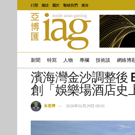
訂閱
雜誌
關於
聯絡我們
廣告
新聞
特寫
人物
專欄
技術談
網絡博
濱海灣金沙調整後 EBI
創「娛樂場酒店史
本思齊
2026年01月29日 08:03