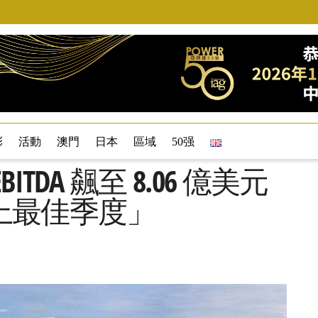
彩
活動
澳門
日本
區域
50强
TDA 飆至 8.06 億美元
上最佳季度」