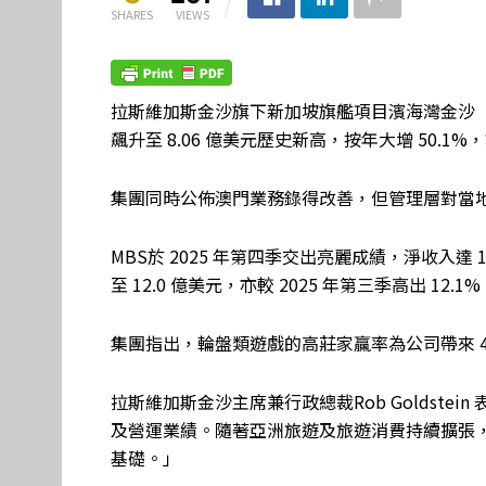
SHARES
VIEWS
拉斯維加斯金沙旗下新加坡旗艦項目濱海灣金沙（MB
飆升至 8.06 億美元歷史新高，按年大增 50.1%，
集團同時公佈澳門業務錄得改善，但管理層對當地E
MBS於 2025 年第四季交出亮麗成績，淨收入達 1
至 12.0 億美元，亦較 2025 年第三季高出 12.1%
集團指出，輪盤類遊戲的高莊家贏率為公司帶來 4,50
拉斯維加斯金沙主席兼行政總裁Rob Goldst
及營運業績。隨著亞洲旅遊及旅遊消費持續擴張
基礎。」