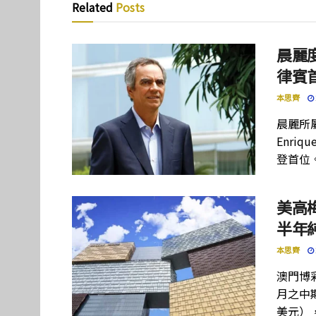
Related
Posts
晨麗度
律賓
本思齊
晨麗所屬母
Enriq
登首位
美高
半年
本思齊
澳門博彩
月之中期
美元）