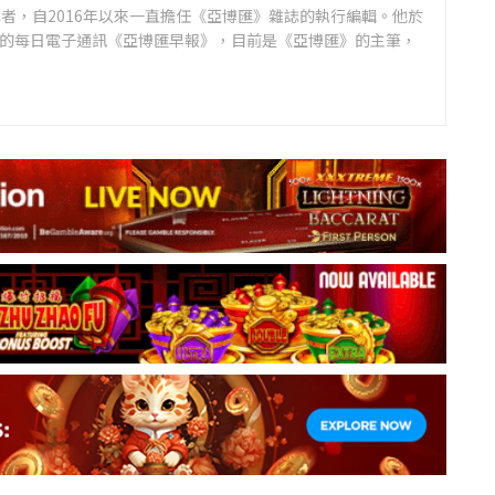
者，自2016年以來一直擔任《亞博匯》雜誌的執行編輯。他於
領先的每日電子通訊《亞博匯早報》，目前是《亞博匯》的主筆，