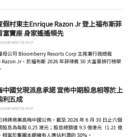
假村東主Enrique Razon Jr 登上福布斯菲
首富寶座 身家遙遙領先
2026年08月07日 09:57
公司 Bloomberry Resorts Corp 主席兼行政總裁
ue Razon Jr，於福布斯 2026 年菲律賓 50 大富豪排行榜榮
。
梅中國兌現派息承諾 宣佈中期股息相等於上
純利五成
2026年08月07日 09:47
持牌商美高梅中國公佈，截至 2026 年 6 月 30 日止六個
股息為每股 0.25 港元；股息總額達 9.5 億港元（1.21 億
，相當於集團本期擁有人應佔利潤的 50%。