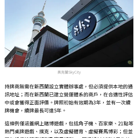
奧克蘭SkyCity
持牌商無需在新西蘭設立實體辦事處，但必須提供本地的通
訊地址；而在新西蘭已建立營運體系的商戶，在合適性評估
中或會獲得正面評價。牌照初始有效期為3年，並有一次續
牌機會，續牌最長可達5年。
這條例僅涵蓋網上賭博遊戲，包括角子機、百家樂、21點等
熱門桌牌遊戲、撲克，以及虛擬體育、虛擬賽馬博彩；但並