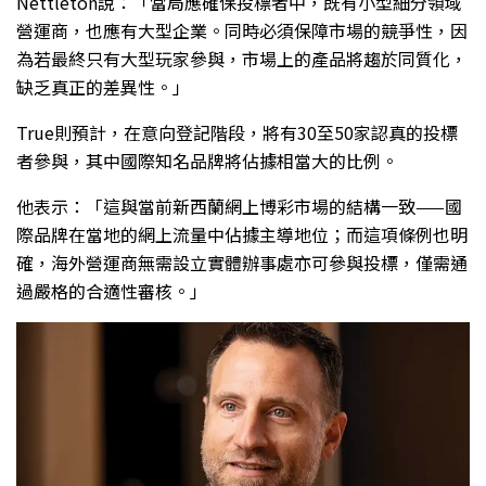
Nettleton說：「當局應確保投標者中，既有小型細分領域
營運商，也應有大型企業。同時必須保障市場的競爭性，因
為若最終只有大型玩家參與，市場上的產品將趨於同質化，
缺乏真正的差異性。」
True則預計，在意向登記階段，將有30至50家認真的投標
者參與，其中國際知名品牌將佔據相當大的比例。
他表示：「這與當前新西蘭網上博彩市場的結構一致——國
際品牌在當地的網上流量中佔據主導地位；而這項條例也明
確，海外營運商無需設立實體辦事處亦可參與投標，僅需通
過嚴格的合適性審核。」