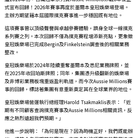
式宣布回歸！2026年賽事再度於墨爾本皇冠娛樂場登場。
主辦方期望藉本屆國際撲克賽事進一步穩固既有地位。
這項賽事曾以頂級聲譽與卓越參賽體驗，躋身全球一線撲克
系列賽之列。本次回歸不僅為撲克賽程增添新亮點，更象徵
皇冠娛樂場已完成Bergin及Finkelstein調查後的相關業務
整改。
皇冠娛樂場於2024年陸續重奪墨爾本及悉尼業務牌照，並
在2025年收回珀斯牌照；同年，集團憑升級翻新的娛樂場
及非博彩業務板塊重返盈利軌道，而今次Aussie Millions賽
事的回歸，標誌著集團有意重新奠定其在全球業界的地位。
皇冠娛樂場營運執行總經理Harold Tsakmaklis表示：「近
期有不同顧客查詢撲克賽事及Aussie Millions相關資訊，反
應之熱烈遠超我們預期。」
他進一步說明：「為何是現在？因為時機正好，我們既能辦