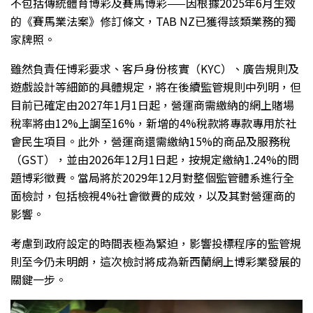
不包括傳統體育博彩及賽馬博彩——因根據2025年6月生效
的《賽馬業法案》修訂條文，TAB NZ已獲得該類業務的獨
家牌照。
雖然負責任博彩要求、客戶身份核實（KYC）、廣告規則及
遊戲設計等細節的具體規定，將在後續監管規則中列明，但
目前已確定由2027年1月1日起，營運商需繳納的網上賭場
稅率將由12%上調至16%，新增的4%稅款將專款專用於社
會民生項目。此外，營運商還需繳納15%的商品及服務稅
（GST），並由2026年12月1日起，按規定繳納1.24%的問
題博彩徵費。當局將於2029年12月對整個監管體系進行全
面檢討，包括檢視4%社會徵費的成效，以及其對營運商的
影響。
考慮到政府設定的時間表極為緊迫，影響投標程序的監管規
則至今仍未明朗，這次檢討將成為新西蘭網上博彩業發展的
關鍵一步。