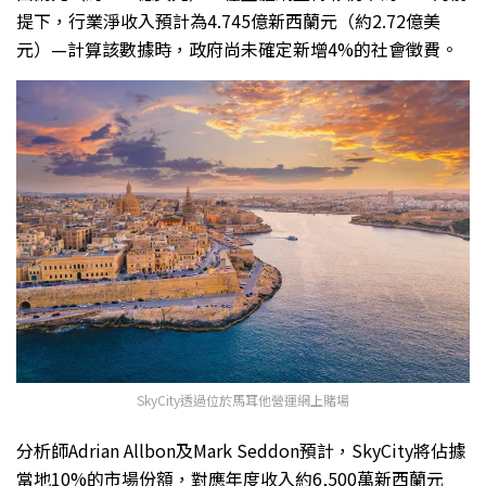
提下，行業淨收入預計為4.745億新西蘭元（約2.72億美
元）—計算該數據時，政府尚未確定新增4%的社會徵費。
SkyCity透過位於馬耳他營運網上賭場
分析師Adrian Allbon及Mark Seddon預計，SkyCity將佔據
當地10%的市場份額，對應年度收入約6,500萬新西蘭元