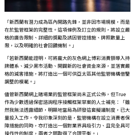
「新西蘭有潛力成為區內開路先鋒，並非因市場規模，而是
在於監管框架的完整性。這項條例及訂立的規則，將設立嚴
格的廣告限制、詳細的獎勵及誘因管控措施、牌照數量上
限，以及明確的社會回饋機制。」
「若新西蘭能證明，可將龐大的灰色網上博彩消費額導入持
牌體系、減少黑市活動、開闢新的社會資金來源，並落實嚴
格的減害措施，將打造出一個可供亞太區其他監管機構借鑒
調整的模範。」
儘管新西蘭網上賭場業的監管框架尚未正式公佈，但True
作為少數透過保密諮詢程序接觸框架草案的人士補充：「雖
然我無法透露細節，明顯地當局為研發這套擬議制度，已大
量投入工作。令我印象深刻的是，監管機構在設立消費者保
障措施的同時，亦打造出一個對業界具吸引力、且完全具可
操作性的制度，兩者之間取得了合理平衡。」