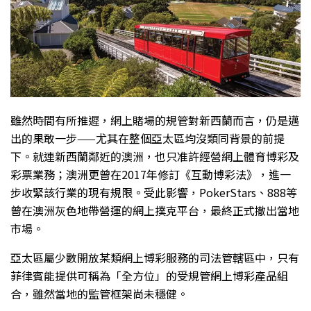
雖然時間有所推遲，網上賭場的規管對新西蘭而言，仍是邁
出的果敢一步——尤其在整個亞太區均沒類同背景的前提
下。就連新西蘭鄰近的澳洲，也只准許經營網上體育博彩及
彩票業務；澳洲更曾在2017年修訂《互動博彩法》，進一
步收緊該行業的現有規限。受此影響，PokerStars、888等
曾在澳洲灰色地帶營運的網上撲克平台，最終正式撤出當地
市場。
亞太區屬少數開放某類網上博彩服務的司法管轄區中，只有
菲律賓能提供可稱為「全方位」的受規管網上博彩產品組
合，雖然當地的監管框架尚未穩健。