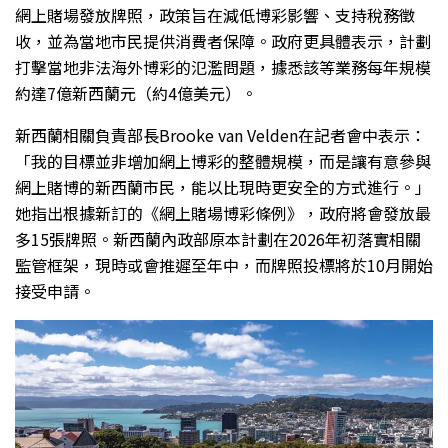
網上賭場發放牌照，政策旨在減低博彩影響、支持稅務徵
收，並為當地市民提供消費者保障。政府更具體表示，計劃
打擊當地非法海外博彩的氾濫問題，據悉該等業務每年規模
約達7億新西蘭元（約4億美元）。
新西蘭相關負責部長Brooke van Velden在記者會中表示：
「我的目標並非增加網上博彩的整體規模，而是讓有意參與
網上賭博的新西蘭市民，能以比現時更安全的方式進行。」
她指出根據新訂的《網上賭場博彩條例》，政府將會發放最
多15張牌照。新西蘭內政部原本計劃在2026年初落實相關
監管框架，現時或會推遲至年中，而牌照投標將於10月開始
接受申請。