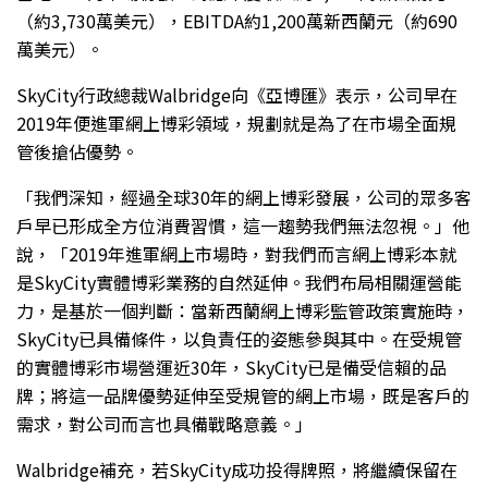
（約3,730萬美元），EBITDA約1,200萬新西蘭元（約690
萬美元）。
SkyCity行政總裁Walbridge向《亞博匯》表示，公司早在
2019年便進軍網上博彩領域，規劃就是為了在市場全面規
管後搶佔優勢。
「我們深知，經過全球30年的網上博彩發展，公司的眾多客
戶早已形成全方位消費習慣，這一趨勢我們無法忽視。」他
說，「2019年進軍網上市場時，對我們而言網上博彩本就
是SkyCity實體博彩業務的自然延伸。我們布局相關運營能
力，是基於一個判斷：當新西蘭網上博彩監管政策實施時，
SkyCity已具備條件，以負責任的姿態參與其中。在受規管
的實體博彩市場營運近30年，SkyCity已是備受信賴的品
牌；將這一品牌優勢延伸至受規管的網上市場，既是客戶的
需求，對公司而言也具備戰略意義。」
Walbridge補充，若SkyCity成功投得牌照，將繼續保留在