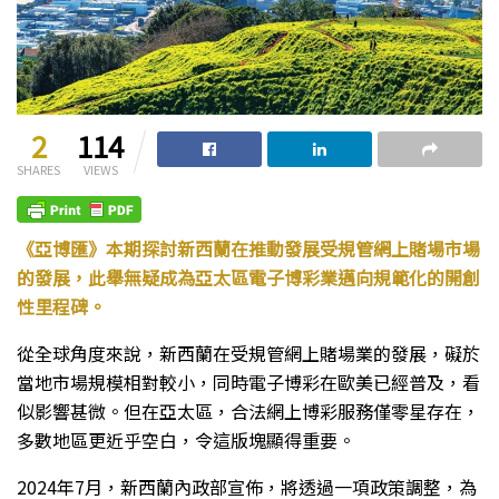
2
114
SHARES
VIEWS
《亞博匯》本期探討新西蘭在推動發展受規管網上賭場市場
的發展，此舉無疑成為亞太區電子博彩業邁向規範化的開創
性里程碑。
從全球角度來說，新西蘭在受規管網上賭場業的發展，礙於
當地市場規模相對較小，同時電子博彩在歐美已經普及，看
似影響甚微。但在亞太區，合法網上博彩服務僅零星存在，
多數地區更近乎空白，令這版塊顯得重要。
2024年7月，新西蘭內政部宣佈，將透過一項政策調整，為