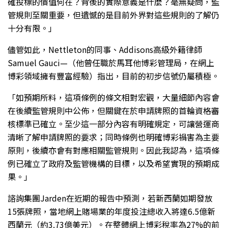
確投標的價值何在？背後的實際意義是什麼？毫無疑問，監
管規則至關重要，但遺憾的是目前外界對這些規則的了解仍
十分有限。」
儘管如此，Nettleton的同事、Addisons高級外籍律師
Samuel Gauci—（他曾任職於馬耳他博彩管理局，在網上
博彩領域擁有豐富經驗）指出，目前的初步信號仍屬積極。
「如預期所料，這項條例的條文相對宏觀，大量細節內容會
在後續監管規則中公佈，但關鍵在於申請牌照的首輪資格審
核標準已確立。至少這一部分內容有明確規定，可讓營運商
清晰了解申請牌照的要求；同時條例也明確博彩禍害為主要
原則，後續亦會有對應相關監管規則。因此我認為，這項條
例已確立了政府及監管機構的目標，以及希望實現的預期成
果。」
諮詢集團Jarden在近期的報告中預測，若新西蘭如期發放
15張牌照，當地網上賭場業的年度投注總收入將達6.5億新
西蘭元（約3.73億美元）。在整體網上博彩稅率為27%的前