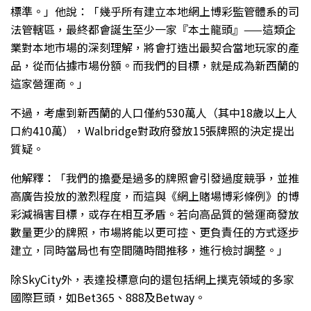
標準。」他說：「幾乎所有建立本地網上博彩監管體系的司
法管轄區，最終都會誕生至少一家『本土龍頭』——這類企
業對本地市場的深刻理解，將會打造出最契合當地玩家的產
品，從而佔據市場份額。而我們的目標，就是成為新西蘭的
這家營運商。」
不過，考慮到新西蘭的人口僅約530萬人（其中18歲以上人
口約410萬），Walbridge對政府發放15張牌照的決定提出
質疑。
他解釋：「我們的擔憂是過多的牌照會引發過度競爭，並推
高廣告投放的激烈程度，而這與《網上賭場博彩條例》的博
彩減禍害目標，或存在相互矛盾。若向高品質的營運商發放
數量更少的牌照，市場將能以更可控、更負責任的方式逐步
建立，同時當局也有空間隨時間推移，進行檢討調整。」
除SkyCity外，表達投標意向的還包括網上撲克領域的多家
國際巨頭，如Bet365、888及Betway。