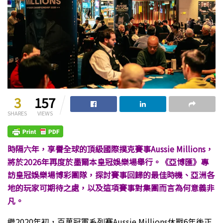
3
157
SHARES
VIEWS
時隔六年，享譽全球的頂級國際撲克賽事Aussie Millions，
將於2026年再度於墨爾本皇冠娛樂場舉行。《亞博匯》專
訪皇冠娛樂場博彩團隊，探討賽事回歸的最佳時機、亞洲各
地的玩家可期待之處，以及這項賽事對集團而言為何意義非
凡。
繼2020年初，百萬冠軍系列賽Aussie Millions休戰6年後正