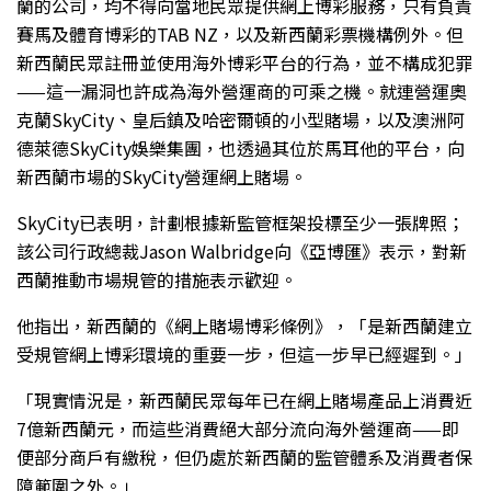
蘭的公司，均不得向當地民眾提供網上博彩服務，只有負責
賽馬及體育博彩的TAB NZ，以及新西蘭彩票機構例外。但
新西蘭民眾註冊並使用海外博彩平台的行為，並不構成犯罪
——這一漏洞也許成為海外營運商的可乘之機。就連營運奧
克蘭SkyCity、皇后鎮及哈密爾頓的小型賭場，以及澳洲阿
德萊德SkyCity娛樂集團，也透過其位於馬耳他的平台，向
新西蘭市場的SkyCity營運網上賭場。
SkyCity已表明，計劃根據新監管框架投標至少一張牌照；
該公司行政總裁Jason Walbridge向《亞博匯》表示，對新
西蘭推動市場規管的措施表示歡迎。
他指出，新西蘭的《網上賭場博彩條例》，「是新西蘭建立
受規管網上博彩環境的重要一步，但這一步早已經遲到。」
「現實情況是，新西蘭民眾每年已在網上賭場產品上消費近
7億新西蘭元，而這些消費絕大部分流向海外營運商——即
便部分商戶有繳稅，但仍處於新西蘭的監管體系及消費者保
障範圍之外。」