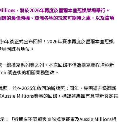
illions，將於2026年再度於墨爾本皇冠娛樂場舉行。
回歸的最佳時機、亞洲各地的玩家可期待之處，以及這項
ons休戰6年後正式宣布回歸！2026年賽事再度於墨爾本皇冠娛
步穩固既有地位。
球一線撲克系列賽之列。本次回歸不僅為撲克賽程增添新
stein調查後的相關業務整改。
牌照，並在2025年收回珀斯牌照；同年，集團憑升級翻新
sie Millions賽事的回歸，標誌著集團有意重新奠定其
表示：「近期有不同顧客查詢撲克賽事及Aussie Millions相