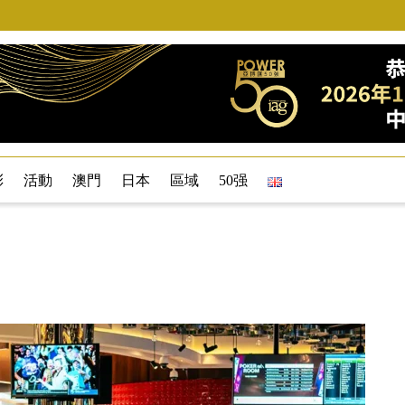
彩
活動
澳門
日本
區域
50强