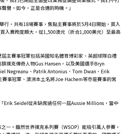
n）調查後，我們已開始全面整改業務並調整商業模式。我們不打
事聲譽。如今，正是合適的時機。」
至5月10日舉行，共有18場賽事，焦點主賽事將於5月4日開始，買入
列買入費跨度頗大，從1,500澳元（折合1,000美元）至最高
歷屆主賽事冠軍包括英國知名體育博彩家、英超球隊白禮
、高額撲克傳奇人物Gus Hansen，以及美國選手Bryn
el Negreanu、Patrik Antonius、Tom Dwan、Erik
）主賽事冠軍、澳洲本土名將Joe Hachem等亦是賽事的常
rik Seidel從未缺席過任何一屆Aussie Millions，當中
頂級的賽事之一。雖然世界撲克系列賽（WSOP）能吸引萬人參賽，