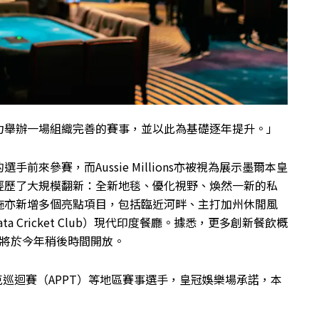
力舉辦一場組織完善的賽事，並以此為基礎逐年提升。」
來參賽，而Aussie Millions亦被視為展示墨爾本皇
經歷了大規模翻新：全新地毯、優化視野、煥然一新的私
施亦新增多個亮點項目，包括臨近河畔、主打加州休閒風
ta Cricket Club）現代印度餐廳。據悉，更多創新餐飲概
亦將於今年稍後時間開放。
克巡迴賽（APPT）等地區賽事選手，皇冠娛樂場承諾，本