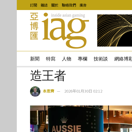
訂閱
雜誌
關於
聯絡我們
廣告
新聞
特寫
人物
專欄
技術談
網絡博
造王者
本思齊
2026年01月30日 02:12