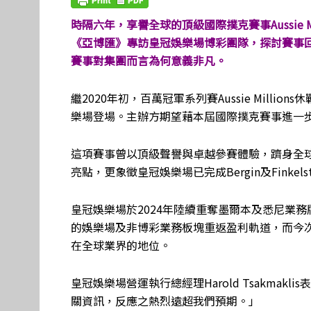
時隔六年，享譽全球的頂級國際撲克賽事Aussie M
《亞博匯》專訪皇冠娛樂場博彩團隊，探討賽事
賽事對集團而言為何意義非凡。
繼2020年初，百萬冠軍系列賽Aussie Milli
樂場登場。主辦方期望藉本屆國際撲克賽事進一
這項賽事曾以頂級聲譽與卓越參賽體驗，躋身全
亮點，更象徵皇冠娛樂場已完成Bergin及Finkel
皇冠娛樂場於2024年陸續重奪墨爾本及悉尼業務
的娛樂場及非博彩業務板塊重返盈利軌道，而今次Aus
在全球業界的地位。
皇冠娛樂場營運執行總經理Harold Tsakmaklis
關資訊，反應之熱烈遠超我們預期。」