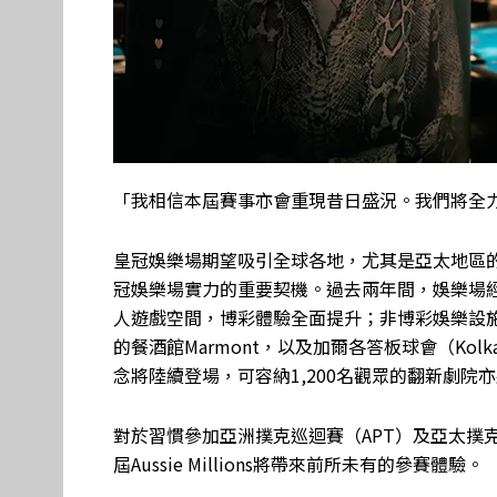
「我相信本屆賽事亦會重現昔日盛況。我們將全
皇冠娛樂場期望吸引全球各地，尤其是亞太地區的選手前
冠娛樂場實力的重要契機。過去兩年間，娛樂場
人遊戲空間，博彩體驗全面提升；非博彩娛樂設
的餐酒館Marmont，以及加爾各答板球會（Kolka
念將陸續登場，可容納1,200名觀眾的翻新劇院
對於習慣參加亞洲撲克巡迴賽（APT）及亞太撲
屆Aussie Millions將帶來前所未有的參賽體驗。