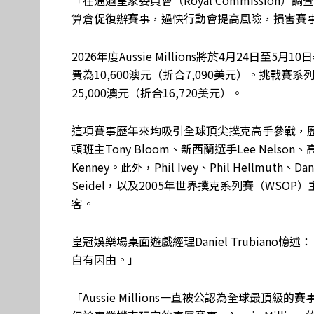
「在通過皇家委員會（Royal Commissio
算倉促復辦賽事，過快行動會提高風險，損害賽
2026年度Aussie Millions將於4月24日
費為10,600澳元（折合7,090美元）。挑戰賽系
25,000澳元（折合16,720美元）。
這項賽事歷年來均吸引全球頂尖撲克高手參戰，
頓班主Tony Bloom、新西蘭選手Lee Nelson
Kenney。此外，Phil Ivey、Phil Hellmuth、Dani
Seidel，以及2005年世界撲克系列賽（WSOP
客。
皇冠娛樂場桌面遊戲經理Daniel Trubiano憶述：「E
自有因由。」
「Aussie Millions一直被公認為全球最