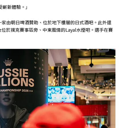
享受嶄新體驗。」
一家由朝日啤酒贊助、位於地下樓層的日式酒吧。此外還
e，以及位於撲克賽事區旁、中東風情的Layal水煙吧。選手在賽