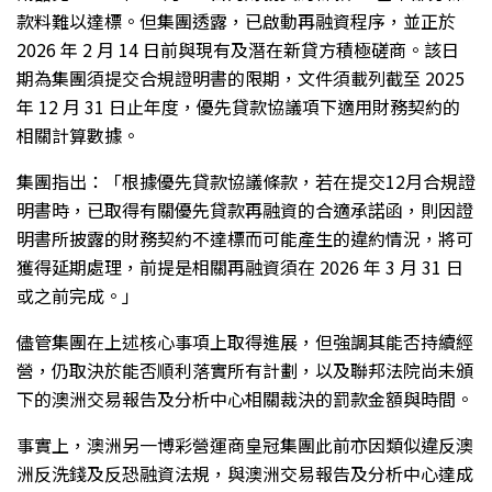
款料難以達標。但集團透露，已啟動再融資程序，並正於
2026 年 2 月 14 日前與現有及潛在新貸方積極磋商。該日
期為集團須提交合規證明書的限期，文件須載列截至 2025
年 12 月 31 日止年度，優先貸款協議項下適用財務契約的
相關計算數據。
集團指出：「根據優先貸款協議條款，若在提交12月合規證
明書時，已取得有關優先貸款再融資的合適承諾函，則因證
明書所披露的財務契約不達標而可能產生的違約情況，將可
獲得延期處理，前提是相關再融資須在 2026 年 3 月 31 日
或之前完成。」
儘管集團在上述核心事項上取得進展，但強調其能否持續經
營，仍取決於能否順利落實所有計劃，以及聯邦法院尚未頒
下的澳洲交易報告及分析中心相關裁決的罰款金額與時間。
事實上，澳洲另一博彩營運商皇冠集團此前亦因類似違反澳
洲反洗錢及反恐融資法規，與澳洲交易報告及分析中心達成