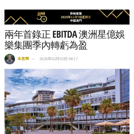
兩年首錄正 EBITDA 澳洲星億娛
樂集團季內轉虧為盈
本思齊
2026年02月02日 06:17