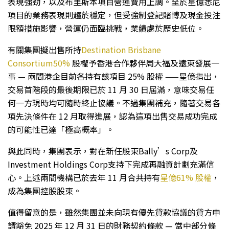
表現強勁，以及布里斯本項目營運費用上調。至於星億悉尼
項目的業務表現則趨於穩定，但受強制登記賭博及現金投注
限額措施影響，營運仍面臨挑戰，業績處於歷史低位。
有關集團擬出售所持
Destination Brisbane
Consortium50%
股權予香港合作夥伴周大福及遠東發展一
事 — 兩間港企目前各持有該項目 25% 股權 ——星億指出，
交易首階段的最後期限已於 11 月 30 日屆滿，意味交易任
何一方現時均可隨時終止協議。不過集團補充，隨著交易各
項先決條件在 12 月取得進展，認為這項出售交易成功完成
的可能性已達「極高概率」。
與此同時，集團表示，對在新任股東Bally’s Corp及
Investment Holdings Corp支持下完成再融資計劃充滿信
心。上述兩間機構已於去年 11 月合共持有
星億61% 股權
，
成為集團控股股東。
值得留意的是，雖然集團並未向現有優先貸款協議的貸方申
請豁免 2025 年 12 月 31 日的財務契約條款 — 當中部分條