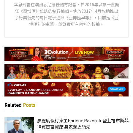
本思齊曾在澳洲悉尼擔任體育記者，自2016年以來一直擔
任《亞博匯》雜誌的執行編輯。他於2017年4月協助推出
了行業領先的每日電子通訊《亞博匯早報》，目前是《亞
博匯》的主筆，並負責所有內容的校編。
Related
Posts
晨麗度假村東主Enrique Razon Jr 登上福布斯菲
律賓首富寶座 身家遙遙領先