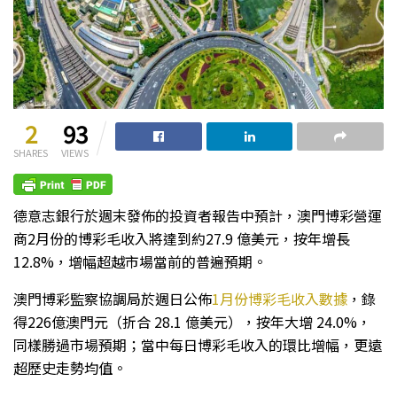
2
93
SHARES
VIEWS
德意志銀行於週末發佈的投資者報告中預計，澳門博彩營運
商2月份的博彩毛收入將達到約27.9 億美元，按年增長
12.8%，增幅超越市場當前的普遍預期。
澳門博彩監察協調局於週日公佈
1月份博彩毛收入數據
，錄
得226億澳門元（折合 28.1 億美元），按年大增 24.0%，
同樣勝過市場預期；當中每日博彩毛收入的環比增幅，更遠
超歷史走勢均值。