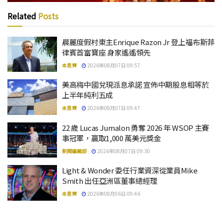
Related
Posts
晨麗度假村東主Enrique Razon Jr 登上福布斯菲
律賓首富寶座 身家遙遙領先
本思齊
2026年08月07日 09:57
美高梅中國兌現派息承諾 宣佈中期股息相等於
上半年純利五成
本思齊
2026年08月07日 09:47
22 歲 Lucas Jumalon 勇奪 2026 年 WSOP 主賽
事冠軍，贏取1,000 萬美元獎金
新聞編輯部
2026年08月07日 09:30
Light & Wonder 委任行業資深從業員Mike
Smith 出任亞洲區董事總經理
本思齊
2026年08月06日 09:46