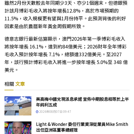
雖然2月份天數較去年同期少3天、亦少1個週末，但德銀預
計該月博彩毛收入將按年增長12.8%，高於市場預期的
11.5%，收入規模更有望與1月份持平。此預測背後的利好
因素是由於農曆新年黃金周假期所致。
德意志銀行最新估算顯示，澳門2026年第一季博彩毛收入
將按年增長 16.1%，達到約84億美元；2026財年全年博彩
毛收入預計按年增長 7.1%，總額達332億美元。至2027
年，該行預計博彩毛收入將進一步按年增長 5.0%至 348 億
美元。
相關
文章
美高梅中國兌現派息承諾 宣佈中期股息相等於上半
年純利五成
2026年08月07日 09:47
Light & Wonder 委任行業資深從業員Mike Smith
出任亞洲區董事總經理