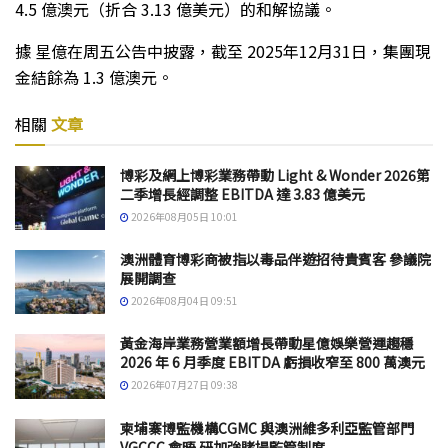
4.5 億澳元（折合 3.13 億美元）的和解協議。
據 星億在周五公告中披露，截至 2025年12月31日，集團現
金結餘為 1.3 億澳元。
相關
文章
博彩及網上博彩業務帶動 Light & Wonder 2026第
二季增長經調整 EBITDA 達 3.83 億美元
2026年08月05日 10:01
澳洲體育博彩商被指以毒品伴遊招待貴賓客 參議院
展開調查
2026年08月04日 09:51
黃金海岸業務營業額增長帶動星億娛樂營運趨穩
2026 年 6 月季度 EBITDA 虧損收窄至 800 萬澳元
2026年07月27日 09:38
柬埔寨博監機構CGMC 與澳洲維多利亞監管部門
VGCCC 會晤 研加強賭場監管制度