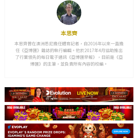
本思齊
本思齊曾在澳洲悉尼擔任體育記者，自2016年以來一直擔
任《亞博匯》雜誌的執行編輯。他於2017年4月協助推出
了行業領先的每日電子通訊《亞博匯早報》，目前是《亞
博匯》的主筆，並負責所有內容的校編。