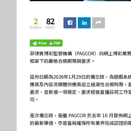
2
82
SHARES
VIEWS
菲律賓博彩監管機構（PAGCOR）向網上博彩業
框架下的嚴格合規期限與要求。
這份日期為2026年1月29日的備忘錄，為遊戲
應商及內容流媒體供應商設立過渡性合規時限，
要求，並新增一項規定，要求經營直播莊荷工作
司。
是次備忘錄，是繼 PAGCOR 於去年 10 月
的最新舉措，亦是當局確保所有業界完成認證的