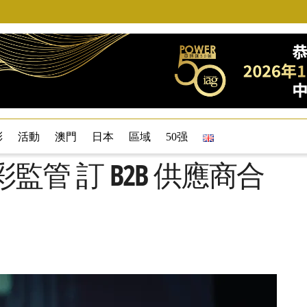
彩
活動
澳門
日本
區域
50强
彩監管 訂 B2B 供應商合