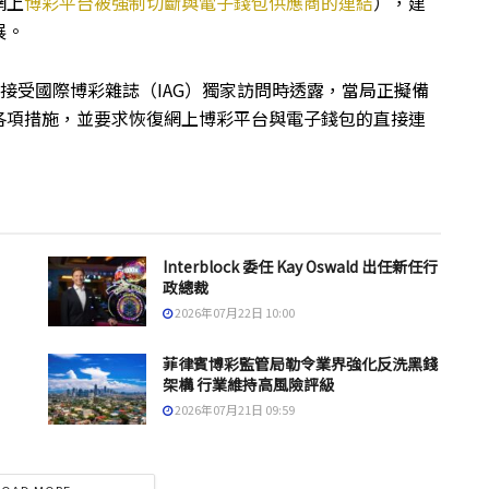
網上
博彩平台被強制切斷與電子錢包供應商的連結
），建
展。
gco 近期接受國際博彩雜誌（IAG）獨家訪問時透露，當局正擬備
各項措施，並要求恢復網上博彩平台與電子錢包的直接連
Interblock 委任 Kay Oswald 出任新任行
政總裁
2026年07月22日 10:00
菲律賓博彩監管局勒令業界強化反洗黑錢
架構 行業維持高風險評級
2026年07月21日 09:59