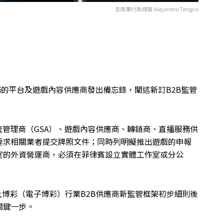
主席兼行政總裁 Alejandro Tengco
務的平台及遊戲內容供應商發出備忘錄，闡述新訂B2B監管
系統管理商（GSA）、遊戲內容供應商、轉銷商、直播服務供
要求相關業者提交牌照文件；同時列明擬推出遊戲的申報
室的外資營運商，必須在菲律賓設立實體工作室或分公
發佈網上博彩（電子博彩）行業B2B供應商新監管框架初步細則後
關鍵一步。