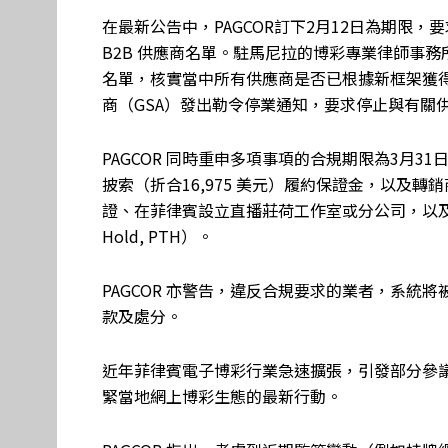
在最新公告中，PAGCOR訂下2月12日為期限
B2B 供應商名單。駐馬尼拉的博彩專業律師事務所Ar
名單，核實當中所有供應商是否已根據新框架獲
商（GSA）發出勒令停業通知，要求停止與有關
PAGCOR 同時重申多項事項的合規期限為3月31
披索（折合16,975 美元）履約保證金，以及轉
證、在菲律賓設立直播莊荷工作室或分公司，以及按
Hold, PTH）。
PAGCOR 亦警告，違反合規要求的業者，系統
款及處分。
近年菲律賓電子博彩行業急速擴張，引發部分參議員
緊當地網上博彩生態的最新行動。