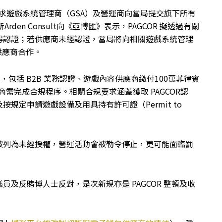
，要求遊戲系統管理商（GSA）及營運商向當局提交旗下所有
den Consult向《亞博匯》表示，PAGCOR 擬透過有關
得認證；若供應商未經認證，當局將向相關遊戲系統管理
供應商合作。
日，包括 B2B 業務認證、遊戲內容供應商繳付100萬菲律賓
銷商需完成合規程序。相關合規要求涵蓋獲取 PAGCOR認
規定申請遊戲設備及用具持有許可證（Permit to
將被列為未經授權，營運活動會被勒令停止，更可能面臨罰
及反賭博人士反對，是次新規亦是 PAGCOR 整頓及收