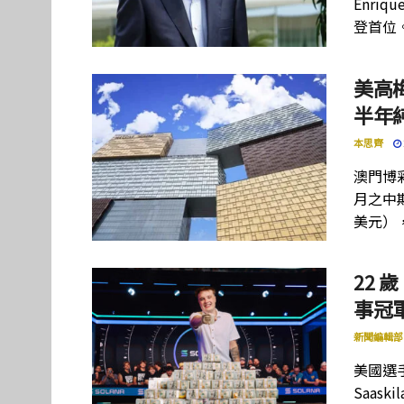
Enriq
登首位
美高
半年
本思齊
澳門博彩
月之中期
美元）
22 歲
事冠軍
新聞編輯部
美國選手
Saas