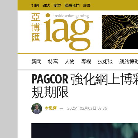
訂閱
雜誌
關於
聯絡我們
廣告
新聞
特寫
人物
專欄
技術談
網絡博
PAGCOR 強化網上博
規期限
本思齊
2026年02月03日 07:36