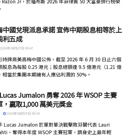
ue Razon Jr，於福布斯 2026 年菲律賓 50 大富豪排行榜榮
。
梅中國兌現派息承諾 宣佈中期股息相等於上
純利五成
2026年08月07日 09:47
持牌商美高梅中國公佈，截至 2026 年 6 月 30 日止六個
股息為每股 0.25 港元；股息總額達 9.5 億港元（1.21 億
，相當於集團本期擁有人應佔利潤的 50%。
 Lucas Jumalon 勇奪 2026 年 WSOP 主賽
，贏取1,000 萬美元獎金
2026年08月07日 09:30
 Lucas Jumalon 於單對單決戰擊敗芬蘭代表 Lauri
kilahti，奪得本年度 WSOP 主賽冠軍，躋身史上最年輕