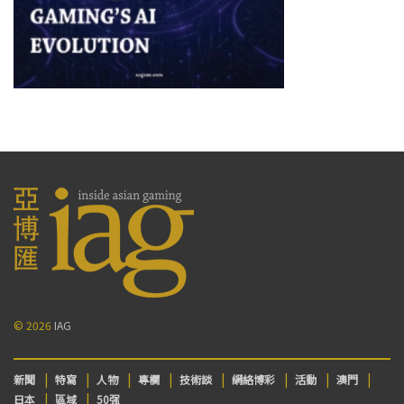
© 2026
IAG
新聞
特寫
人物
專欄
技術談
網絡博彩
活動
澳門
日本
區域
50强