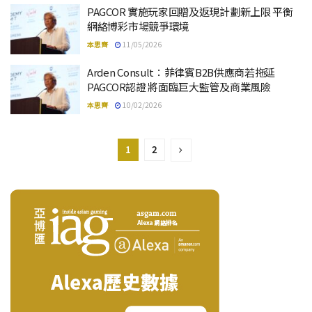
PAGCOR 實施玩家回贈及返現計劃新上限 平衡
網絡博彩市場競爭環境
本思齊
11/05/2026
Arden Consult：菲律賓B2B供應商若拖延
PAGCOR認證 將面臨巨大監管及商業風險
本思齊
10/02/2026
1
2