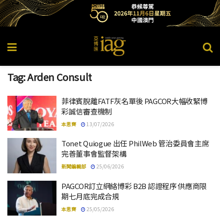
Tag:
Arden Consult
菲律賓脫離FATF灰名單後 PAGCOR大幅收緊博
彩誠信審查機制
本思齊
13/07/2026
Tonet Quiogue 出任 PhilWeb 管治委員會主席
完善董事會監督架構
新聞編輯部
25/06/2026
PAGCOR訂立網絡博彩 B2B 認證程序 供應商限
期七月底完成合規
本思齊
25/05/2026