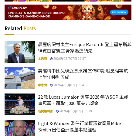
Related
Posts
晨麗度假村東主Enrique Razon Jr 登上福布斯菲
律賓首富寶座 身家遙遙領先
本思齊
2026年08月07日 09:57
美高梅中國兌現派息承諾 宣佈中期股息相等於
上半年純利五成
本思齊
2026年08月07日 09:47
22 歲 Lucas Jumalon 勇奪 2026 年 WSOP 主賽
事冠軍，贏取1,000 萬美元獎金
新聞編輯部
2026年08月07日 09:30
Light & Wonder 委任行業資深從業員Mike
Smith 出任亞洲區董事總經理