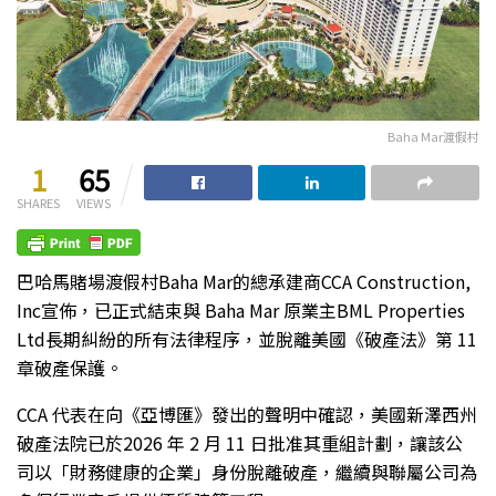
Baha Mar渡假村
1
65
SHARES
VIEWS
巴哈馬賭場渡假村Baha Mar的總承建商CCA Construction,
Inc宣佈，已正式結束與 Baha Mar 原業主BML Properties
Ltd長期糾紛的所有法律程序，並脫離美國《破產法》第 11
章破產保護。
CCA 代表在向《亞博匯》發出的聲明中確認，美國新澤西州
破產法院已於2026 年 2 月 11 日批准其重組計劃，讓該公
司以「財務健康的企業」身份脫離破產，繼續與聯屬公司為