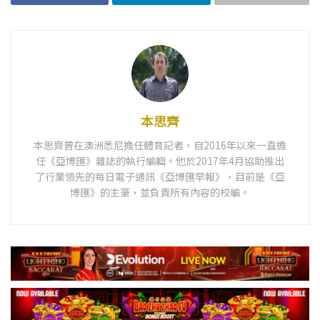
本思齊
本思齊曾在澳洲悉尼擔任體育記者，自2016年以來一直擔
任《亞博匯》雜誌的執行編輯。他於2017年4月協助推出
了行業領先的每日電子通訊《亞博匯早報》，目前是《亞
博匯》的主筆，並負責所有內容的校編。