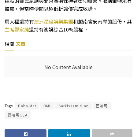
控股的鄭氏家族與北京長期保持著密切聯繫。收購金額未有
披露，但當時傳聞以極低折讓價完成收購。
周大福還持有
澳洲星億娛樂集團
和越南會安南岸的股份，其
主席鄭家純
還持有澳娛綜合10%股權。
相關
文章
No Content Available
Tags:
Baha Mar
BML
Sarkis Izmirlian
巴哈馬
巴哈馬CCA