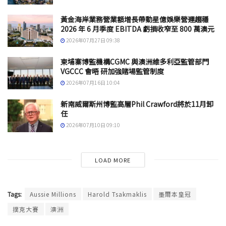
黃金海岸業務營業額增長帶動星億娛樂營運趨穩
2026 年 6 月季度 EBITDA 虧損收窄至 800 萬澳元
2026年07月27日 09:38
柬埔寨博監機構CGMC 與澳洲維多利亞監管部門
VGCCC 會晤 研加強賭場監管制度
2026年07月16日 10:04
新南威爾斯州博監高層Phil Crawford將於11月卸
任
2026年07月10日 09:10
LOAD MORE
Tags:
Aussie Millions
Harold Tsakmaklis
墨爾本皇冠
撲克大賽
澳洲