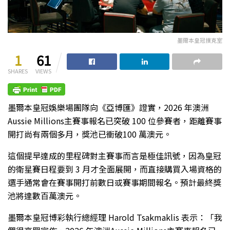
墨爾本皇冠撲克室
1
61
SHARES
VIEWS
墨爾本皇冠娛樂場團隊向《亞博匯》證實，2026 年澳洲
Aussie Millions主賽事報名已突破 100 位參賽者，距離賽事
開打尚有兩個多月，獎池已衝破100 萬澳元。
這個提早達成的里程碑對主賽事而言是極佳訊號，因為皇冠
的衛星賽日程要到 3 月才全面展開，而直接購買入場資格的
選手通常會在賽事開打前數日或賽事期間報名。預計最終獎
池將達數百萬澳元。
墨爾本皇冠博彩執行總經理 Harold Tsakmaklis 表示：「我