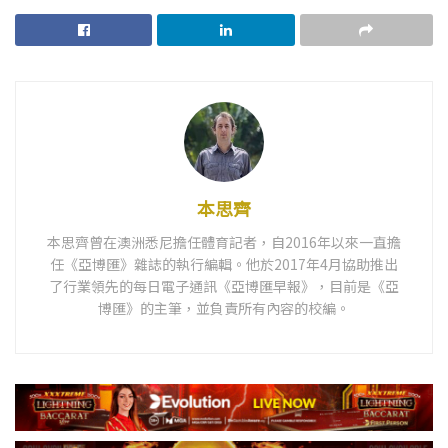
本思齊
本思齊曾在澳洲悉尼擔任體育記者，自2016年以來一直擔
任《亞博匯》雜誌的執行編輯。他於2017年4月協助推出
了行業領先的每日電子通訊《亞博匯早報》，目前是《亞
博匯》的主筆，並負責所有內容的校編。