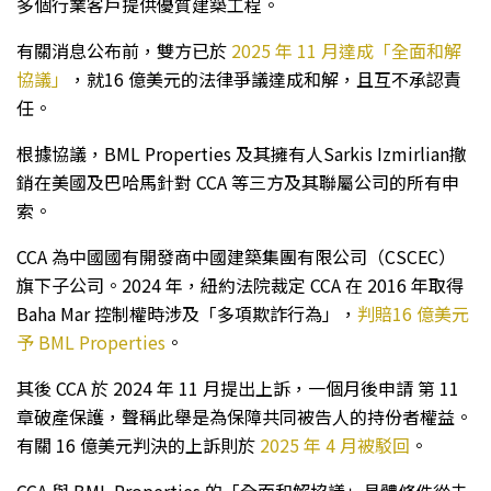
多個行業客戶提供優質建築工程。
有關消息公布前，雙方已於
2025 年 11 月達成「全面和解
協議」
，就16 億美元的法律爭議達成和解，且互不承認責
任。
根據協議，BML Properties 及其擁有人Sarkis Izmirlian撤
銷在美國及巴哈馬針對 CCA 等三方及其聯屬公司的所有申
索。
CCA 為中國國有開發商中國建築集團有限公司（CSCEC）
旗下子公司。2024 年，紐約法院裁定 CCA 在 2016 年取得
Baha Mar 控制權時涉及「多項欺詐行為」，
判賠16 億美元
予 BML Properties
。
其後 CCA 於 2024 年 11 月提出上訴，一個月後申請 第 11
章破產保護，聲稱此舉是為保障共同被告人的持份者權益。
有關 16 億美元判決的上訴則於
2025 年 4 月被駁回
。