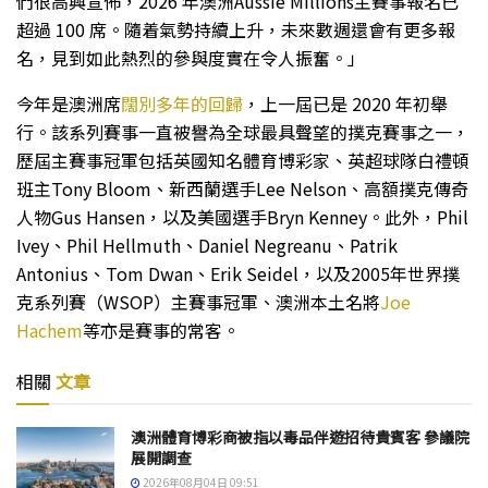
們很高興宣佈，2026 年澳洲Aussie Millions主賽事報名已
超過 100 席。隨着氣勢持續上升，未來數週還會有更多報
名，見到如此熱烈的參與度實在令人振奮。」
今年是澳洲席
闊別多年的回歸
，上一屆已是 2020 年初舉
行。該系列賽事一直被譽為全球最具聲望的撲克賽事之一，
歷屆主賽事冠軍包括英國知名體育博彩家、英超球隊白禮頓
班主Tony Bloom、新西蘭選手Lee Nelson、高額撲克傳奇
人物Gus Hansen，以及美國選手Bryn Kenney。此外，Phil
Ivey、Phil Hellmuth、Daniel Negreanu、Patrik
Antonius、Tom Dwan、Erik Seidel，以及2005年世界撲
克系列賽（WSOP）主賽事冠軍、澳洲本土名將
Joe
Hachem
等亦是賽事的常客。
相關
文章
澳洲體育博彩商被指以毒品伴遊招待貴賓客 參議院
展開調查
2026年08月04日 09:51