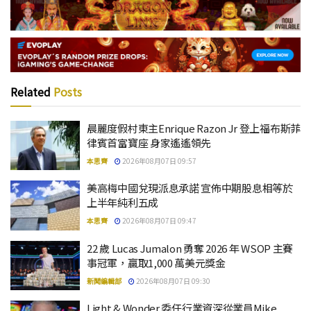
Related
Posts
晨麗度假村東主Enrique Razon Jr 登上福布斯菲
律賓首富寶座 身家遙遙領先
本思齊
2026年08月07日 09:57
美高梅中國兌現派息承諾 宣佈中期股息相等於
上半年純利五成
本思齊
2026年08月07日 09:47
22 歲 Lucas Jumalon 勇奪 2026 年 WSOP 主賽
事冠軍，贏取1,000 萬美元獎金
新聞編輯部
2026年08月07日 09:30
Light & Wonder 委任行業資深從業員Mike