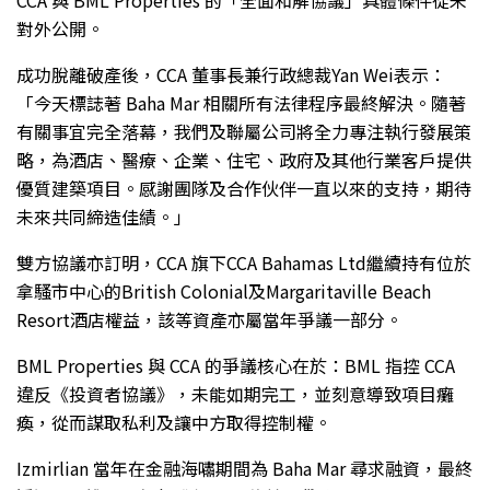
CCA 與 BML Properties 的「全面和解協議」具體條件從未
對外公開。
成功脫離破產後，CCA 董事長兼行政總裁Yan Wei表示：
「今天標誌著 Baha Mar 相關所有法律程序最終解決。隨著
有關事宜完全落幕，我們及聯屬公司將全力專注執行發展策
略，為酒店、醫療、企業、住宅、政府及其他行業客戶提供
優質建築項目。感謝團隊及合作伙伴一直以來的支持，期待
未來共同締造佳績。」
雙方協議亦訂明，CCA 旗下CCA Bahamas Ltd繼續持有位於
拿騷市中心的British Colonial及Margaritaville Beach
Resort酒店權益，該等資產亦屬當年爭議一部分。
BML Properties 與 CCA 的爭議核心在於：BML 指控 CCA
違反《投資者協議》，未能如期完工，並刻意導致項目癱
瘓，從而謀取私利及讓中方取得控制權。
Izmirlian 當年在金融海嘯期間為 Baha Mar 尋求融資，最終