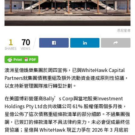
悉尼星億
1
70
SHARES
VIEWS
澳洲星億娛樂集團於周四宣佈，已與WhiteHawk Capital
Partners就集團債務重組及額外流動資金達成原則性協議，
以支持新管理團隊推行轉型計劃。
在美國博彩營運商Bally’s Corp與當地股東Investment
Holdings Pty Ltd合共收購公司 61% 股權僅兩個多月後，
星億公佈了這次債務重組條款清單的部分細節。不過集團強
調，已簽訂的條款清單不具法律約束力，未必會促成最終信
貸協議；星億與 WhiteHawk 現正力爭在 2026 年 3 月底前