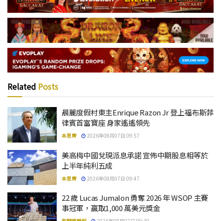
Related
Posts
晨麗度假村東主Enrique Razon Jr 登上福布斯菲
律賓首富寶座 身家遙遙領先
本思齊
2026年08月07日 09:57
美高梅中國兌現派息承諾 宣佈中期股息相等於
上半年純利五成
本思齊
2026年08月07日 09:47
22 歲 Lucas Jumalon 勇奪 2026 年 WSOP 主賽
事冠軍，贏取1,000 萬美元獎金
新聞編輯部
2026年08月07日 09:30