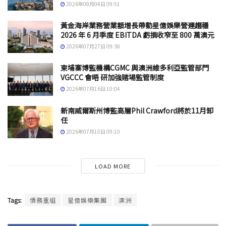
2026年08月04日 09:51
黃金海岸業務營業額增長帶動星億娛樂營運趨穩
2026 年 6 月季度 EBITDA 虧損收窄至 800 萬澳元
2026年07月27日 09:38
柬埔寨博監機構CGMC 與澳洲維多利亞監管部門
VGCCC 會晤 研加強賭場監管制度
2026年07月16日 10:04
新南威爾斯州博監高層Phil Crawford將於11月卸
任
2026年07月10日 09:10
LOAD MORE
Tags:
債務重組
星億娛樂集團
澳洲