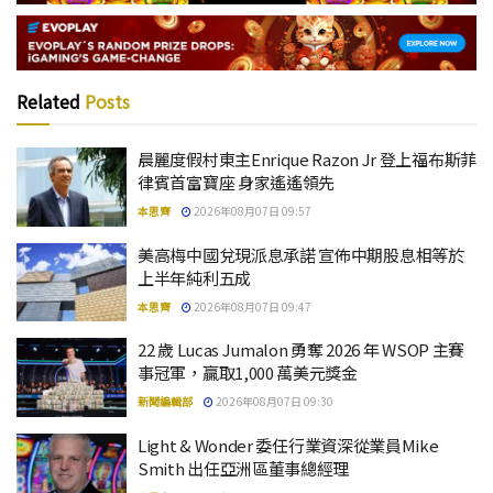
Related
Posts
晨麗度假村東主Enrique Razon Jr 登上福布斯菲
律賓首富寶座 身家遙遙領先
本思齊
2026年08月07日 09:57
美高梅中國兌現派息承諾 宣佈中期股息相等於
上半年純利五成
本思齊
2026年08月07日 09:47
22 歲 Lucas Jumalon 勇奪 2026 年 WSOP 主賽
事冠軍，贏取1,000 萬美元獎金
新聞編輯部
2026年08月07日 09:30
Light & Wonder 委任行業資深從業員Mike
Smith 出任亞洲區董事總經理