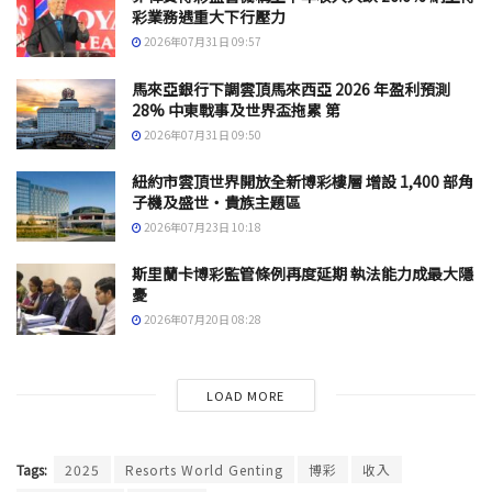
彩業務遇重大下行壓力
2026年07月31日 09:57
馬來亞銀行下調雲頂馬來西亞 2026 年盈利預測
28% 中東戰事及世界盃拖累 第
2026年07月31日 09:50
紐約市雲頂世界開放全新博彩樓層 增設 1,400 部角
子機及盛世・貴族主題區
2026年07月23日 10:18
斯里蘭卡博彩監管條例再度延期 執法能力成最大隱
憂
2026年07月20日 08:28
LOAD MORE
Tags:
2025
Resorts World Genting
博彩
收入