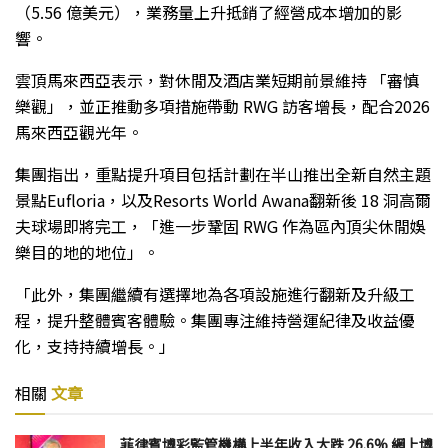
（5.56 億美元），業務量上升抵銷了經營成本增加的影
響。
雲頂馬來西亞表示，對休閒及酒店業短期前景維持 「審慎
樂觀」，並正推動多項措施帶動 RWG 訪客增長，配合2026
馬來西亞觀光年。
集團指出，重點提升項目包括計劃在半山推出全新自然主題
景點Eufloria，以及Resorts World Awana翻新後 18 洞高爾
夫球場即將完工，「進一步鞏固 RWG 作為區內頂尖休閒娛
樂目的地的地位」。
「此外，集團繼續有選擇地為各項設施進行翻新及升級工
程，提升整體賓客體驗。集團專注維持營運紀律及收益優
化，支持持續增長。」
相關
文章
菲律賓博彩監管機構上半年收入大跌 26.6% 網上博