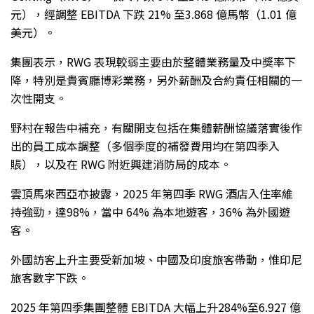
元），經調整 EBITDA 下跌 21% 至3.868 億馬幣（1.01 億
美元）。
集團表示，RWG 表現較弱主要由於整體業務量及中獎率下
降，特別是貴賓廳博彩業務，另外薪酬及合約責任相關的一
次性開支。
野村在報告中補充，有關開支包括在集體薪酬協議落實後作
出的員工成本調整（多個季度的補發費用均在第四季入
賬），以及在 RWG 附近興建消防局的成本。
雲頂馬來西亞亦披露，2025 年第四季 RWG 酒店入住率維
持強勁，達98%，當中 64% 為本地遊客，36% 為外國遊
客。
外國訪客上升主要受新加坡、中國及印度旅客帶動，惟印尼
旅客數字下跌。
2025 年第四季集團整體 EBITDA 大幅上升284%至6.927 億