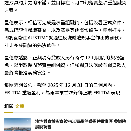
達成具約束力的承諾，並目標在 5 月中旬落實整項重組融資
方案。
星億表示，相信可完成是次重組融資，包括簽署正式文件、
完成確認性盡職審查，以及滿足其他慣常條件。集團補充，
即將面臨由AUSTRAC就過往反洗錢違規事宜作出的罰款，
並非完成融資的先決條件。
星億亦透露，正與現有貸款人另行商討 12 月期間的契務豁
免，以爭取時間落實重組融資，但強調無法保證有關貸款人
最終會批准契務寬免。
集團近期公佈，截至 2025 年 12 月 31 日的三個月內，
EBITDA 重返盈利，為兩年來首次錄得正數 EBITDA 表現。
相關
文章
澳洲體育博彩商被指以毒品伴遊招待貴賓客 參議院
展開調查