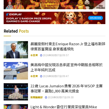
Related
Posts
晨麗度假村東主Enrique Razon Jr 登上福布斯菲
律賓首富寶座 身家遙遙領先
本思齊
2026年08月07日 09:57
美高梅中國兌現派息承諾 宣佈中期股息相等於
上半年純利五成
本思齊
2026年08月07日 09:47
22 歲 Lucas Jumalon 勇奪 2026 年 WSOP 主賽
事冠軍，贏取1,000 萬美元獎金
新聞編輯部
2026年08月07日 09:30
Light & Wonder 委任行業資深從業員Mike