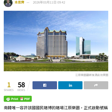
本思齊
2026年03月11日 09:42
江原樂園翻新後酒店效果圖
1
58
SHARES
VIEWS
南韓唯一容許該國國民賭博的賭場江原樂園，正式啟動號稱