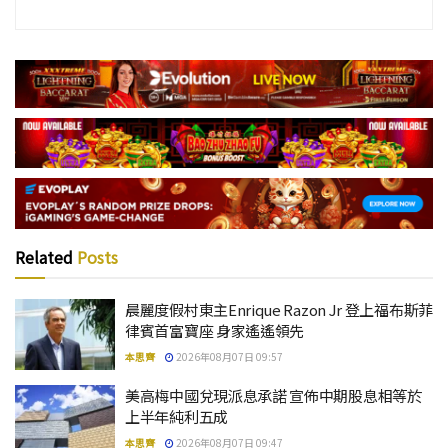
Related
Posts
晨麗度假村東主Enrique Razon Jr 登上福布斯菲
律賓首富寶座 身家遙遙領先
本思齊
2026年08月07日 09:57
美高梅中國兌現派息承諾 宣佈中期股息相等於
上半年純利五成
本思齊
2026年08月07日 09:47