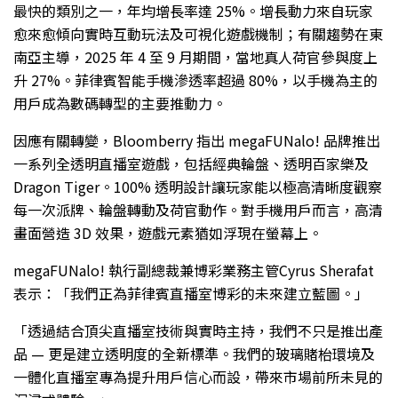
最快的類別之一，年均增長率達 25%。增長動力來自玩家
愈來愈傾向實時互動玩法及可視化遊戲機制；有關趨勢在東
南亞主導，2025 年 4 至 9 月期間，當地真人荷官參與度上
升 27%。菲律賓智能手機滲透率超過 80%，以手機為主的
用戶成為數碼轉型的主要推動力。
因應有關轉變，Bloomberry 指出 megaFUNalo! 品牌推出
一系列全透明直播室遊戲，包括經典輪盤、透明百家樂及
Dragon Tiger。100% 透明設計讓玩家能以極高清晰度觀察
每一次派牌、輪盤轉動及荷官動作。對手機用戶而言，高清
畫面營造 3D 效果，遊戲元素猶如浮現在螢幕上。
megaFUNalo! 執行副總裁兼博彩業務主管Cyrus Sherafat
表示：「我們正為菲律賓直播室博彩的未來建立藍圖。」
「透過結合頂尖直播室技術與實時主持，我們不只是推出產
品 — 更是建立透明度的全新標準。我們的玻璃賭枱環境及
一體化直播室專為提升用戶信心而設，帶來市場前所未見的