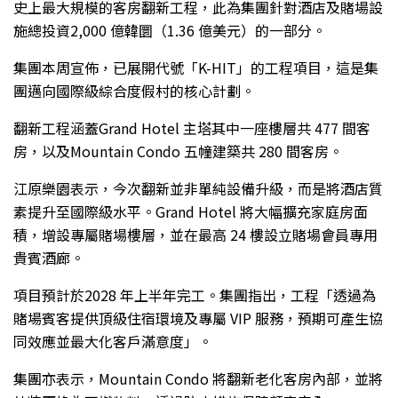
史上最大規模的客房翻新工程，此為集團針對酒店及賭場設
施總投資2,000 億韓圜（1.36 億美元）的一部分。
集團本周宣佈，已展開代號「K-HIT」的工程項目，這是集
團邁向國際級綜合度假村的核心計劃。
翻新工程涵蓋Grand Hotel 主塔其中一座樓層共 477 間客
房，以及Mountain Condo 五幢建築共 280 間客房。
江原樂園表示，今次翻新並非單純設備升級，而是將酒店質
素提升至國際級水平。Grand Hotel 將大幅擴充家庭房面
積，增設專屬賭場樓層，並在最高 24 樓設立賭場會員專用
貴賓酒廊。
項目預計於2028 年上半年完工。集團指出，工程「透過為
賭場賓客提供頂級住宿環境及專屬 VIP 服務，預期可產生協
同效應並最大化客戶滿意度」。
集團亦表示，Mountain Condo 將翻新老化客房內部，並將