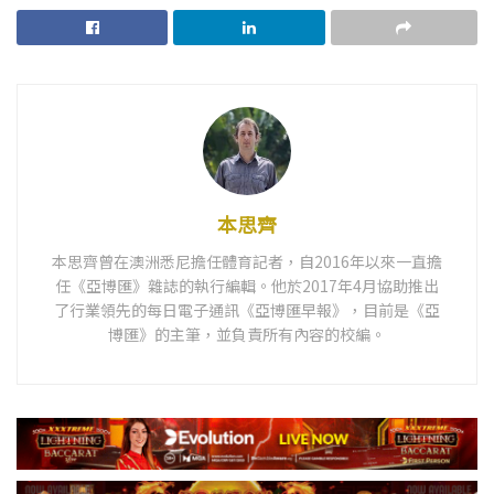
本思齊
本思齊曾在澳洲悉尼擔任體育記者，自2016年以來一直擔
任《亞博匯》雜誌的執行編輯。他於2017年4月協助推出
了行業領先的每日電子通訊《亞博匯早報》，目前是《亞
博匯》的主筆，並負責所有內容的校編。