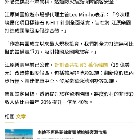
外牆更換為不燃物料，透過防火措施保障顧客安全。
江原樂園旅遊市場部代理主管Lee Min-ho表示：「今次環
境優化項目標誌著 K-HIT 計劃全面落實，旨在將 江原樂園
打造成國際級度假綜合體。」
「作為集團成立以來最大規模投資，我們將全力打造無可比
擬的設備競爭力，吸引韓國及國際旅客。」
江原樂園早前已公佈，
計劃合共投資3 萬億韓圜
（19 億美
元）改造整個度假區，包括擴展非博彩設施：翻新度假區內
步行徑、興建健康中心、發展豪華泳池別墅等設施。
集團設定目標，透過提升旅客留港時間，將度假村的非博彩
收入佔比由每年 20% 提升一倍至 40%。
相關
文章
南韓不再是菲律賓頭號旅遊客源市場