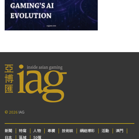
© 2026
IAG
新聞
特寫
人物
專欄
技術談
網絡博彩
活動
澳門
日本
區域
50强