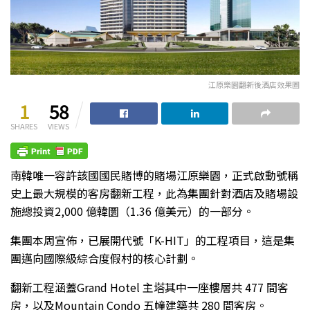
江原樂園翻新後酒店效果圖
1
58
SHARES
VIEWS
南韓唯一容許該國國民賭博的賭場江原樂園，正式啟動號稱
史上最大規模的客房翻新工程，此為集團針對酒店及賭場設
施總投資2,000 億韓圜（1.36 億美元）的一部分。
集團本周宣佈，已展開代號「K-HIT」的工程項目，這是集
團邁向國際級綜合度假村的核心計劃。
翻新工程涵蓋Grand Hotel 主塔其中一座樓層共 477 間客
房，以及Mountain Condo 五幢建築共 280 間客房。