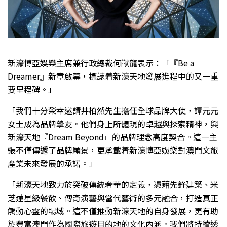
新濠博亞娛樂主席兼行政總裁何猷龍表示：「『Be a
Dreamer』新章啟幕，標誌着新濠天地發展進程中的又一重
要里程碑。」
「我們十分榮幸邀請井柏然先生擔任全球品牌大使，譚元元
女士成為品牌摯友。他們身上所體現的卓越與探索精神，與
新濠天地『Dream Beyond』的品牌理念高度契合。這一主
張不僅傳遞了品牌願景，更承載着新濠博亞娛樂對澳門文旅
產業未來發展的承諾。」
「新濠天地致力於突破傳統奢華的定義，憑藉先鋒建築、米
芝蓮星級餐飲、傳奇演藝與當代藝術的多元融合，打造真正
觸動心靈的場域。這不僅推動新濠天地的自身發展，更有助
於豐富澳門作為國際旅遊目的地的文化內涵。我們將持續透