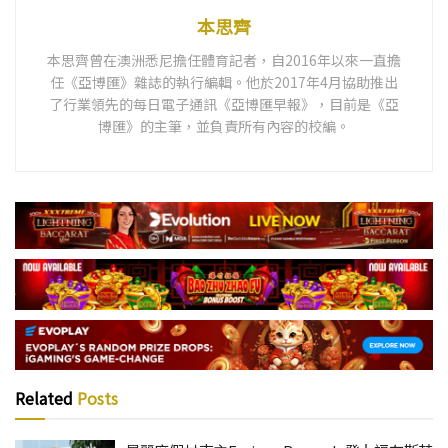
本思齊
本思齊曾在澳洲悉尼擔任體育記者，自2016年以來一直擔
任《亞博匯》雜誌的執行編輯。他於2017年4月協助推出
了行業領先的每日電子通訊《亞博匯早報》，目前是《亞
博匯》的主筆，並負責所有內容的校編。
Related
Posts