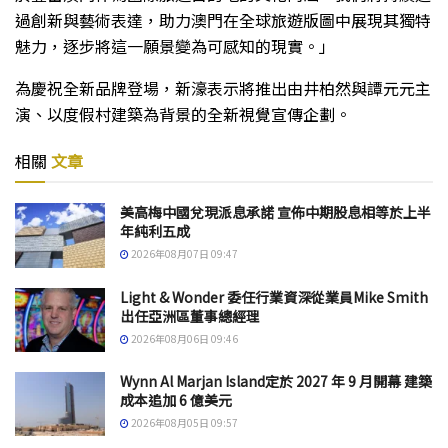
過創新與藝術表達，助力澳門在全球旅遊版圖中展現其獨特
魅力，逐步將這一願景變為可感知的現實。」
為慶祝全新品牌登場，新濠表示將推出由井柏然與譚元元主
演、以度假村建築為背景的全新視覺宣傳企劃。
相關
文章
美高梅中國兌現派息承諾 宣佈中期股息相等於上半
年純利五成
2026年08月07日 09:47
Light & Wonder 委任行業資深從業員Mike Smith
出任亞洲區董事總經理
2026年08月06日 09:46
Wynn Al Marjan Island定於 2027 年 9 月開幕 建築
成本追加 6 億美元
2026年08月05日 09:57