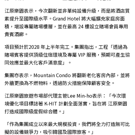
江原樂園表示，今次翻新並非單純設備升級，而是將酒店質
素提升至國際級水平。Grand Hotel 將大幅擴充家庭房面
積，增設專屬賭場樓層，並在最高 24 樓設立賭場會員專用
貴賓酒廊。
項目預計於2028 年上半年完工。集團指出，工程「透過為
賭場賓客提供頂級住宿環境及專屬 VIP 服務，預期可產生協
同效應並最大化客戶滿意度」。
集團亦表示，Mountain Condo 將翻新老化客房內部，並將
外牆更換為不燃物料，透過防火措施保障顧客安全。
江原樂園旅遊市場部代理主管Lee Min-ho表示：「今次環
境優化項目標誌著 K-HIT 計劃全面落實，旨在將 江原樂園
打造成國際級度假綜合體。」
「作為集團成立以來最大規模投資，我們將全力打造無可比
擬的設備競爭力，吸引韓國及國際旅客。」