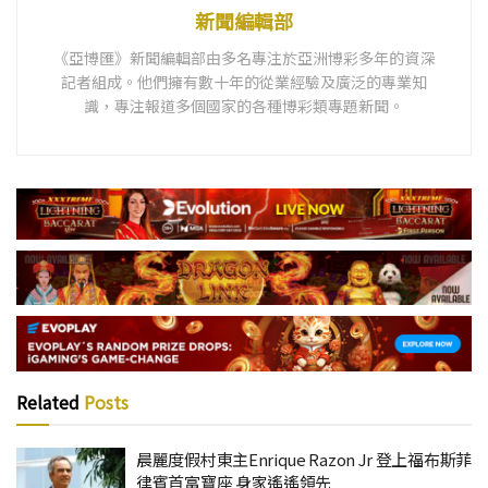
新聞編輯部
《亞博匯》新聞編輯部由多名專注於亞洲博彩多年的資深
記者組成。他們擁有數十年的從業經驗及廣泛的專業知
識，專注報道多個國家的各種博彩類專題新聞。
Related
Posts
晨麗度假村東主Enrique Razon Jr 登上福布斯菲
律賓首富寶座 身家遙遙領先