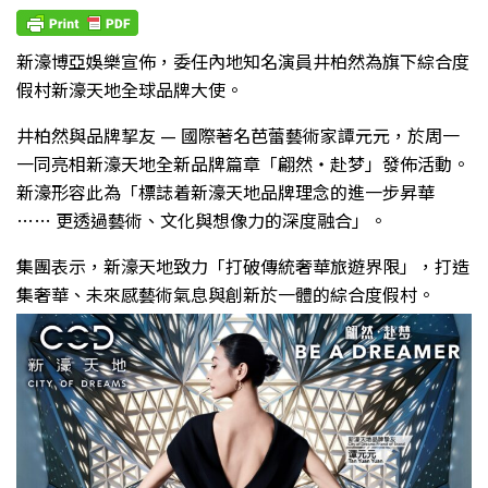
新濠博亞娛樂宣佈，委任內地知名演員井柏然為旗下綜合度
假村新濠天地全球品牌大使。
井柏然與品牌挈友 — 國際著名芭蕾藝術家譚元元，於周一
一同亮相新濠天地全新品牌篇章「翩然・赴梦」發佈活動。
新濠形容此為「標誌着新濠天地品牌理念的進一步昇華
…… 更透過藝術、文化與想像力的深度融合」。
集團表示，新濠天地致力「打破傳統奢華旅遊界限」，打造
集奢華、未來感藝術氣息與創新於一體的綜合度假村。