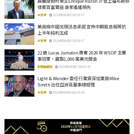
晨麗度假村東主Enrique Razon Jr 登上福布斯菲
律賓首富寶座 身家遙遙領先
本思齊
2026年08月07日 09:57
美高梅中國兌現派息承諾 宣佈中期股息相等於
上半年純利五成
本思齊
2026年08月07日 09:47
22 歲 Lucas Jumalon 勇奪 2026 年 WSOP 主賽
事冠軍，贏取1,000 萬美元獎金
新聞編輯部
2026年08月07日 09:30
Light & Wonder 委任行業資深從業員Mike
Smith 出任亞洲區董事總經理
本思齊
2026年08月06日 09:46