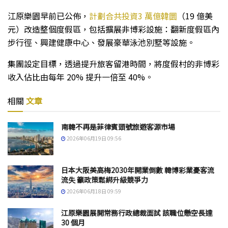
江原樂園早前已公佈，
計劃合共投資3 萬億韓圜
（19 億美
元）改造整個度假區，包括擴展非博彩設施：翻新度假區內
步行徑、興建健康中心、發展豪華泳池別墅等設施。
集團設定目標，透過提升旅客留港時間，將度假村的非博彩
收入佔比由每年 20% 提升一倍至 40%。
相關
文章
南韓不再是菲律賓頭號旅遊客源市場
2026年06月19日 09:56
日本大阪美高梅2030年開業倒數 韓博彩業憂客流
流失 籲政策鬆綁升級競爭力
2026年06月18日 09:59
江原樂園展開常務行政總裁面試 該職位懸空長達
30 個月