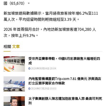
國（65,670）。
新加坡旅遊局數據顯示，當月過夜旅客按年增6.2%至111
萬人次，平均逗留時間則輕微縮短至3.39 天。
2026 年首兩個月合計，內地訪新加坡旅客達704,280 人
次，按年上升9.3%。
相關
文章
受世界盃賽事帶動，中國6月彩票銷售大幅增近四
成
2026年08月04日 20:04
內地監管機構重罰Trip.com 7.81 億美元 涉與酒店
訂立反競爭獨家合作條款
2026年07月29日 10:03
太子集團創辦人陳志遭加控故意傷人罪 最高可判死
刑