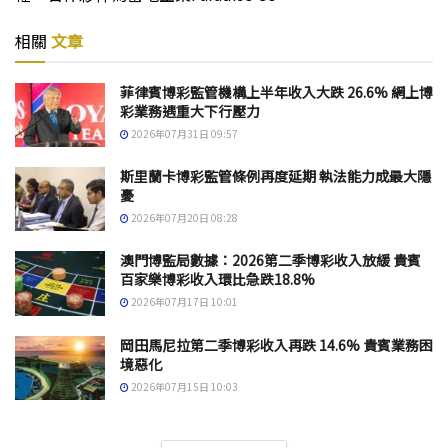
相關
文章
菲律賓博彩監管機構上半年收入大跌 26.6% 網上博
彩業務遇重大下行壓力
2026年07月31日 09:57
斯里蘭卡博彩監管條例再度延期 執法能力成最大隱
憂
2026年07月20日 08:28
澳門博監局數據：2026第二季博彩收入放緩 貴賓
百家樂博彩收入環比急跌18.8%
2026年07月17日 10:01
岡田馬尼拉第二季博彩收入再跌 14.6% 貴賓業務困
境惡化
2026年07月15日 10:03