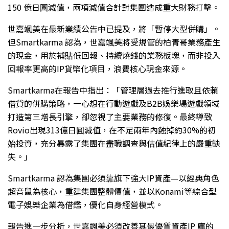
150 億日圓減值，兩項減值合計對集團造成重大財務打擊。
世嘉颯美在最新業績公告中已提及，將「暫停大型併購」。
但Smartkarma 認為，世嘉颯美將受規管的柏青哥業務產生
的現金，用於補貼低回報、持續燒錢的業務板塊，而非投入
回報率更高的IP貨幣化項目，浪費核心現金來源。
Smartkarma在報告中指出：「管理層過去推行進取且依賴
借貸的併購策略，一心想在行動遊戲及B2B娛樂場遊戲領域
打造第三增長引擎，卻忽視了主要業務的修復。最終導致
Rovio出現313億日圓減值，在不足兩年內蝕掉約30%的初
始投資，充分暴露了集團在盡職調查與估值紀律上的嚴重缺
失。」
Smartkarma 認為集團必須靠旗下強大IP資產—以經典角色
超音鼠為核心，重建集團整體價值，並以Konami等綜合型
電子娛樂企業為借鑑，優化自身經營模式。
報告進一步分析，世嘉颯美必須改善其最優質資產IP 庫的