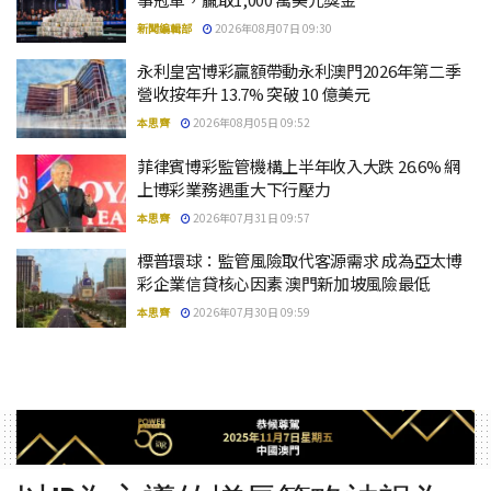
新聞編輯部
2026年08月07日 09:30
永利皇宮博彩贏額帶動永利澳門2026年第二季
營收按年升 13.7% 突破 10 億美元
本思齊
2026年08月05日 09:52
菲律賓博彩監管機構上半年收入大跌 26.6% 網
上博彩業務遇重大下行壓力
本思齊
2026年07月31日 09:57
標普環球：監管風險取代客源需求 成為亞太博
彩企業信貸核心因素 澳門新加坡風險最低
本思齊
2026年07月30日 09:59