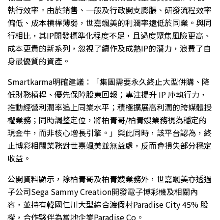
執行效率。由於銷售、一般及行政開支膨脹、研發流程效率
偏低、成本槓桿薄弱，世嘉颯美的利潤率遠低於同業。與同
行相比，其IP開發標準化程度不足，且過度聚焦風險更高、
成本更貴的新系列，忽視了續作及成熟IP的潛力，浪費了自
身最優質的資產。
Smartkarma明確建議：「集團需要永久終止大型併購、降
低財務槓桿、優先保障股東回報；專注提升 IP 庫執行力，
推動經營利潤率追上同業水平；積極擴展高利潤的跨媒體授
權業務；同時調整定位，將柏青哥/柏青嫂業務視為穩定的
現金牛，而非核心增長引擎。」與此同時，該平台認為，終
止博彩相關業務對世嘉颯美並無益處，反而會損失部分穩定
收益。
公開資料顯示，除柏青哥及柏青嫂業務外，世嘉颯美亦透過
子公司Sega Sammy Creation開發電子博彩機及相關內
容，並持有韓國仁川大型綜合渡假村Paradise City 45% 股
權，合作夥伴為當地企業Paradise Co。