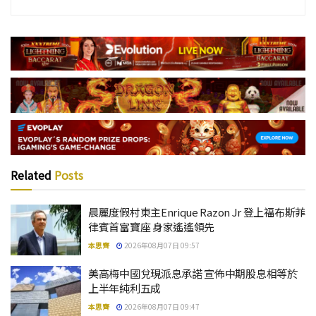
Related
Posts
晨麗度假村東主Enrique Razon Jr 登上福布斯菲
律賓首富寶座 身家遙遙領先
本思齊
2026年08月07日 09:57
美高梅中國兌現派息承諾 宣佈中期股息相等於
上半年純利五成
本思齊
2026年08月07日 09:47