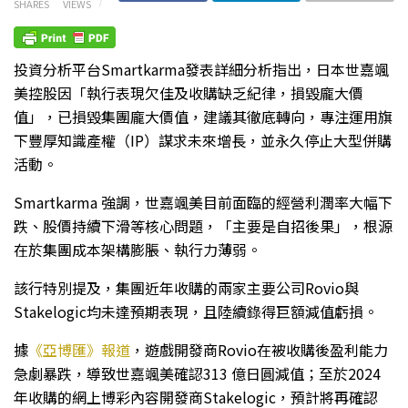
SHARES
VIEWS
投資分析平台Smartkarma發表詳細分析指出，日本世嘉颯
美控股因「執行表現欠佳及收購缺乏紀律，損毀龐大價
值」，已損毀集團龐大價值，建議其徹底轉向，專注運用旗
下豐厚知識產權（IP）謀求未來增長，並永久停止大型併購
活動。
Smartkarma 強調，世嘉颯美目前面臨的經營利潤率大幅下
跌、股價持續下滑等核心問題，「主要是自招後果」，根源
在於集團成本架構膨脹、執行力薄弱。
該行特別提及，集團近年收購的兩家主要公司Rovio與
Stakelogic均未達預期表現，且陸續錄得巨額減值虧損。
據
《亞博匯》報道
，遊戲開發商Rovio在被收購後盈利能力
急劇暴跌，導致世嘉颯美確認313 億日圓減值；至於2024
年收購的網上博彩內容開發商Stakelogic，預計將再確認