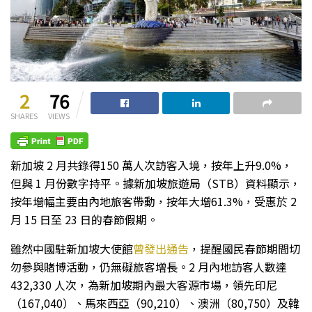
2
76
SHARES
VIEWS
新加坡 2 月共錄得150 萬人次訪客入境，按年上升9.0%，
但與 1 月份數字持平。據新加坡旅遊局（STB）資料顯示，
按年增幅主要由內地旅客帶動，按年大增61.3%，受惠於 2
月 15 日至 23 日的春節假期。
雖然中國駐新加坡大使館
曾發出通告
，提醒國民春節期間切
勿參與賭博活動，仍無礙旅客增長。2 月內地訪客人數達
432,330 人次，為新加坡期內最大客源市場，領先印尼
（167,040）、馬來西亞（90,210）、澳洲（80,750）及韓