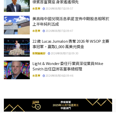
律賓首富寶座 身家遙遙領先
本思齊
2026年08月07日 09:57
美高梅中國兌現派息承諾 宣佈中期股息相等於
上半年純利五成
本思齊
2026年08月07日 09:47
22 歲 Lucas Jumalon 勇奪 2026 年 WSOP 主賽
事冠軍，贏取1,000 萬美元獎金
新聞編輯部
2026年08月07日 09:30
Light & Wonder 委任行業資深從業員Mike
Smith 出任亞洲區董事總經理
本思齊
2026年08月06日 09:46