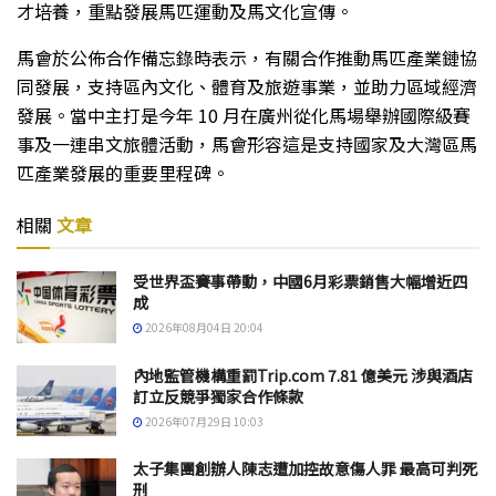
才培養，重點發展馬匹運動及馬文化宣傳。
馬會於公佈合作備忘錄時表示，有關合作推動馬匹產業鏈協
同發展，支持區內文化、體育及旅遊事業，並助力區域經濟
發展。當中主打是今年 10 月在廣州從化馬場舉辦國際級賽
事及一連串文旅體活動，馬會形容這是支持國家及大灣區馬
匹產業發展的重要里程碑。
相關
文章
受世界盃賽事帶動，中國6月彩票銷售大幅增近四
成
2026年08月04日 20:04
內地監管機構重罰Trip.com 7.81 億美元 涉與酒店
訂立反競爭獨家合作條款
2026年07月29日 10:03
太子集團創辦人陳志遭加控故意傷人罪 最高可判死
刑