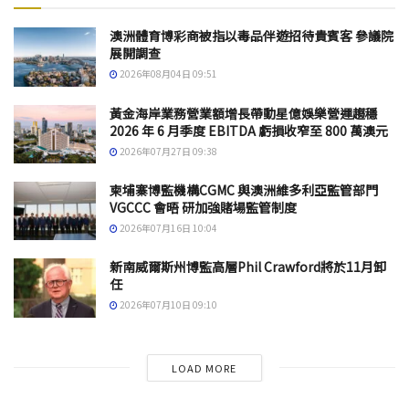
澳洲體育博彩商被指以毒品伴遊招待貴賓客 參議院
展開調查
2026年08月04日 09:51
黃金海岸業務營業額增長帶動星億娛樂營運趨穩
2026 年 6 月季度 EBITDA 虧損收窄至 800 萬澳元
2026年07月27日 09:38
柬埔寨博監機構CGMC 與澳洲維多利亞監管部門
VGCCC 會晤 研加強賭場監管制度
2026年07月16日 10:04
新南威爾斯州博監高層Phil Crawford將於11月卸
任
2026年07月10日 09:10
LOAD MORE