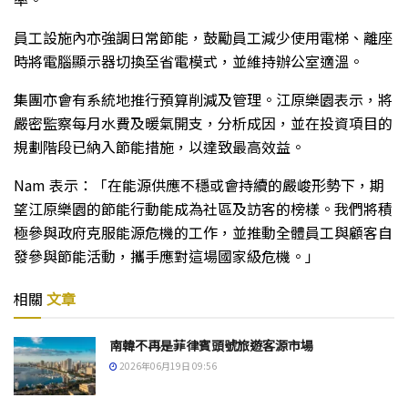
員工設施內亦強調日常節能，鼓勵員工減少使用電梯、離座
時將電腦顯示器切換至省電模式，並維持辦公室適溫。
集團亦會有系統地推行預算削減及管理。江原樂園表示，將
嚴密監察每月水費及暖氣開支，分析成因，並在投資項目的
規劃階段已納入節能措施，以達致最高效益。
Nam 表示：「在能源供應不穩或會持續的嚴峻形勢下，期
望江原樂園的節能行動能成為社區及訪客的榜樣。我們將積
極參與政府克服能源危機的工作，並推動全體員工與顧客自
發參與節能活動，攜手應對這場國家級危機。」
相關
文章
南韓不再是菲律賓頭號旅遊客源市場
2026年06月19日 09:56