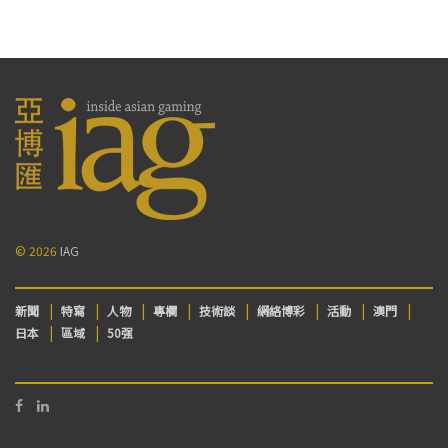
© 2026
IAG
新聞
特寫
人物
專欄
技術談
網絡博彩
活動
澳門
日本
區域
50强