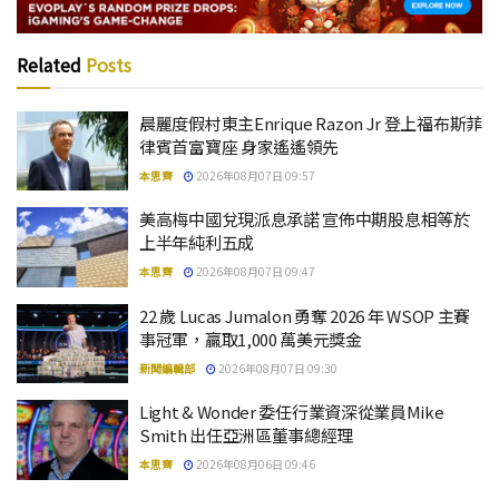
Related
Posts
晨麗度假村東主Enrique Razon Jr 登上福布斯菲
律賓首富寶座 身家遙遙領先
本思齊
2026年08月07日 09:57
美高梅中國兌現派息承諾 宣佈中期股息相等於
上半年純利五成
本思齊
2026年08月07日 09:47
22 歲 Lucas Jumalon 勇奪 2026 年 WSOP 主賽
事冠軍，贏取1,000 萬美元獎金
新聞編輯部
2026年08月07日 09:30
Light & Wonder 委任行業資深從業員Mike
Smith 出任亞洲區董事總經理
本思齊
2026年08月06日 09:46