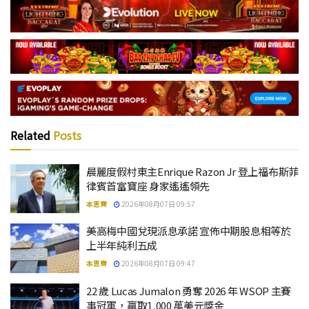
Related
Posts
晨麗度假村東主Enrique Razon Jr 登上福布斯菲
律賓首富寶座 身家遙遙領先
本思齊
2026年08月07日 09:57
美高梅中國兌現派息承諾 宣佈中期股息相等於
上半年純利五成
本思齊
2026年08月07日 09:47
22 歲 Lucas Jumalon 勇奪 2026 年 WSOP 主賽
事冠軍，贏取1,000 萬美元獎金