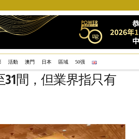
彩
活動
澳門
日本
區域
50强
31間，但業界指只有