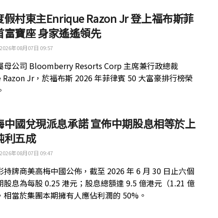
假村東主Enrique Razon Jr 登上福布斯菲
首富寶座 身家遙遙領先
2026年08月07日 09:57
公司 Bloomberry Resorts Corp 主席兼行政總裁
ue Razon Jr，於福布斯 2026 年菲律賓 50 大富豪排行榜榮
。
梅中國兌現派息承諾 宣佈中期股息相等於上
純利五成
2026年08月07日 09:47
持牌商美高梅中國公佈，截至 2026 年 6 月 30 日止六個
股息為每股 0.25 港元；股息總額達 9.5 億港元（1.21 億
，相當於集團本期擁有人應佔利潤的 50%。