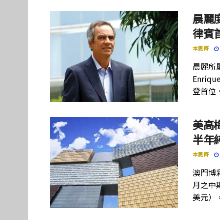
晨麗度
律賓
本思齊
晨麗所屬母
Enriq
登首位
美高
半年
本思齊
澳門博彩
月之中期
美元）