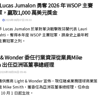
 Lucas Jumalon 勇奪 2026 年 WSOP 主賽
，贏取1,000 萬美元獎金
2026年08月07日 09:30
 Lucas Jumalon 於單對單決戰擊敗芬蘭代表 Lauri
kilahti，奪得本年度 WSOP 主賽冠軍，躋身史上最年輕
 主賽冠軍之列。
ht & Wonder 委任行業資深從業員Mike
th 出任亞洲區董事總經理
2026年08月06日 09:46
供應商 Light & Wonder 宣佈，現任賭桌業務環球商業策
 Mike Smith，獲委任為亞洲區董事總經理，任命由
年 10 月 1 日起生效。