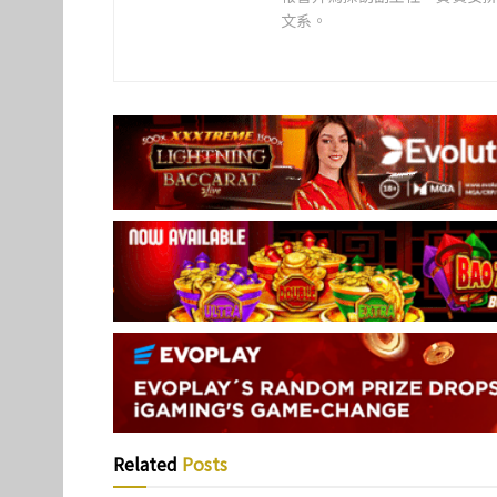
文系。
Related
Posts