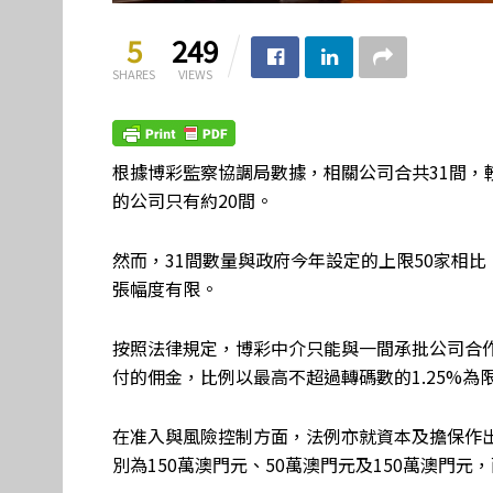
5
249
SHARES
VIEWS
根據博彩監察協調局數據，相關公司合共31間，
的公司只有約20間。
然而，31間數量與政府今年設定的上限50家相
張幅度有限。
按照法律規定，博彩中介只能與一間承批公司合
付的佣金，比例以最高不超過轉碼數的1.25%為
在准入與風險控制方面，法例亦就資本及擔保作
別為150萬澳門元、50萬澳門元及150萬澳門元