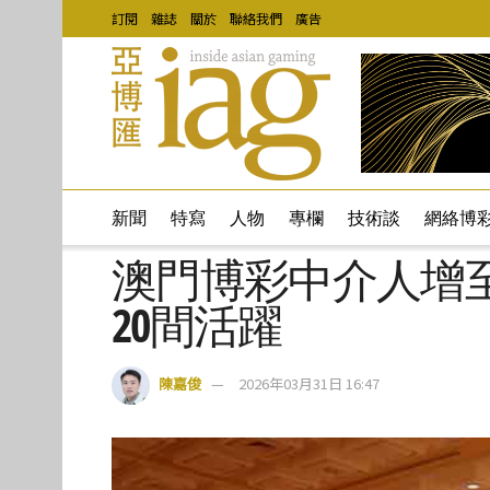
訂閱
雜誌
關於
聯絡我們
廣告
新聞
特寫
人物
專欄
技術談
網絡博
澳門博彩中介人增至
20間活躍
陳嘉俊
2026年03月31日 16:47