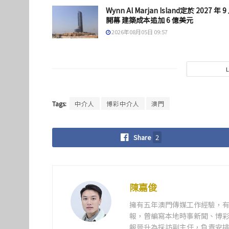
Wynn Al Marjan Island定於 2027 年 9
開幕 建築成本追加 6 億美元
2026年08月05日 09:57
Tags:
中介人
博彩中介人
澳門
Share
2
陳嘉俊
擁有五年澳門傳媒工作經驗，有
報，曾編寫本地時事新聞、博彩
報晉升為採訪副主任，負責安排