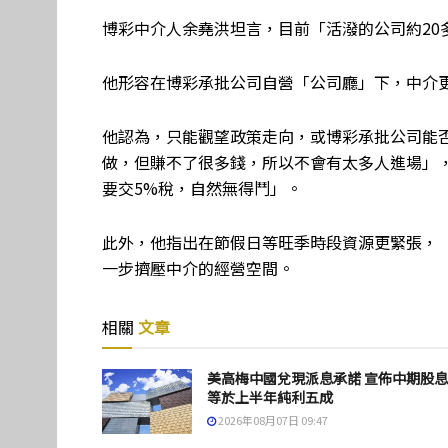
博彩中介人余堯洪坦言，目前「活潑的公司約20
他形容在博彩承批公司自營「公司廳」下，中介
他認為，只能觀望政策走向，或博彩承批公司能
做，但賺不了很多錢，所以不會有太多人進場」
要交5%稅，自然無得鬥」。
此外，他指出在節假日等旺季時段資源更緊張，
一步擠壓中介的經營空間。
相關
文章
美高梅中國兌現派息承諾 宣佈中期股
等於上半年純利五成
2026年08月07日 09:47