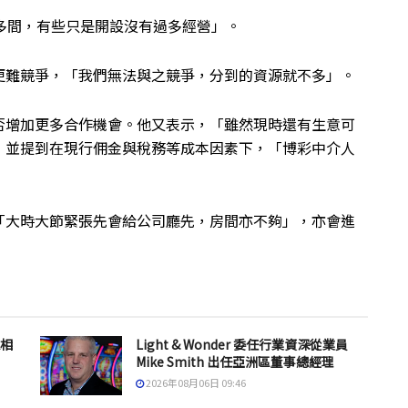
多間，有些只是開設沒有過多經營」。
更難競爭，「我們無法與之競爭，分到的資源就不多」。
否增加更多合作機會。他又表示，「雖然現時還有生意可
，並提到在現行佣金與稅務等成本因素下，「博彩中介人
「大時大節緊張先會給公司廳先，房間亦不夠」，亦會進
息相
Light & Wonder 委任行業資深從業員
Mike Smith 出任亞洲區董事總經理
2026年08月06日 09:46