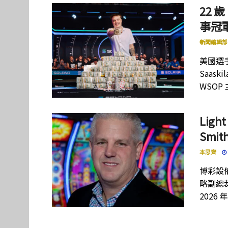
22 歲
事冠軍
新聞編輯部
美國選手
Saas
WSOP
Lig
Smi
本思齊
博彩設備
略副總裁
2026 