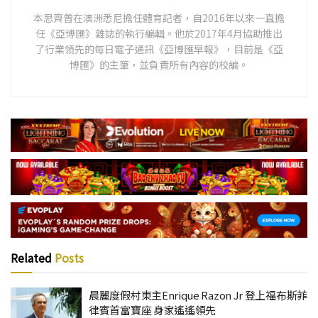
本思齊曾在澳洲悉尼擔任體育記者，自2016年以來一直擔
任《亞博匯》雜誌的執行編輯。他於2017年4月協助推出
了行業領先的每日電子通訊《亞博匯早報》，目前是《亞
博匯》的主筆，並負責所有內容的校編。
Related
Posts
晨麗度假村東主Enrique Razon Jr 登上福布斯菲
律賓首富寶座 身家遙遙領先