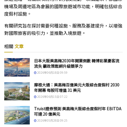
機場及周邊地區為會展的國際旅遊城市功能，明確包括綜合
度假村設施。
有關研究旨在探討需要何種設施、服務及基建提升，以增強
對國際旅客的吸引力，並推動入境旅遊。
相關
文章
日本大阪美高梅2030年開業倒數 韓博彩業憂客流
流失 籲政策鬆綁升級競爭力
2026年06月18日 09:59
摩根大通：美高梅百億美元大阪綜合度假村 2030
年開幕 每股可增值 31 美元
2026年06月15日 07:22
Truist證券預測 美高梅大阪綜合度假村年 EBITDA
可達 20 億美元
2026年05月28日 09:25