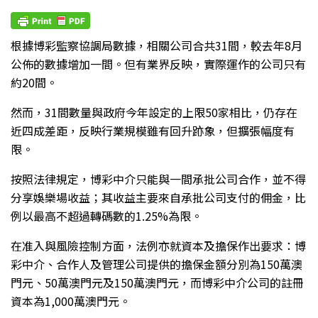
根據博彩監察協調局數據，相關公司合共31間，較去年8月
公佈的數據增加一間。但有業界反映，實際運作的公司只有
約20間。
然而，31間數量與政府今年設定的上限50家相比，仍存在
近四成差距，反映行業規模雖有回升跡象，但擴張幅度有
限。
按照法律規定，博彩中介只能與一間承批公司合作，並不得
分享娛樂場收益；其收益主要來自承批公司支付的佣金，比
例以最高不超過轉碼數的1.25%為限。
在准入與風險控制方面，法例亦就資本及擔保作出要求：博
彩中介、合作人及管理公司提供的擔保金額分別為150萬澳
門元、50萬澳門元及150萬澳門元，而博彩中介公司的註冊
資本為1,000萬澳門元。