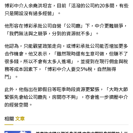
博彩中介人余堯洪坦言，目前「活潑的公司約20多間，有些
只是開設沒有過多經營」。
他形容在博彩承批公司自營「公司廳」下，中介更難競爭，
「我們無法與之競爭，分到的資源就不多」。
他認為，只能觀望政策走向，或博彩承批公司能否增加更多
合作機會。他又表示，「雖然現時還有生意可做，但賺不了
很多錢，所以不會有太多人進場」，並提到在現行佣金與稅
務等成本因素下，「博彩中介人要交5%稅，自然無得
鬥」。
此外，他指出在節假日等旺季時段資源更緊張，「大時大節
緊張先會給公司廳先，房間亦不夠」，亦會進一步擠壓中介
的經營空間。
相關
文章