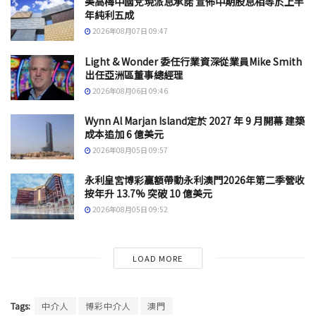
美高梅中國兌現派息承諾 宣佈中期股息相等於上半
年純利五成
2026年08月07日 09:47
Light & Wonder 委任行業資深從業員Mike Smith
出任亞洲區董事總經理
2026年08月06日 09:46
Wynn Al Marjan Island定於 2027 年 9 月開幕 建築
成本追加 6 億美元
2026年08月05日 09:57
永利皇宮博彩贏額帶動永利澳門2026年第二季營收
按年升 13.7% 突破 10 億美元
2026年08月05日 09:52
LOAD MORE
Tags:
中介人
博彩中介人
澳門