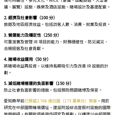
境可持續性、多元文化、MICE（會議、獎勵旅遊、大型會
議、展覽）設施、娛樂及酒店設施、賭場設計及基建配套。
2. 經濟及社會影響（
100
分）
旅遊及地區經濟效益，包括訪客人數、消費、就業及投資。
3. 營運能力及穩定性（
250
分）
可靠落實及管理 IR 項目的能力、財務穩健性、防災減災、
合規經營及社會貢獻。
4. 賭場收益運用（
50
分）
將賭場收益再投資，以維持長期吸引力及改善 IR 設施的計
劃。
5. 減低賭場營運的負面影響（
150
分）
防止社會負面影響的措施，包括預防問題賭博及保安。
愛知縣早前
已預留2.766 億日圓（175 萬美元）預算
，用於
研究在中部國際機場選址，建設附設綜合度假村設施的國際
旅遊樞紐。有關款項將用作研究及規劃，以構建以中部國際