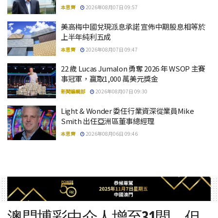
本思齊
2026年08月07日 09:57
美高梅中國兌現派息承諾 宣佈中期股息相等於
上半年純利五成
本思齊
2026年08月07日 09:47
22 歲 Lucas Jumalon 勇奪 2026 年 WSOP 主賽
事冠軍，贏取1,000 萬美元獎金
新聞編輯部
2026年08月07日 09:30
Light & Wonder 委任行業資深從業員Mike
Smith 出任亞洲區董事總經理
本思齊
2026年08月06日 09:46
澳門博彩中介人增至31間，但