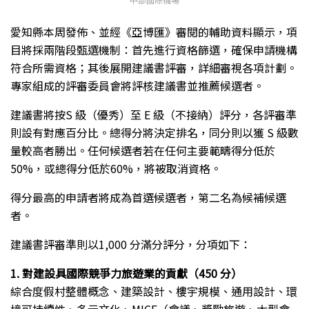
愛知縣本周發佈、並經《亞博匯》審閱的輔助資料顯示，項
目將採兩階段甄選機制：首先進行資格篩選，確保申請機構
符合所需資格；其後展開建議書評審，詳細審視各項計劃。
專家組成的評審委員會將評核建議書並推薦候選者。
建議書將按S 級（優秀）至 E 級（不接納）評分，各評審準
則設有對應百分比。總得分將決定排名，同分則以獲 S 級數
量較高者勝出。任何候選者若在任何主要範疇得分低於
50%，或總得分低於60%，將被取消資格。
得分最高的申請者將成為首選候選者，第二名為候補候選
者。
建議書評審準則以1,000 分滿分評分，分項如下：
1. 對建設具國際競爭力旅遊業的貢獻（
450
分）
綜合度假村整體概念、建築設計、樓宇規模、通用設計、環