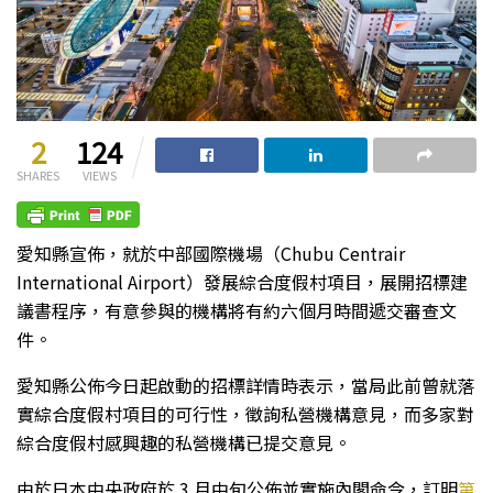
2
124
SHARES
VIEWS
愛知縣宣佈，就於中部國際機場（Chubu Centrair
International Airport）發展綜合度假村項目，展開招標建
議書程序，有意參與的機構將有約六個月時間遞交審查文
件。
愛知縣公佈今日起啟動的招標詳情時表示，當局此前曾就落
實綜合度假村項目的可行性，徵詢私營機構意見，而多家對
綜合度假村感興趣的私營機構已提交意見。
由於日本中央政府於 3 月中旬公佈並實施內閣命令，訂明
第