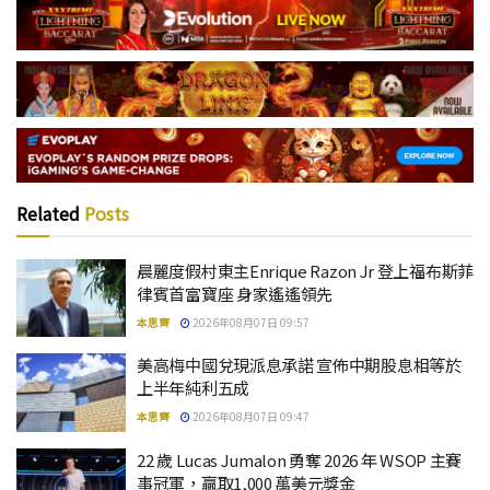
Related
Posts
晨麗度假村東主Enrique Razon Jr 登上福布斯菲
律賓首富寶座 身家遙遙領先
本思齊
2026年08月07日 09:57
美高梅中國兌現派息承諾 宣佈中期股息相等於
上半年純利五成
本思齊
2026年08月07日 09:47
22 歲 Lucas Jumalon 勇奪 2026 年 WSOP 主賽
事冠軍，贏取1,000 萬美元獎金