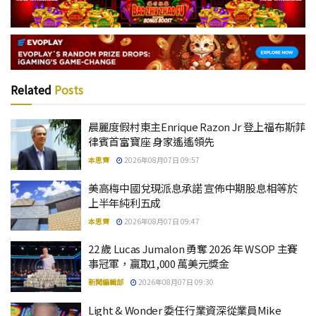
Related
Posts
晨麗度假村東主Enrique Razon Jr 登上福布斯菲
律賓首富寶座 身家遙遙領先
本思齊
2026年08月07日 09:57
美高梅中國兌現派息承諾 宣佈中期股息相等於
上半年純利五成
本思齊
2026年08月07日 09:47
22 歲 Lucas Jumalon 勇奪 2026 年 WSOP 主賽
事冠軍，贏取1,000 萬美元獎金
新聞編輯部
2026年08月07日 09:30
Light & Wonder 委任行業資深從業員Mike