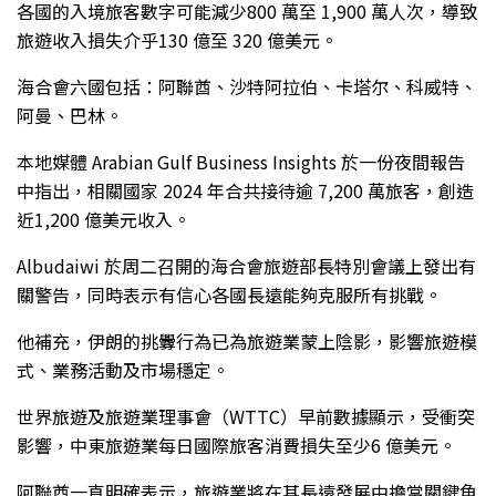
各國的入境旅客數字可能減少800 萬至 1,900 萬人次，導致
旅遊收入損失介乎130 億至 320 億美元。
海合會六國包括：阿聯酋、沙特阿拉伯、卡塔尔、科威特、
阿曼、巴林。
本地媒體 Arabian Gulf Business Insights 於一份夜間報告
中指出，相關國家 2024 年合共接待逾 7,200 萬旅客，創造
近1,200 億美元收入。
Albudaiwi 於周二召開的海合會旅遊部長特別會議上發出有
關警告，同時表示有信心各國長遠能夠克服所有挑戰。
他補充，伊朗的挑釁行為已為旅遊業蒙上陰影，影響旅遊模
式、業務活動及市場穩定。
世界旅遊及旅遊業理事會（WTTC）早前數據顯示，受衝突
影響，中東旅遊業每日國際旅客消費損失至少6 億美元。
阿聯酋一直明確表示，旅遊業將在其長遠發展中擔當關鍵角