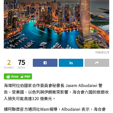
阿聯酋杜拜
2
75
SHARES
VIEWS
海灣阿拉伯國家合作委員會秘書長 Jasem Albudaiwi 警
告，受美國、以色列與伊朗衝突影響，海合會六國的旅遊收
入損失可能高達320 億美元。
據阿聯酋官方通訊社Wam報導，Albudaiwi 表示，海合會