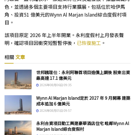
色，並透過多個主要項目支持行業擴展，包括位於哈伊馬
角、投資51 億美元的Wynn Al Marjan Island綜合度假村項
目。
該項目原定 2026 年上半年開業。永利度假村上月發表聲
明，確認項目因衝突短暫暫停後，
已恢復施工
。
相關
文章
世邦魏理仕：永利阿聯酋項目造價上調後 股東出資
最高達 17.1 億美元
2026年08月06日 09:35
Wynn Al Marjan Island定於 2027 年 9 月開幕 建築
成本追加 6 億美元
2026年08月05日 09:57
永利合資項目動工興建豪華酒店住宅 毗鄰Wynn Al
Marjan Island綜合度假村