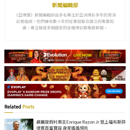
新聞編輯部
《亞博匯》新聞編輯部由多名專注於亞洲博彩多年的資深
記者組成。他們擁有數十年的從業經驗及廣泛的專業知
識，專注報道多個國家的各種博彩類專題新聞。
Related
Posts
晨麗度假村東主Enrique Razon Jr 登上福布斯菲
律賓首富寶座 身家遙遙領先