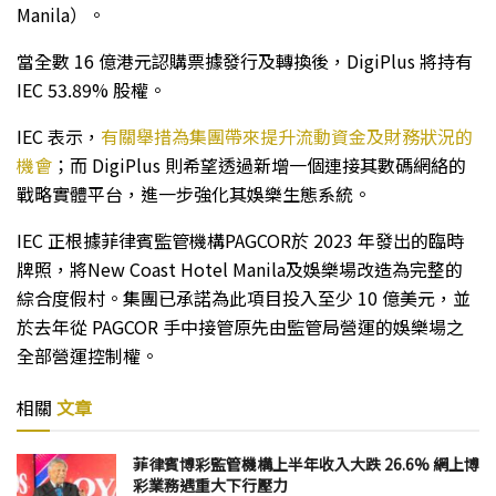
Manila）。
當全數 16 億港元認購票據發行及轉換後，DigiPlus 將持有
IEC 53.89% 股權。
IEC 表示，
有關舉措為集團帶來提升流動資金及財務狀況的
機會
；而 DigiPlus 則希望透過新增一個連接其數碼網絡的
戰略實體平台，進一步強化其娛樂生態系統。
IEC 正根據菲律賓監管機構PAGCOR於 2023 年發出的臨時
牌照，將New Coast Hotel Manila及娛樂場改造為完整的
綜合度假村。集團已承諾為此項目投入至少 10 億美元，並
於去年從 PAGCOR 手中接管原先由監管局營運的娛樂場之
全部營運控制權。
相關
文章
菲律賓博彩監管機構上半年收入大跌 26.6% 網上博
彩業務遇重大下行壓力