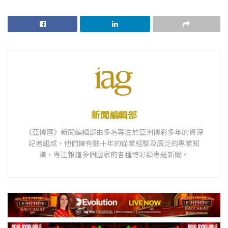
新聞編輯部
《亞博匯》新聞編輯部由多名專注於亞洲博彩多年的資深
記者組成。他們擁有數十年的從業經驗及廣泛的專業知
識，專注報道多個國家的各種博彩類專題新聞。