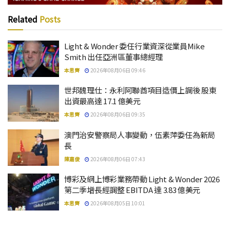
Related
Posts
Light & Wonder 委任行業資深從業員Mike
Smith 出任亞洲區董事總經理
本思齊
2026年08月06日 09:46
世邦魏理仕：永利阿聯酋項目造價上調後 股東
出資最高達 17.1 億美元
本思齊
2026年08月06日 09:35
澳門治安警察局人事變動，伍素萍委任為新局
長
陳嘉俊
2026年08月06日 07:43
博彩及網上博彩業務帶動 Light & Wonder 2026
第二季增長經調整 EBITDA 達 3.83 億美元
本思齊
2026年08月05日 10:01