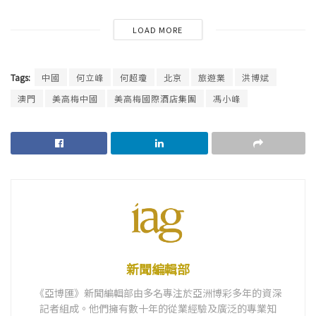
LOAD MORE
Tags:
中國
何立峰
何超瓊
北京
旅遊業
洪博斌
澳門
美高梅中國
美高梅國際酒店集團
馮小峰
新聞編輯部
《亞博匯》新聞編輯部由多名專注於亞洲博彩多年的資深
記者組成。他們擁有數十年的從業經驗及廣泛的專業知