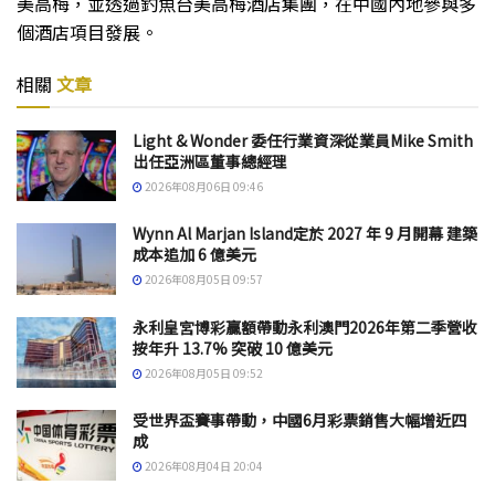
美高梅，並透過釣魚台美高梅酒店集團，在中國內地參與多
個酒店項目發展。
相關
文章
Light & Wonder 委任行業資深從業員Mike Smith
出任亞洲區董事總經理
2026年08月06日 09:46
Wynn Al Marjan Island定於 2027 年 9 月開幕 建築
成本追加 6 億美元
2026年08月05日 09:57
永利皇宮博彩贏額帶動永利澳門2026年第二季營收
按年升 13.7% 突破 10 億美元
2026年08月05日 09:52
受世界盃賽事帶動，中國6月彩票銷售大幅增近四
成
2026年08月04日 20:04