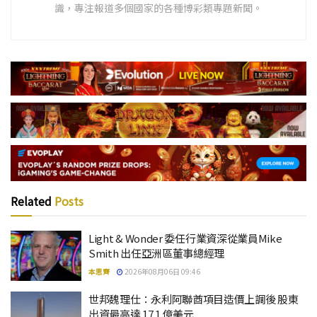
識，專注報道多個國家的各種博彩類專題新聞。
Related
Posts
Light & Wonder 委任行業資深從業員Mike
Smith 出任亞洲區董事總經理
本思齊
2026年08月06日 09:46
世邦魏理仕：永利阿聯酋項目造價上調後 股東
出資最高達 17.1 億美元