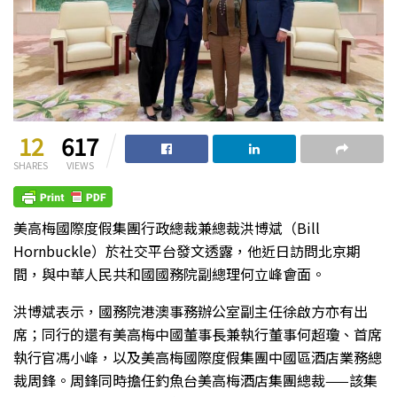
12
617
SHARES
VIEWS
美高梅國際度假集團行政總裁兼總裁洪博斌（Bill
Hornbuckle）於社交平台發文透露，他近日訪問北京期
間，與中華人民共和國國務院副總理何立峰會面。
洪博斌表示，國務院港澳事務辦公室副主任徐啟方亦有出
席；同行的還有美高梅中國董事長兼執行董事何超瓊、首席
執行官馮小峰，以及美高梅國際度假集團中國區酒店業務總
裁周鋒。周鋒同時擔任釣魚台美高梅酒店集團總裁——該集