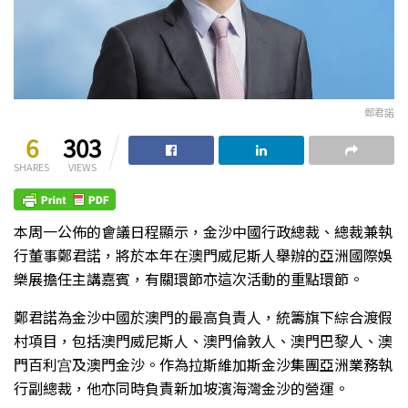
鄭君諾
6
303
SHARES
VIEWS
本周一公佈的會議日程顯示，金沙中國行政總裁、總裁兼執
行董事鄭君諾，將於本年在澳門威尼斯人舉辦的亞洲國際娛
樂展擔任主講嘉賓，有關環節亦這次活動的重點環節。
鄭君諾為金沙中國於澳門的最高負責人，統籌旗下綜合渡假
村項目，包括澳門威尼斯人、澳門倫敦人、澳門巴黎人、澳
門百利宫及澳門金沙。作為拉斯維加斯金沙集團亞洲業務執
行副總裁，他亦同時負責新加坡濱海灣金沙的營運。