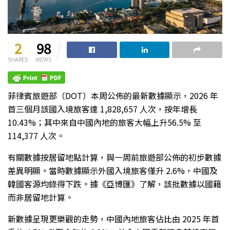
2
98
SHARES
VIEWS
菲律賓旅遊部（DOT）本周公佈的最新數據顯示，2026 年
首三個月該國入境旅客達 1,828,657 人次，按年增長
10.43%；其中來自中國內地的旅客大幅上升56.5% 至
114,377 人次。
有關數據按居留地點計算，與一周前旅遊部公佈的初步數據
差異明顯。當時數據顯示外國入境旅客僅升 2.6%，中國及
韓國客源均錄得下跌。據《亞博匯》了解，該批數據以國籍
而非居留地計算。
新數據呈現更樂觀的走勢，中國內地旅客佔比由 2025 年首