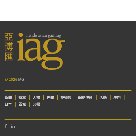
© 2026
IAG
新聞
特寫
人物
專欄
技術談
網絡博彩
活動
澳門
日本
區域
50强