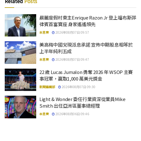
Related
Posts
晨麗度假村東主Enrique Razon Jr 登上福布斯菲
律賓首富寶座 身家遙遙領先
本思齊
2026年08月07日 09:57
美高梅中國兌現派息承諾 宣佈中期股息相等於
上半年純利五成
本思齊
2026年08月07日 09:47
22 歲 Lucas Jumalon 勇奪 2026 年 WSOP 主賽
事冠軍，贏取1,000 萬美元獎金
新聞編輯部
2026年08月07日 09:30
Light & Wonder 委任行業資深從業員Mike
Smith 出任亞洲區董事總經理
本思齊
2026年08月06日 09:46