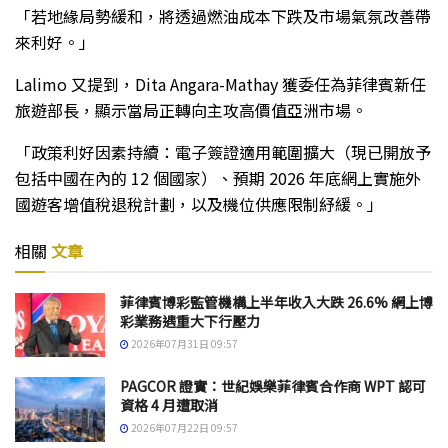
「若地緣局勢緩和，將透過燃油成本下跌及市場氣氛改善帶
來利好。」
Lalimo 又提到，Dita Angara-Mathay 獲委任為菲律賓新任
旅遊部長，顯示當局正轉向主攻高價值亞洲市場。
「政策利好因素持續：電子簽證適用範圍擴大（現已開放予
包括中國在內的 12 個國家）、預期 2026 年底網上實施外
國遊客增值稅退稅計劃，以及機位供應限制紓緩。」
相關
文章
菲律賓博彩監管機構上半年收入大跌 26.6% 網上博
彩業務遇重大下行壓力
2026年07月31日 09:57
PAGCOR 證實：世紀娛樂菲律賓合作商 WPT 認可
資格 4 月遭取消
2026年07月22日 09:57