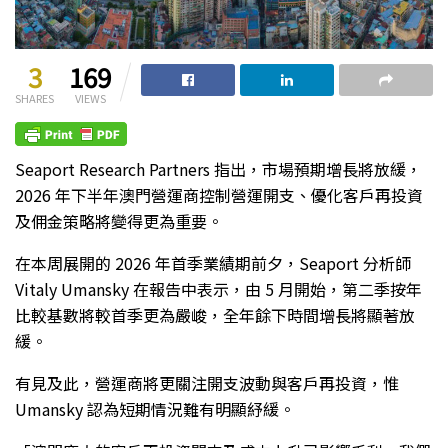
3
169
SHARES
VIEWS
Seaport Research Partners 指出，市場預期增長將放緩，
2026 年下半年澳門營運商控制營運開支、優化客戶再投資
及佣金策略將變得更為重要。
在本周展開的 2026 年首季業績期前夕，Seaport 分析師
Vitaly Umansky 在報告中表示，由 5 月開始，第二季按年
比較基數將較首季更為嚴峻，全年餘下時間增長將顯著放
緩。
有見及此，營運商將更關注開支波動與客戶再投資，惟
Umansky 認為短期情況難有明顯紓緩。