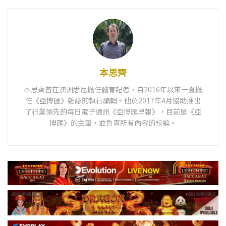
本思齊
本思齊曾在澳洲悉尼擔任體育記者，自2016年以來一直擔
任《亞博匯》雜誌的執行編輯。他於2017年4月協助推出
了行業領先的每日電子通訊《亞博匯早報》，目前是《亞
博匯》的主筆，並負責所有內容的校編。