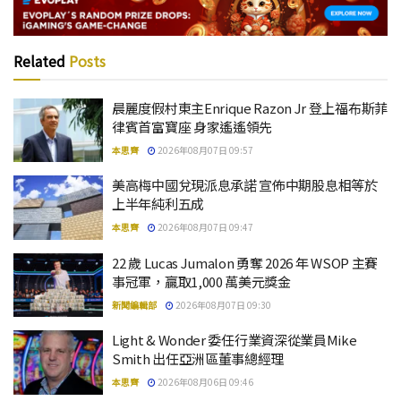
Related
Posts
晨麗度假村東主Enrique Razon Jr 登上福布斯菲
律賓首富寶座 身家遙遙領先
本思齊
2026年08月07日 09:57
美高梅中國兌現派息承諾 宣佈中期股息相等於
上半年純利五成
本思齊
2026年08月07日 09:47
22 歲 Lucas Jumalon 勇奪 2026 年 WSOP 主賽
事冠軍，贏取1,000 萬美元獎金
新聞編輯部
2026年08月07日 09:30
Light & Wonder 委任行業資深從業員Mike
Smith 出任亞洲區董事總經理
本思齊
2026年08月06日 09:46