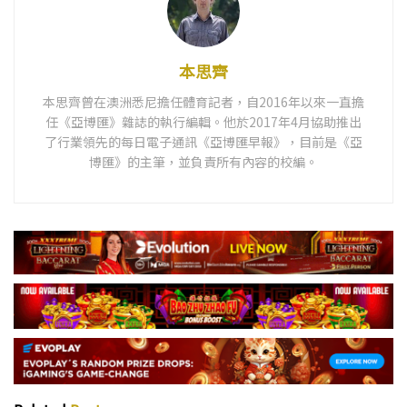
本思齊
本思齊曾在澳洲悉尼擔任體育記者，自2016年以來一直擔
任《亞博匯》雜誌的執行編輯。他於2017年4月協助推出
了行業領先的每日電子通訊《亞博匯早報》，目前是《亞
博匯》的主筆，並負責所有內容的校編。