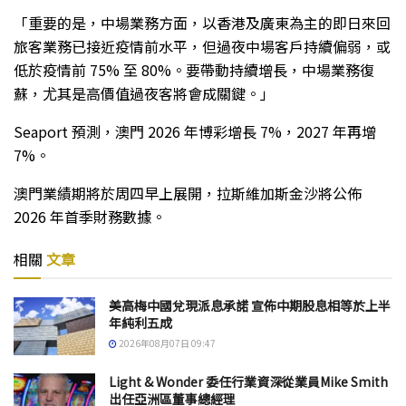
「重要的是，中場業務方面，以香港及廣東為主的即日來回
旅客業務已接近疫情前水平，但過夜中場客戶持續偏弱，或
低於疫情前 75% 至 80%。要帶動持續增長，中場業務復
蘇，尤其是高價值過夜客將會成關鍵。」
Seaport 預測，澳門 2026 年博彩增長 7%，2027 年再增
7%。
澳門業績期將於周四早上展開，拉斯維加斯金沙將公佈
2026 年首季財務數據。
相關
文章
美高梅中國兌現派息承諾 宣佈中期股息相等於上半
年純利五成
2026年08月07日 09:47
Light & Wonder 委任行業資深從業員Mike Smith
出任亞洲區董事總經理