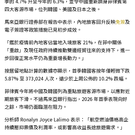
季的 4.7% 升至今年的 6.3%，並令中國重新躋身菲律賓第
四大客源市場，位列韓國、美國及日本之後。
馬來亞銀行證券部在報告中表示，內地旅客回升反映
免簽
及
電子簽證等政策措施已見初步成效。
「鑑於疫情前內地客佔當地入境旅客 21%，在菲中關係
「重啟」及現任政府持續推動雙邊經貿往來的支持下，進一
步回復正常水平仍為重要增長動力。」
按居留地點計算的數據亦顯示，首季韓國客按年僅輕微下跌
5.87% 至 373,024 人次，遠少於上周公佈的 10.2% 跌幅。
菲律賓今年將中國及韓國列為重點旅遊客源市場，以應對近
期旅客下滑。不過馬來亞銀行指出，2026 年首季表現向好
之餘，市場仍面臨潛在阻力。
分析師 Ronalyn Joyce Lalimo 表示：「航空燃油價格高企
持續壓抑票價及利潤率，或影響高收益長途旅遊需求。」