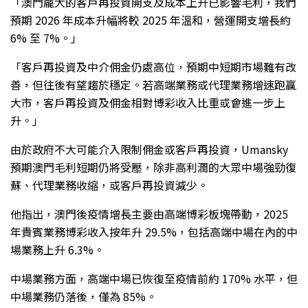
「澳門龐大的客戶再投資開支及成本上升已影響毛利，我們
預期 2026 年成本升幅將較 2025 年溫和，營運開支增長約
6% 至 7%。」
「客戶再投資及中介佣金仍處高位，預期中短期市場難有改
善，但往後有望趨於穩定。若高端業務或代理業務增速跑贏
大市，客戶再投資及佣金相對博彩收入比重或會進一步上
升。」
由於政府不大可能介入限制佣金或客戶再投資，Umansky
預期澳門毛利短期仍將受壓，除非高利潤的大眾中場強勁復
蘇、代理業務收縮，或客戶再投資減少。
他指出，澳門後疫情增長主要由高端博彩板塊帶動，2025
年貴賓業務博彩收入按年升 29.5%，包括高端中場在內的中
場業務上升 6.3%。
中場業務方面，高端中場已恢復至疫情前約 170% 水平，但
中場業務仍落後，僅為 85%。