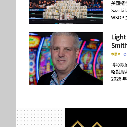
美國選手
Saas
WSOP
Lig
Smi
本思齊
博彩設備
略副總裁
2026 