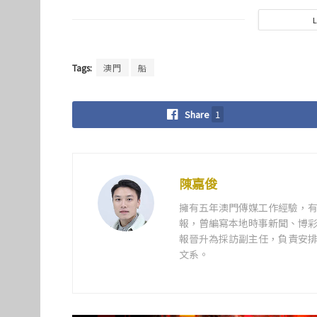
Tags:
澳門
船
Share
1
陳嘉俊
擁有五年澳門傳媒工作經驗，有
報，曾編寫本地時事新聞、博彩
報晉升為採訪副主任，負責安排
文系。