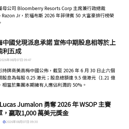
公司 Bloomberry Resorts Corp 主席兼行政總裁
ue Razon Jr，於福布斯 2026 年菲律賓 50 大富豪排行榜榮
。
梅中國兌現派息承諾 宣佈中期股息相等於上
純利五成
2026年08月07日 09:47
持牌商美高梅中國公佈，截至 2026 年 6 月 30 日止六個
股息為每股 0.25 港元；股息總額達 9.5 億港元（1.21 億
，相當於集團本期擁有人應佔利潤的 50%。
 Lucas Jumalon 勇奪 2026 年 WSOP 主賽
，贏取1,000 萬美元獎金
2026年08月07日 09:30