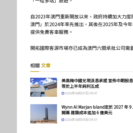
「一程多站」旅遊。
自2023年澳門重新開放以來，政府持續加大力
澳門」於2024年率先推出，其後在2025年及
提供免費客車服務。
開拓國際客源市場亦已成為澳門六間承批公司需
相關
文章
美高梅中國兌現派息承諾 宣佈中期股
等於上半年純利五成
2026年08月07日 09:47
Wynn Al Marjan Island定於 2027 年 9
開幕 建築成本追加 6 億美元
2026年08月05日 09:57