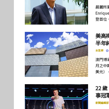
晨麗所屬母
Enriq
登首位
美高
半年
本思齊
澳門博彩
月之中期
美元）
22 歲
事冠軍
新聞編輯部