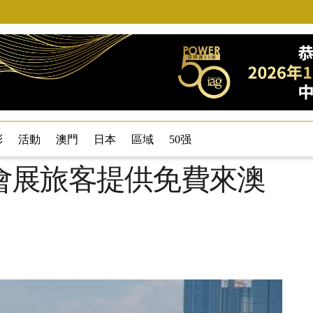
彩
活動
澳門
日本
區域
50强
會展旅客提供免費來澳