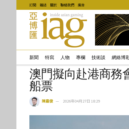
訂閱
雜誌
關於
聯絡我們
廣告
新聞
特寫
人物
專欄
技術談
網絡博
澳門擬向赴港商務
船票
陳嘉俊
2026年04月27日 18:29