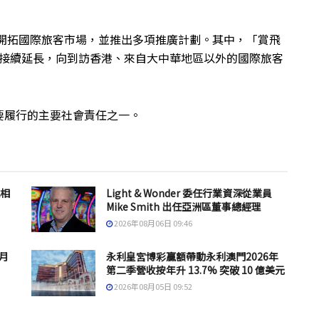
度開拓國際旅客市場，並推出多項推廣計劃。其中，「賞飛
今年接續延長，向到訪香港、來自大中華地區以外的國際旅客
要履行的主要社會責任之一。
息相
Light & Wonder 委任行業資深從業員
Mike Smith 出任亞洲區董事總經理
2026年08月06日 09:46
 月
永利皇宮博彩贏額帶動永利澳門2026年
第二季營收按年升 13.7% 突破 10 億美元
2026年08月05日 09:52