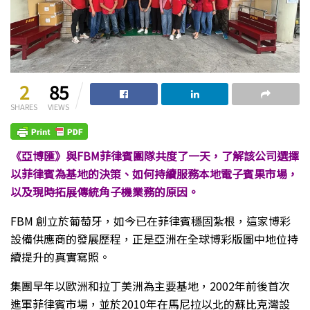
2
85
SHARES
VIEWS
《亞博匯》與FBM菲律賓團隊共度了一天，了解該公司選擇
以菲律賓為基地的決策、如何持續服務本地電子賓果市場，
以及現時拓展傳統角子機業務的原因。
FBM 創立於葡萄牙，如今已在菲律賓穩固紮根，這家博彩
設備供應商的發展歷程，正是亞洲在全球博彩版圖中地位持
續提升的真實寫照。
集團早年以歐洲和拉丁美洲為主要基地，2002年前後首次
進軍菲律賓市場，並於2010年在馬尼拉以北的蘇比克灣設