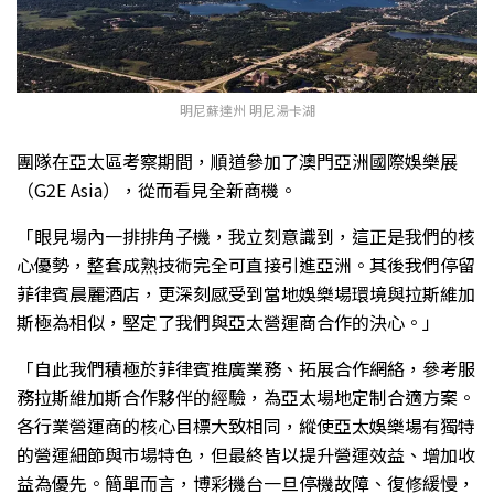
明尼蘇達州 明尼湯卡湖
團隊在亞太區考察期間，順道參加了澳門亞洲國際娛樂展
（G2E Asia），從而看見全新商機。
「眼見場內一排排角子機，我立刻意識到，這正是我們的核
心優勢，整套成熟技術完全可直接引進亞洲。其後我們停留
菲律賓晨麗酒店，更深刻感受到當地娛樂場環境與拉斯維加
斯極為相似，堅定了我們與亞太營運商合作的決心。」
「自此我們積極於菲律賓推廣業務、拓展合作網絡，參考服
務拉斯維加斯合作夥伴的經驗，為亞太場地定制合適方案。
各行業營運商的核心目標大致相同，縱使亞太娛樂場有獨特
的營運細節與市場特色，但最終皆以提升營運效益、增加收
益為優先。簡單而言，博彩機台一旦停機故障、復修緩慢，