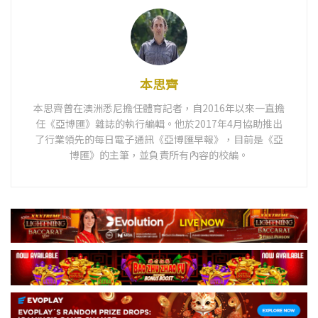
本思齊
本思齊曾在澳洲悉尼擔任體育記者，自2016年以來一直擔
任《亞博匯》雜誌的執行編輯。他於2017年4月協助推出
了行業領先的每日電子通訊《亞博匯早報》，目前是《亞
博匯》的主筆，並負責所有內容的校編。