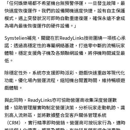
「任何娛樂場都不希望機台無預警停運，一旦發生故障，最
快速度恢復運作。我們的設備開機速度快捷，設有自主保護
模式，遇上突發狀況可即時自動重連復運，確保永遠不會成
為場內最後恢復運作的硬件設備。」
Synstelien補充，關鍵在於ReadyLinks技術圍繞一項核心承
諾：透過高穩定性的專屬網絡基建，打造零中斷的流暢玩家
體驗，穩定支援角子機及各類聯網設備，將停機時間減至最
低。
除穩定性外，系統亦支援即時派彩、遊戲快速重啟等現代化
功能，優化場內營運流程，縮短機台閒置時間，維持暢順遊
戲體驗。
與此同時，ReadyLinks亦可協助營運商收集深度營運數
據，協助管理層實時制定營運決策，分析玩家走動軌跡、識
別高人流熱區，並將數據整合至客戶關係管理系統
（CRM），實行精準即時營銷。營運商可按玩家行為，適時