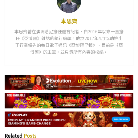
本思齊
本思齊曾在澳洲悉尼擔任體育記者，自2016年以來一直擔
任《亞博匯》雜誌的執行編輯。他於2017年4月協助推出
了行業領先的每日電子通訊《亞博匯早報》，目前是《亞
博匯》的主筆，並負責所有內容的校編。
Related
Posts