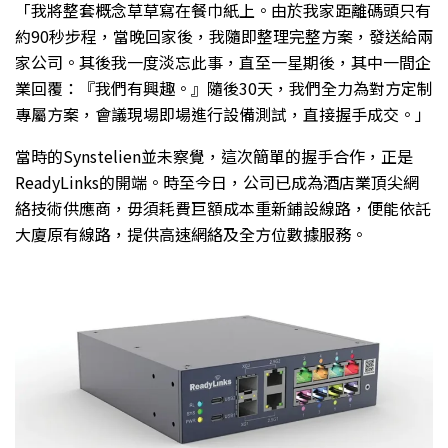
「我將整套概念草草寫在餐巾紙上。由於我家距離碼頭只有
約90秒步程，當晚回家後，我隨即整理完整方案，發送給兩
家公司。其後我一度淡忘此事，直至一星期後，其中一間企
業回覆：『我們有興趣。』隨後30天，我們全力為對方定制
專屬方案，會議現場即場進行設備測試，直接握手成交。」
當時的Synstelien並未察覺，這次簡單的握手合作，正是
ReadyLinks的開端。時至今日，公司已成為酒店業頂尖網
絡技術供應商，毋須耗費巨額成本重新鋪設線路，便能依託
大廈原有線路，提供高速網絡及全方位數據服務。