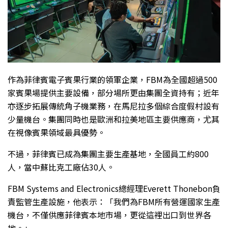
作為菲律賓電子賓果行業的領軍企業，FBM為全國超過500
家賓果場提供主要設備，部分場所更由集團全資持有；近年
亦逐步拓展傳統角子機業務，在馬尼拉多個綜合度假村設有
少量機台。集團同時也是歐洲和拉美地區主要供應商，尤其
在視像賓果領域最具優勢。
不過，菲律賓已成為集團主要生產基地，全國員工約800
人，當中蘇比克工廠佔30人。
FBM Systems and Electronics總經理Everett Thonebon負
責監管生產設施，他表示：「我們為FBM所有營運國家生產
機台，不僅供應菲律賓本地市場，更從這裡出口到世界各
地。」