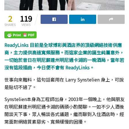
2
119
SHARES
VIEWS
ReadyLinks 目前是全球博彩與酒店界的頂級網絡技術供應
商，主力提供高速寬頻服務。而這家企業的誕生純屬意外，
一切始於昔日在明尼蘇達州明尼通卡湖的一晚酒局，當年若
沒有這段插曲，今日便不會有 ReadyLinks。
世事向來難料，這句話套用在 Larry Synstelien 身上，可說
是貼切不過了。
Synstelien本身為工程師出身，2003年一個晚上，他與朋友
在明尼蘇達州明尼通卡湖的碼頭小酌閒聊。一如不少人酒後
閒談天下事，眾人暢談各式議題，繼而聊到入住酒店時，經
常面對網絡質素惡劣、寬頻緩慢的困擾。