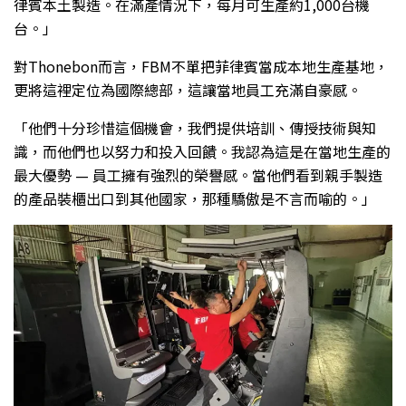
律賓本土製造。在滿產情況下，每月可生產約1,000台機
台。」
對Thonebon而言，FBM不單把菲律賓當成本地生產基地，
更將這裡定位為國際總部，這讓當地員工充滿自豪感。
「他們十分珍惜這個機會，我們提供培訓、傳授技術與知
識，而他們也以努力和投入回饋。我認為這是在當地生產的
最大優勢 — 員工擁有強烈的榮譽感。當他們看到親手製造
的產品裝櫃出口到其他國家，那種驕傲是不言而喻的。」