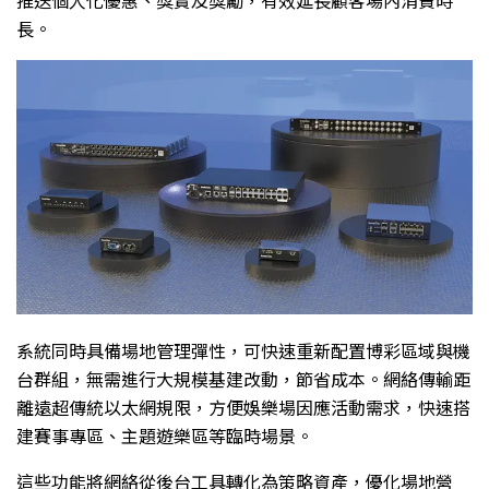
推送個人化優惠、獎賞及獎勵，有效延長顧客場內消費時
長。
系統同時具備場地管理彈性，可快速重新配置博彩區域與機
台群組，無需進行大規模基建改動，節省成本。網絡傳輸距
離遠超傳統以太網規限，方便娛樂場因應活動需求，快速搭
建賽事專區、主題遊樂區等臨時場景。
這些功能將網絡從後台工具轉化為策略資產，優化場地營