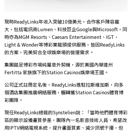
現時ReadyLinks年收入突破10億美元，合作客戶陣容龐
大，包括電訊商Lumen、科技巨企Google與Microsoft，同
時亦為MGM Resorts、Caesars Entertainment、IGT、
Light & Wonder等博彩業龍頭提供服務，皆因ReadyLinks
的方案，完美契合全球娛樂場的營運需求。
集團踏足博彩市場純屬意外契機，源於美國內華達州
Fertitta 家族旗下的Station Casinos娛樂場王國。
公司正式註冊定名後，ReadyLinks進駐拉斯維加斯，向多
個酒店集團推廣網絡服務，輾轉獲Station Casinos體育博
彩團隊。
現任ReadyLinks總裁的Synstelien說：「當時他們體育博彩
區的顯示設備畫質參差，團隊內一名影音技術人員，希望改
用IPTV網絡電視系統，提升畫面質素、減少訊號干擾，但