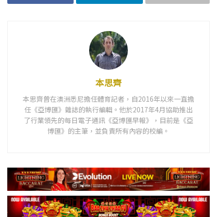
本思齊
本思齊曾在澳洲悉尼擔任體育記者，自2016年以來一直擔
任《亞博匯》雜誌的執行編輯。他於2017年4月協助推出
了行業領先的每日電子通訊《亞博匯早報》，目前是《亞
博匯》的主筆，並負責所有內容的校編。