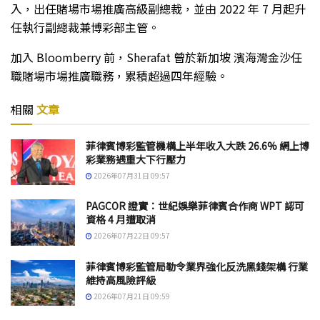
入，出任賭場市場推廣高級副總裁，並由 2022 年 7 月起升
任執行副總裁兼博彩部主管。
加入 Bloomberry 前，Sherafat 曾於新加坡 濱海灣金沙任
職賭場市場推廣職務，累積超過四年經驗。
相關
文章
菲律賓博彩監管機構上半年收入大跌 26.6% 網上博
彩業務遇重大下行壓力
2026年07月31日 09:57
PAGCOR 證實：世紀娛樂菲律賓合作商 WPT 認可
資格 4 月遭取消
2026年07月22日 09:57
菲律賓博彩監管局勒令業界強化反洗黑錢架構 行業
維持高風險評級
2026年07月21日 09:59