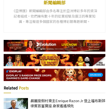
新聞編輯部
《亞博匯》新聞編輯部由多名專注於亞洲博彩多年的資深
記者組成。他們擁有數十年的從業經驗及廣泛的專業知
識，專注報道多個國家的各種博彩類專題新聞。
Related
Posts
晨麗度假村東主Enrique Razon Jr 登上福布斯菲
律賓首富寶座 身家遙遙領先