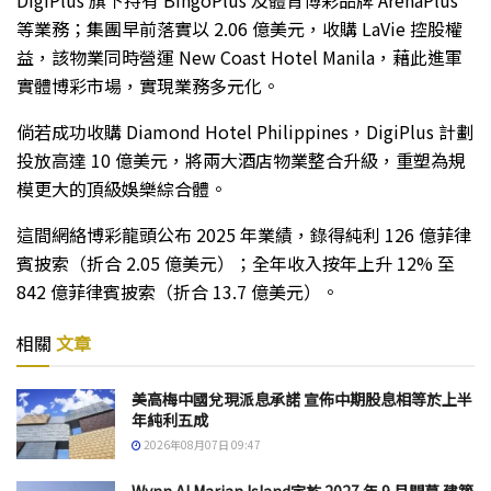
等業務；集團早前落實以 2.06 億美元，收購 LaVie 控股權
益，該物業同時營運 New Coast Hotel Manila，藉此進軍
實體博彩市場，實現業務多元化。
倘若成功收購 Diamond Hotel Philippines，DigiPlus 計劃
投放高達 10 億美元，將兩大酒店物業整合升級，重塑為規
模更大的頂級娛樂綜合體。
這間網絡博彩龍頭公布 2025 年業績，錄得純利 126 億菲律
賓披索（折合 2.05 億美元）；全年收入按年上升 12% 至
842 億菲律賓披索（折合 13.7 億美元）。
相關
文章
美高梅中國兌現派息承諾 宣佈中期股息相等於上半
年純利五成
2026年08月07日 09:47