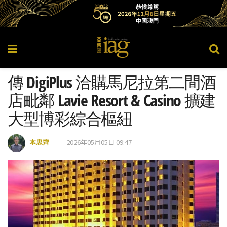
傳 DigiPlus 洽購馬尼拉第二間酒
店毗鄰 Lavie Resort & Casino 擴建
大型博彩綜合樞紐
本思齊
2026年05月05日 09:47