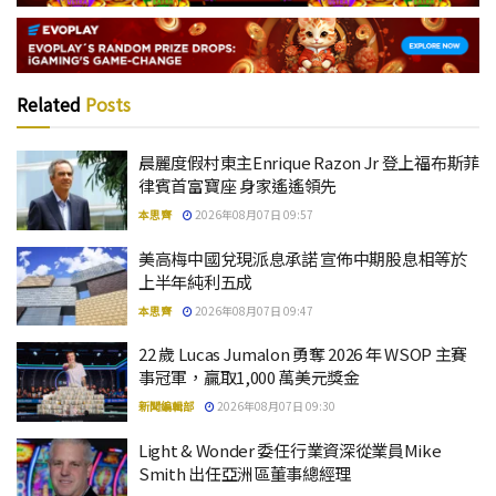
Related
Posts
晨麗度假村東主Enrique Razon Jr 登上福布斯菲
律賓首富寶座 身家遙遙領先
本思齊
2026年08月07日 09:57
美高梅中國兌現派息承諾 宣佈中期股息相等於
上半年純利五成
本思齊
2026年08月07日 09:47
22 歲 Lucas Jumalon 勇奪 2026 年 WSOP 主賽
事冠軍，贏取1,000 萬美元獎金
新聞編輯部
2026年08月07日 09:30
Light & Wonder 委任行業資深從業員Mike
Smith 出任亞洲區董事總經理