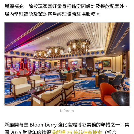
晨麗補充，除按玩家喜好量身打造空間設計及餐飲配套外，
場內常駐韓語及華語客戶經理隨時駐場服務。
K-Room
新廳開幕是 Bloomberry 強化高端博彩業務的舉措之一。集
團 2025 財政年度錄得
淨虧損 26 億菲律賓披索
（折合