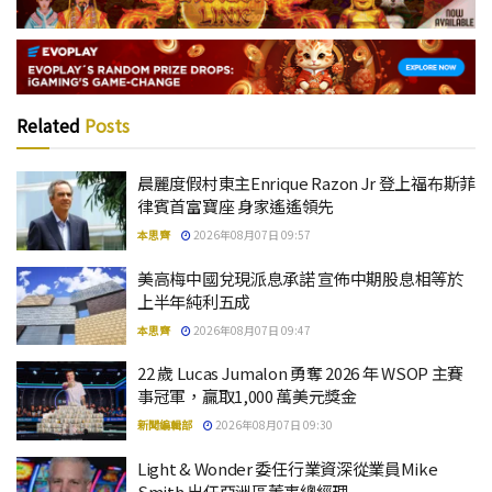
Related
Posts
晨麗度假村東主Enrique Razon Jr 登上福布斯菲
律賓首富寶座 身家遙遙領先
本思齊
2026年08月07日 09:57
美高梅中國兌現派息承諾 宣佈中期股息相等於
上半年純利五成
本思齊
2026年08月07日 09:47
22 歲 Lucas Jumalon 勇奪 2026 年 WSOP 主賽
事冠軍，贏取1,000 萬美元獎金
新聞編輯部
2026年08月07日 09:30
Light & Wonder 委任行業資深從業員Mike
Smith 出任亞洲區董事總經理