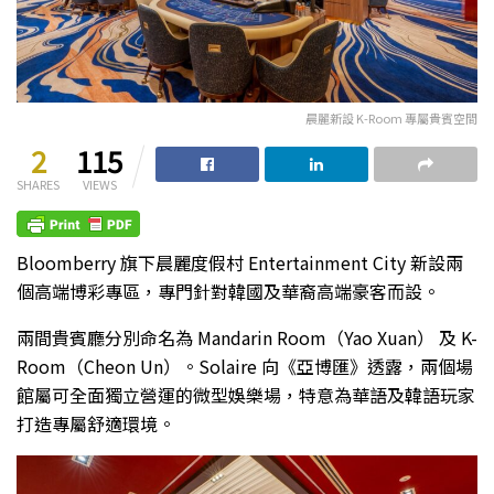
晨麗新設 K-Room 專屬貴賓空間
2
115
SHARES
VIEWS
Bloomberry 旗下晨麗度假村 Entertainment City 新設兩
個高端博彩專區，專門針對韓國及華裔高端豪客而設。
兩間貴賓廳分別命名為 Mandarin Room（Yao Xuan） 及 K-
Room（Cheon Un）。Solaire 向《亞博匯》透露，兩個場
館屬可全面獨立營運的微型娛樂場，特意為華語及韓語玩家
打造專屬舒適環境。