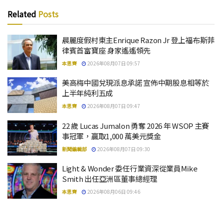
Related
Posts
晨麗度假村東主Enrique Razon Jr 登上福布斯菲
律賓首富寶座 身家遙遙領先
本思齊
2026年08月07日 09:57
美高梅中國兌現派息承諾 宣佈中期股息相等於
上半年純利五成
本思齊
2026年08月07日 09:47
22 歲 Lucas Jumalon 勇奪 2026 年 WSOP 主賽
事冠軍，贏取1,000 萬美元獎金
新聞編輯部
2026年08月07日 09:30
Light & Wonder 委任行業資深從業員Mike
Smith 出任亞洲區董事總經理
本思齊
2026年08月06日 09:46