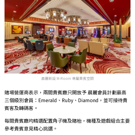
晨麗新設 M-Room 專屬貴賓空間
賭場營運商表示，兩間貴賓廳只開放予 晨麗會員計劃最高
三個級別會員：Emerald、Ruby、Diamond，並可接待貴
賓客及轉碼客。
每間貴賓廳均精選配置角子機及賭枱，機種及遊戲組合主要
參考貴賓意見精心挑選。