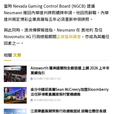
當時 Nevada Gaming Control Board (NGCB) 建議
Neumann 撤回內華達州牌照續牌申請，他因而辭職。內華
達州規定博彩企業高層每五年必須重新申領牌照。
與此同時，澳洲傳媒報道指，Neumann 在 奧地利 及任
Novomatic AG 行政總裁期間
正被當局調查
，亦成為其離任
因素之一。
相關
文章
Ainsworth 獲美國關稅全額退還 上調 2026 上半年
業績指引
2026年07月03日 07:46
金沙中國前高層Sean McCreery加盟Bloomberry
出任菲律賓晨麗度假村營運總裁
2026年06月26日 10:06
江原樂園展開常務行政總裁面試 該職位懸空長達