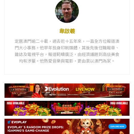
韋啟羲
定居澳門逾二十載，過去近十五年來，一直全方位報道澳
門大小事務。他早年投身印刷媒體，其後先後任職報章、
雜誌及電視平台，報道範疇廣泛，由經濟議題到高级美食
均有涉獵。他熱愛音樂與電影，更由衷以澳門為家。