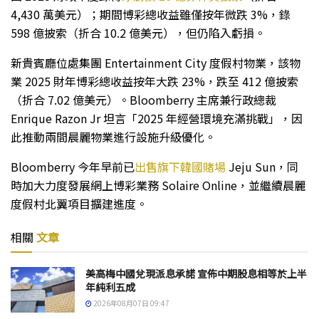
4,430 萬美元）；期間博彩總收益雖僅按年微跌 3%，錄
598 億披索（折合 10.2 億美元），但仍陷入虧損。
新貴賓廳位處集團 Entertainment City 度假村物業，該物
業 2025 財年博彩總收益按年大跌 23%，跌至 412 億披索
（折合 7.02 億美元）。Bloomberry 主席兼行政總裁
Enrique Razon Jr 坦言「2025 年經營環境充滿挑戰」，因
此推動兩間晨麗物業進行設施升級優化。
Bloomberry 今年早前已
出售旗下韓國賭場
Jeju Sun，同
時加大力度發展網上博彩業務 Solaire Online，並繼續晨麗
度假村北翼項目擴建進度。
相關
文章
美高梅中國兌現派息承諾 宣佈中期股息相等於上半
年純利五成
2026年08月07日 09:47