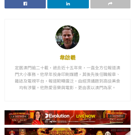
韋啟羲
定居澳門逾二十載，過去近十五年來，一直全方位報道澳
門大小事務。他早年投身印刷媒體，其後先後任職報章、
雜誌及電視平台，報道範疇廣泛，由經濟議題到高级美食
均有涉獵。他熱愛音樂與電影，更由衷以澳門為家。