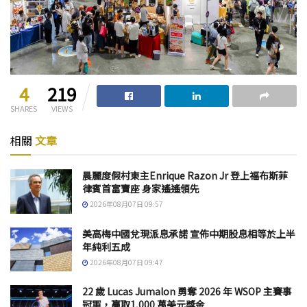
4
219
SHARES
VIEWS
相關
文章
晨麗度假村東主Enrique Razon Jr 登上福布斯菲
律賓首富寶座 身家遙遙領先
2026年08月07日 09:57
美高梅中國兌現派息承諾 宣佈中期股息相等於上半
年純利五成
2026年08月07日 09:47
22 歲 Lucas Jumalon 勇奪 2026 年 WSOP 主賽事
冠軍，贏取1,000 萬美元獎金