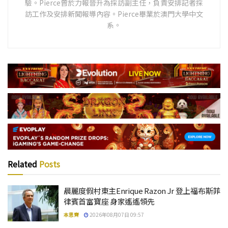
驗。Pierce曾於力報晉升為採訪副主任，負責安排記者採
訪工作及安排新聞報導內容。Pierce畢業於澳門大學中文
系。
Related
Posts
晨麗度假村東主Enrique Razon Jr 登上福布斯菲
律賓首富寶座 身家遙遙領先
本思齊
2026年08月07日 09:57