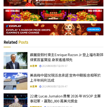
Related
Posts
晨麗度假村東主Enrique Razon Jr 登上福布斯菲
律賓首富寶座 身家遙遙領先
本思齊
2026年08月07日 09:57
美高梅中國兌現派息承諾 宣佈中期股息相等於
上半年純利五成
本思齊
2026年08月07日 09:47
22 歲 Lucas Jumalon 勇奪 2026 年 WSOP 主賽
事冠軍，贏取1,000 萬美元獎金