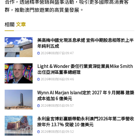
合作，透過精準營銷與盛事活動，吸引更多國際高消費客
群，推動澳門旅遊業的高質量發展。
相關
文章
美高梅中國兌現派息承諾 宣佈中期股息相等於上半
年純利五成
2026年08月07日 09:47
Light & Wonder 委任行業資深從業員Mike Smith
出任亞洲區董事總經理
2026年08月06日 09:46
Wynn Al Marjan Island定於 2027 年 9 月開幕 建築
成本追加 6 億美元
2026年08月05日 09:57
永利皇宮博彩贏額帶動永利澳門2026年第二季營收
按年升 13.7% 突破 10 億美元
2026年08月05日 09:52