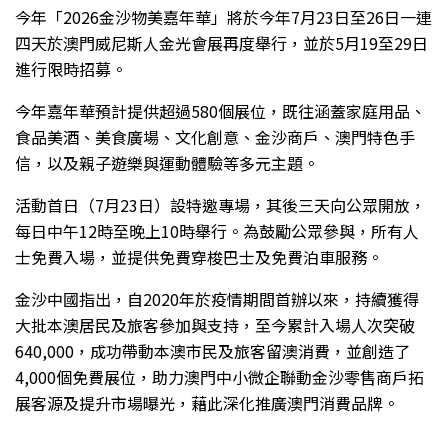
今年「2026金沙物美嘉年華」將於今年7月23日至26日一連
四天於澳門威尼斯人金光會展再度舉行，並於5月19至29日
進行限時招募。
今年嘉年華預計提供超過580個展位，既往涵蓋家庭用品、
食品美酒、美食廣場、文化創意、金沙商戶、澳門特色手
信，以及親子遊樂與運動體驗等多元主題。
活動首日（7月23日）設特邀專場，其後三天向公眾開放，
每日中午12時至晚上10時舉行。為鼓勵公眾參與，所有人
士免費入場，並提供免費穿梭巴士及免費泊車服務。
金沙中國指出，自2020年於疫情期間首辦以來，持續獲得
大批本澳居民及旅客參加與支持，至今累計入場人次突破
640,000，成功帶動本澳市民及旅客留澳消費，並創造了
4,000個免費展位，助力澳門中小微企聯動金沙零售商戶拓
展客源及提升市場曝光，藉此深化推廣澳門消費品牌。