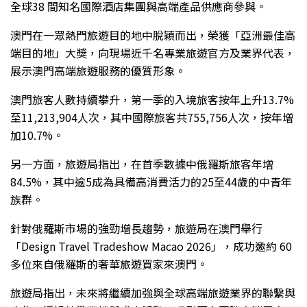
全球38 間知名國際酒店集團與高端產品供應商參與。
澳門在一眾熱門旅遊目的地中脫穎而出，榮獲「亞洲最佳高
端目的地」大獎，向現場近千名專業旅遊官方及業界代表，
展示澳門高端旅遊服務的優質形象。
澳門旅客人數持續攀升，第一季的入境旅客按年上升13.7%
至11,213,904人次，其中
國際旅客共
755,756
人次，按年增
加
10.7%
。
另一方面，旅遊局指出，在首季數據中俄羅斯旅客年增
84.5%，其中逾5成為具備高消費活力的25至44歲的中青年
族群。
針對俄羅斯市場的強勁增長趨勢，旅遊局在澳門舉行
「Design Travel Tradeshow Macao 2026」，成功邀約 60
多位來自俄羅斯的奢華旅遊買家來澳門。
旅遊局指出，未來將繼續加強與全球高端旅遊業界的聯繫與