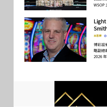
WSOP
Lig
Smi
本思齊
博彩設備
略副總裁
2026 