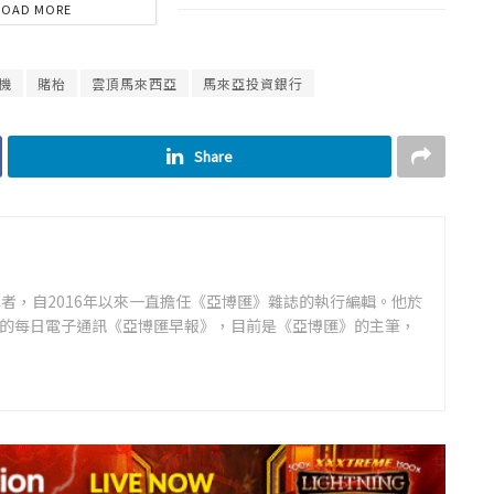
LOAD MORE
機
賭枱
雲頂馬來西亞
馬來亞投資銀行
Share
者，自2016年以來一直擔任《亞博匯》雜誌的執行編輯。他於
領先的每日電子通訊《亞博匯早報》，目前是《亞博匯》的主筆，