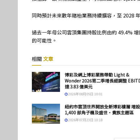
同時預計未來數年賭枱業務持續擴容，至 2028 年
過去一年母公司雲頂集團持股比例由約 49.4% 
的可能性。
相關
文章
博彩及網上博彩業務帶動 Light &
Wonder 2026第二季增長經調整 EBIT
達 3.83 億美元
2026年08月05日 10:01
紐約市雲頂世界開放全新博彩樓層 增設
1,400 部角子機及盛世・貴族主題區
2026年07月23日 10:18