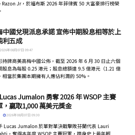
ue Razon Jr，於福布斯 2026 年菲律賓 50 大富豪排行榜榮
。
梅中國兌現派息承諾 宣佈中期股息相等於上
純利五成
2026年08月07日 09:47
持牌商美高梅中國公佈，截至 2026 年 6 月 30 日止六個
股息為每股 0.25 港元；股息總額達 9.5 億港元（1.21 億
，相當於集團本期擁有人應佔利潤的 50%。
 Lucas Jumalon 勇奪 2026 年 WSOP 主賽
，贏取1,000 萬美元獎金
2026年08月07日 09:30
 Lucas Jumalon 於單對單決戰擊敗芬蘭代表 Lauri
kilahti，奪得本年度 WSOP 主賽冠軍，躋身史上最年輕