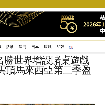
彩
活動
澳門
日本
區域
50强
名勝世界增設賭桌遊戲
 雲頂馬來西亞第二季盈