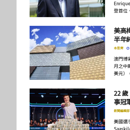
Enriq
登首位
美高
半年
本思齊
澳門博彩
月之中期
美元）
22 歲
事冠軍
新聞編輯部
美國選手
Saas