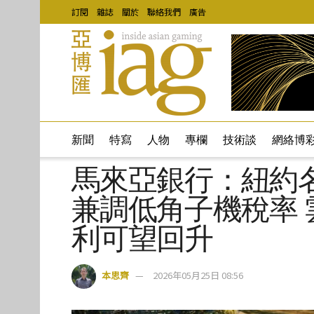
訂閱
雜誌
關於
聯絡我們
廣告
新聞
特寫
人物
專欄
技術談
網絡博
馬來亞銀行：紐約
兼調低角子機稅率
利可望回升
本思齊
2026年05月25日 08:56