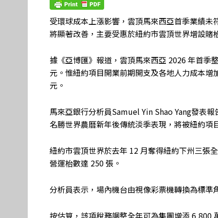
受環球成本上漲影響，雲頂馬來西亞首季業績未符預
將顯著改善，主要受惠於紐約市雲頂世界增設賭
據《亞博匯》報道，雲頂馬來西亞 2026 年首季整體營
元。惟紐約項目開業前期開支及各地人力成本增加，集
元。
馬來亞銀行分析員Samuel Yin Shao Yan
名勝世界農曆新年後傳統淡季表現，將被紐約項
紐約市雲頂世界於去年 12 月奪得紐約下州三張全
營運枱數達 250 張。
分析員表示，場內機台由視像彩票機轉換為標準角子
按估算，該項稅務調整全年可為集團增添 6,800 