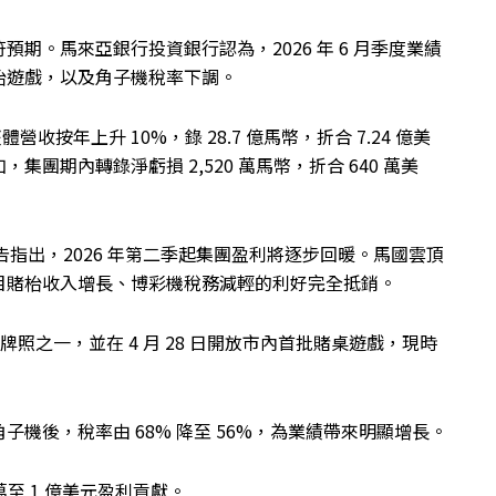
期。馬來亞銀行投資銀行認為，2026 年 6 月季度業績
枱遊戲，以及角子機稅率下調。
收按年上升 10%，錄 28.7 億馬幣，折合 7.24 億美
團期內轉錄淨虧損 2,520 萬馬幣，折合 640 萬美
g發表報告指出，2026 年第二季起集團盈利將逐步回暖。馬國雲頂
目賭枱收入增長、博彩機稅務減輕的利好完全抵銷。
牌照之一，並在 4 月 28 日開放市內首批賭桌遊戲，現時
機後，稅率由 68% 降至 56%，為業績帶來明顯增長。
萬至 1 億美元盈利貢獻。