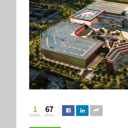
1
67
SHARES
VIEWS