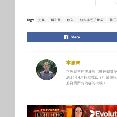
Tags:
北美
博彩稅
收入
紐約市雲頂世界
角子
Share
本思齊
本思齊曾在澳洲悉尼擔任體育記
2017年4月協助推出了行業
並負責所有內容的校編。