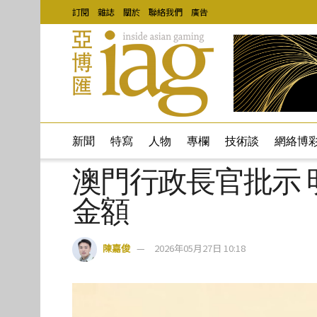
訂閱
雜誌
關於
聯絡我們
廣告
新聞
特寫
人物
專欄
技術談
網絡博
澳門行政長官批示
金額
陳嘉俊
2026年05月27日 10:18