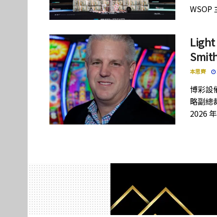
WSOP
Lig
Smi
本思齊
博彩設備
略副總裁
2026 