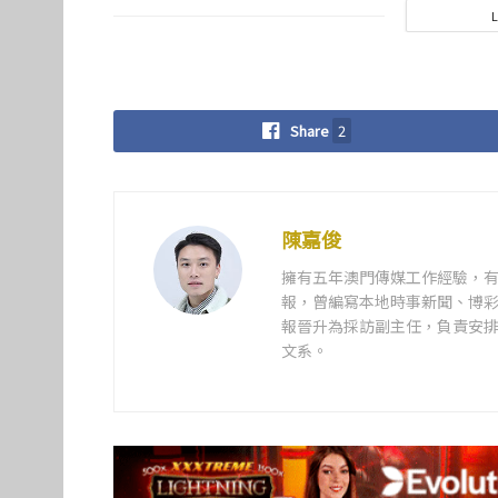
Share
2
陳嘉俊
擁有五年澳門傳媒工作經驗，有
報，曾編寫本地時事新聞、博彩
報晉升為採訪副主任，負責安排
文系。