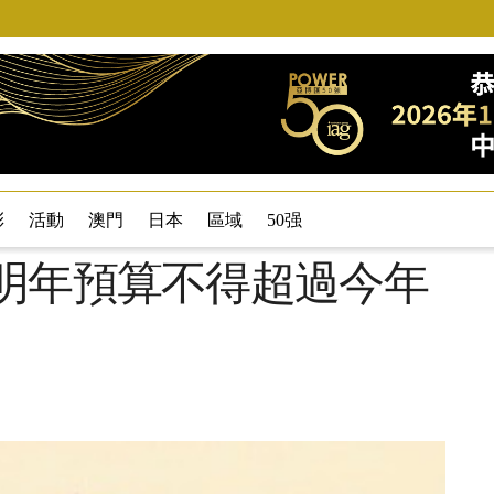
彩
活動
澳門
日本
區域
50强
 明年預算不得超過今年