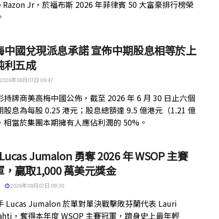
ue Razon Jr，於福布斯 2026 年菲律賓 50 大富豪排行榜榮
。
梅中國兌現派息承諾 宣佈中期股息相等於上
純利五成
2026年08月07日 09:47
持牌商美高梅中國公佈，截至 2026 年 6 月 30 日止六個
股息為每股 0.25 港元；股息總額達 9.5 億港元（1.21 億
，相當於集團本期擁有人應佔利潤的 50%。
 Lucas Jumalon 勇奪 2026 年 WSOP 主賽
，贏取1,000 萬美元獎金
2026年08月07日 09:30
 Lucas Jumalon 於單對單決戰擊敗芬蘭代表 Lauri
kilahti，奪得本年度 WSOP 主賽冠軍，躋身史上最年輕