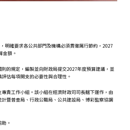
示，明確要求各公共部門及機構必須貫徹厲行節約
，
2027
算金額。
細則的規定，編製並向財政局提交
2027
年度預算建議，並
慎評估每項開支的必要性與合理性。
立專責工作小組。該小組在經濟財政司司長轄下運作，由
統計暨普查局、行政公職局、公共建設局、博彩監察協調
協助
。