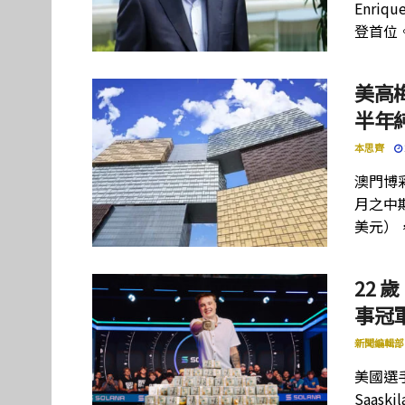
Enriq
登首位
美高
半年
本思齊
澳門博彩
月之中期
美元）
22 歲
事冠軍
新聞編輯部
美國選手
Saas