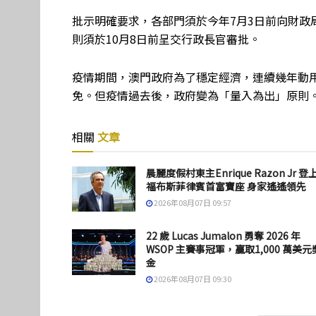
批示明確要求，各部門須於今年
7
月
3
日前向財政
則須於
10
月
8
日前呈交行政長官審批
。
疫情期間，澳門政府為了穩
定
經濟，連續幾年動
免。但疫情過去後，政府
變為
「量入為出」原則
相關
文章
晨麗度假村東主Enrique Razon Jr 登
福布斯菲律賓首富寶座 身家遙遙領先
2026年08月07日 09:57
22 歲 Lucas Jumalon 勇奪 2026 年
WSOP 主賽事冠軍，贏取1,000 萬美元
金
2026年08月07日 09:30