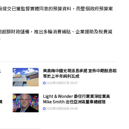
局提交已獲監督實體同意的預算資料，而整個政府預算案
用超額財政儲備，推出多輪消費補貼、企業援助及稅費減
。
上
美高梅中國兌現派息承諾 宣佈中期股息相
等於上半年純利五成
2026年08月07日 09:47
Light & Wonder 委任行業資深從業員
獎
Mike Smith 出任亞洲區董事總經理
2026年08月06日 09:46