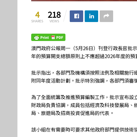
4
218
SHARES
VIEWS
澳門
政府公報
周一（
5
月
26
日）
刊登行政長官批
年的
預算開支總額原則上不應超過
2026
年度的預
批示指出，各部門及機構須按照
法例
及相關施行
附同年度活動計劃。批示特別強調，各部門須審
為了全面統籌及推進預算編製工作，批示宣布設
財政局負責協調，成員包括經濟及科技發展局、
局、旅遊局及招商投資促進局的代表
。
該
小組在有需要時可要求其他政府部門提供技術