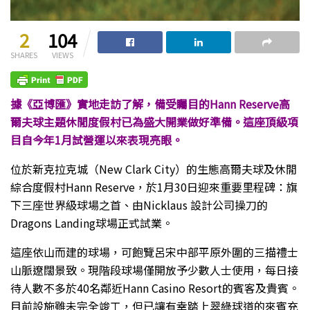
2
104
SHARES
VIEWS
據《亞博匯》實地走訪了解，備受矚目的Hann Reserve高
爾夫球主題休閒度假村已為盛大開業做好準備。這座頂級項
目自今年1月試營運以來表現亮眼。
位於新克拉克城（New Clark City）的生態高爾夫球及休閒
綜合度假村Hann Reserve，於1月30日迎來重要里程碑：旗
下三座世界級球場之首、由Nicklaus 設計公司操刀的
Dragons Landing球場正式試業。
這座依山而建的球場，可飽覽呂宋中部平原外圍的三描禮士
山脈遼闊景致。現階段球場僅開放予少數人士使用，每日接
待人數不多於40名鄰近Hann Casino Resort的賓客及貴賓。
目前設施雖未完全竣工，但已讓有幸踏上翠綠球道的來賓充