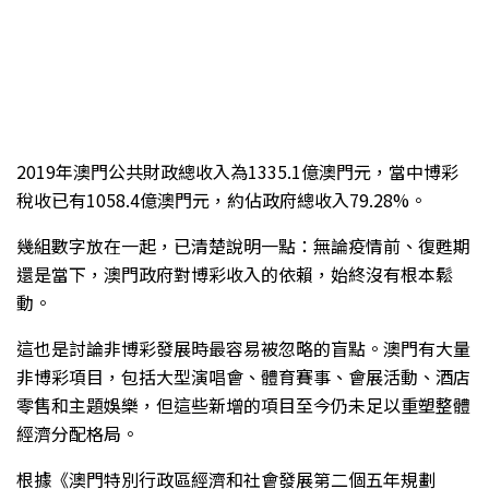
2019年澳門公共財政總收入為1335.1億澳門元，當中博彩
稅收已有1058.4億澳門元，約佔政府總收入79.28%。
幾組數字放在一起，已清楚說明一點：無論疫情前、復甦期
還是當下，澳門政府對博彩收入的依賴，始終沒有根本鬆
動。
這也是討論非博彩發展時最容易被忽略的盲點。澳門有大量
非博彩項目，包括大型演唱會、體育賽事、會展活動、酒店
零售和主題娛樂，但這些新增的項目至今仍未足以重塑整體
經濟分配格局。
根據《澳門特別行政區經濟和社會發展第二個五年規劃