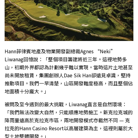
Hann菲律賓地產及物業開發副總裁Agnes “Neki”
Liwanag回憶說：「整個項目籌建將近三年。這裡地勢多
山，初期外界都認為計劃幾乎難以實現。當時這片土地甚至
尚未開放租賃，集團創辦人Dae Sik Han卻遠見卓識，堅持
推動項目。我們一早清楚，山區開發難度極高，而且整個佔
地面積十分龐大。」
被問及至今遇到的最大挑戰，Liwanag直言是自然環境：
「我們無法改變大自然，只能順應地勢施工。新克拉克城的
降雨量遠高於克拉克市區，兩地開發模式亦截然不同 — 克
拉克的Hann Casino Resort以高層建築為主，這裡則屬於大
型土地整體開發。」