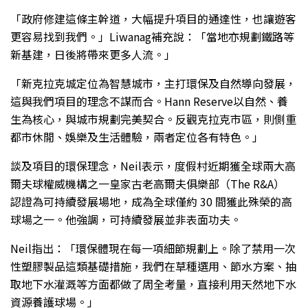
「政府修建這條主幹道，大幅提升項目的通達性，也讓遊客
更容易找到我們。」Liwanag補充說：「當地亦規劃鐵路等
新基建，日後將帶來更多人流。」
「新克拉克城定位為智慧城市，主打環保及自然導向發展，
這與我們項目的理念不謀而合。Hann Reserve以自然、養
生為核心，與城市規劃完美契合。反觀克拉克市區，則側重
都市休閒、娛樂及生活體驗，兩者定位各有特色。」
談及項目的環保理念，Neil表示，度假村近期獲全球兩大高
爾夫球權威機構之一皇家古老高爾夫俱樂部（The R&A）
認證為可持續發展場地，成為全球僅約 30 間獲此殊榮的高
球場之一。他強調，可持續發展並非表面功夫。
Neil指出：「環保體現在每一項細節規劃上。除了禁用一次
性塑膠製品這類基礎措施，我們在草種選用、節水方案、抽
取地下水灌溉等方面都做了周全考量，直接利用天然地下水
資源養護球場。」