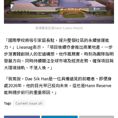
菲律賓克拉克Hann Casino Resort
「國際學校將吸引家庭長駐，提升整個社區的永續營運能
力。」Liwanag表示，「項目後續亦會推出商業地產，一步
步落實韓創辦人的宏遠構想。他作風務實，時刻為團隊指明
發展方向，同時持續關注全球市場及經濟走勢，確保項目與
大環境接軌、不落人後。」
「我常說，Dae Sik Han是一位具備遠見的前瞻者。即便身
處2026年，他的目光早已投向未來，這也是Hann Reserve
能夠穩步前行的重要原因。」
Tags:
Current Issue zh