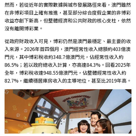
然而，若從近年的實際數據與城市發展路徑來看，澳門雖然
在非博彩項目上確有推進，甚至部分綜合度假企業的非博彩
收益亦創下新高，但整體經濟和公共財政的核心支柱，依然
沒有離開博彩業。
從政府財政收入可見，博彩仍然是澳門最穩定、最主要的收
入來源。2026年首四個月，澳門經常性收入總額約403億澳
門元，其中博彩稅收約348.7億澳門元，佔經常性收入約
86.5%；若以政府總收入計算，亦高達84.3%。回看2025年
全年，博彩稅收達948.55億澳門元，佔整體經常性收入約
82.7%，繼續穩居庫房收入的主導地位，甚至比2019年高。