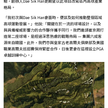
驗，創辦人Dae Sik Han更期望以此項目改寫區內高球產業
格局。
「我初次與Dae Sik Han會面時，便談及如何推動整個區域
高球運動發展。」他說:「關鍵在於一流的球場設計，以及
與具備權威影響力的合作夥伴攜手同行。我們邀請崔京周打
造第二座球場，是經過深思熟慮的戰略佈局 — 集團六成客
源來自韓國。此外，我們亦與皇家古老高爾夫俱樂部及美國
職業高爾夫巡迴賽保持緊密合作，日後更會在這裡設立PGA
卓越訓練中心。」