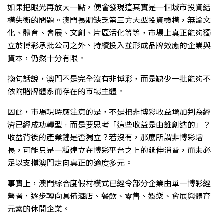
如果把眼光再放大一點，便會發現這其實是一個城市投資結
構失衡的問題。澳門長期缺乏第三方大型投資機構，無論文
化、體育、會展、文創、片區活化等等，市場上真正能夠獨
立於博彩承批公司之外、持續投入並形成品牌效應的企業與
資本，仍然十分有限。
換句話說，澳門不是完全沒有非博彩，而是缺少一批能夠不
依附賭牌體系而存在的市場主體。
因此，市場現時應注意的是，不是把非博彩收益增加判為經
濟已經成功轉型，而是要思考「這些收益是由誰創造的」？
收益背後的產業鏈是否獨立？若沒有，那麼所謂非博彩增
長，可能只是一種建立在博彩平台之上的延伸消費，而未必
足以支撐澳門走向真正的適度多元。
事實上，澳門綜合度假村模式已經令部分企業由單一博彩經
營者，逐步轉向具備酒店、餐飲、零售、娛樂、會展與體育
元素的休閒企業。