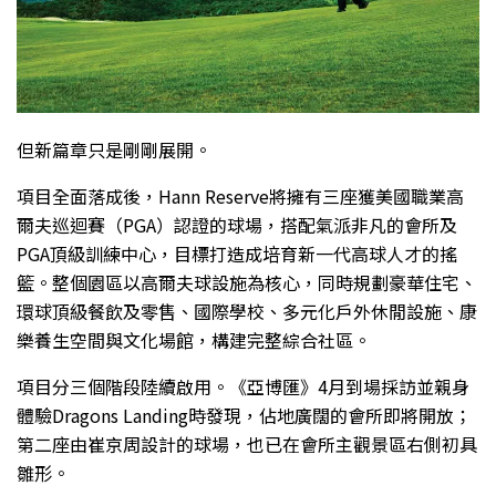
但新篇章只是剛剛展開。
項目全面落成後，Hann Reserve將擁有三座獲美國職業高
爾夫巡迴賽（PGA）認證的球場，搭配氣派非凡的會所及
PGA頂級訓練中心，目標打造成培育新一代高球人才的搖
籃。整個園區以高爾夫球設施為核心，同時規劃豪華住宅、
環球頂級餐飲及零售、國際學校、多元化戶外休閒設施、康
樂養生空間與文化場館，構建完整綜合社區。
項目分三個階段陸續啟用。《亞博匯》4月到場採訪並親身
體驗Dragons Landing時發現，佔地廣闊的會所即將開放；
第二座由崔京周設計的球場，也已在會所主觀景區右側初具
雛形。