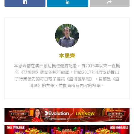
本思齊
本思齊曾在澳洲悉尼擔任體育記者，自2016年以來一直擔
任《亞博匯》雜誌的執行編輯。他於2017年4月協助推出
了行業領先的每日電子通訊《亞博匯早報》，目前是《亞
博匯》的主筆，並負責所有內容的校編。