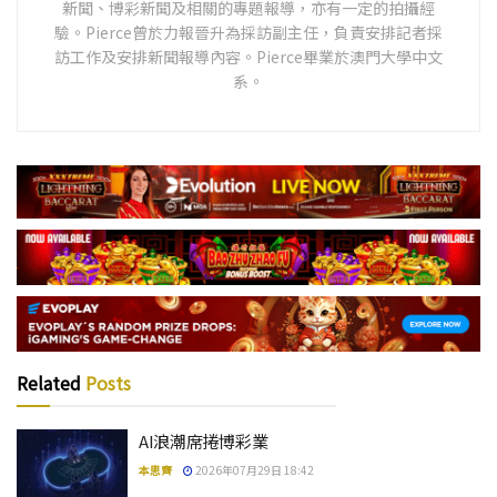
新聞、博彩新聞及相關的專題報導，亦有一定的拍攝經
驗。Pierce曾於力報晉升為採訪副主任，負責安排記者採
訪工作及安排新聞報導內容。Pierce畢業於澳門大學中文
系。
Related
Posts
AI浪潮席捲博彩業
本思齊
2026年07月29日 18:42