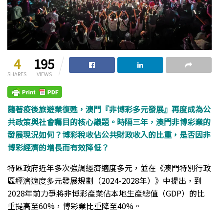
4
195
SHARES
VIEWS
隨著疫後旅遊業復甦，澳門『非博彩多元發展』再度成為公
共政策與社會矚目的核心議題。時隔三年，澳門非博彩業的
發展現況如何？博彩稅收佔公共財政收入的比重，是否因非
博彩經濟的增長而有效降低？
特區政府近年多次強調經濟適度多元，並在《澳門特別行政
區經濟適度多元發展規劃（2024-2028年）》中提出，到
2028年前力爭將非博彩產業佔本地生產總值（GDP）的比
重提高至60%，博彩業比重降至40%。