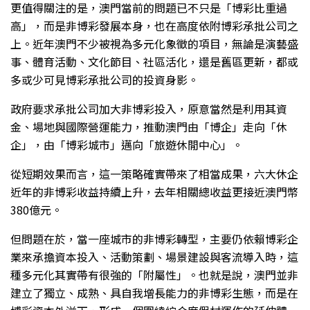
更值得關注的是，澳門當前的問題已不只是「博彩比重過
高」，而是非博彩發展本身，也在高度依附博彩承批公司之
上。近年澳門不少被視為多元化象徵的項目，無論是演藝盛
事、體育活動、文化節目、社區活化，還是舊區更新，都或
多或少可見博彩承批公司的投資身影。
政府要求承批公司加大非博彩投入，原意當然是利用其資
金、場地與國際營運能力，推動澳門由「博企」走向「休
企」，由「博彩城市」邁向「旅遊休閒中心」。
從短期效果而言，這一策略確實帶來了相當成果，六大休企
近年的非博彩收益持續上升，去年相關總收益更接近澳門幣
380億元。
但問題在於，當一座城市的非博彩轉型，主要仍依賴博彩企
業來承擔資本投入、活動策劃、場景建設與客流導入時，這
種多元化其實帶有很強的「附屬性」。也就是說，澳門並非
建立了獨立、成熟、具自我增長能力的非博彩生態，而是在