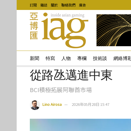
訂閱
雜誌
關於
聯絡我們
廣告
新聞
特寫
人物
專欄
技術談
網絡博
從路氹邁進中東
BCI積極拓展阿聯酋市場
Lino Airosa
2026年05月28日 15:47