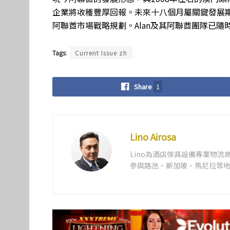
企業將收穫豐厚回報。未來十八個月屬關鍵發展期，不僅左
阿聯酋市場戰略規劃。Alan及其阿聯酋團隊已
Tags:
Current Issue zh
Share
1
Lino Airosa
Lino為酒店傢具設備專業物流
參與路氹、新加坡、馬尼拉等