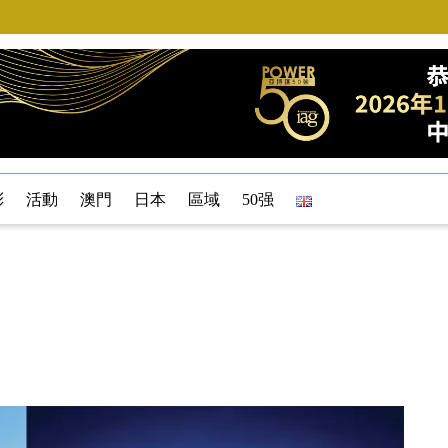
彩
活動
澳門
日本
區域
50强