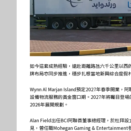
如今這套成熟經驗，遠赴距離路氹六千公里以西的
牌布局亦同步推進，穩步扎根當地新興綜合度假
Wynn Al Marjan Island預定2027
設備物流服務的黃金窗口期。2027年將矚目登
2026年展開規劃。
Alan Field出任BCI阿聯酋董事總經理，
見，曾任職Mohegan Gaming & Entertain