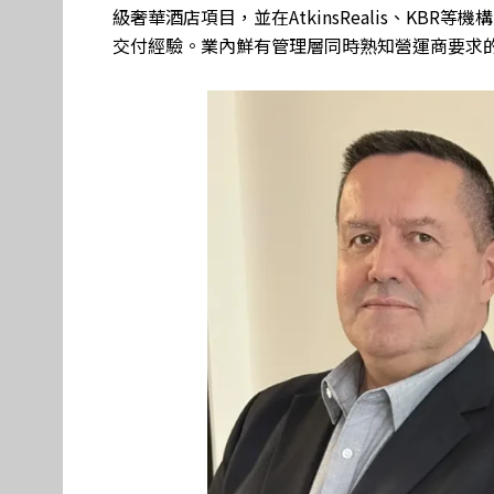
級奢華酒店項目，並在AtkinsRealis、KB
交付經驗。業內鮮有管理層同時熟知營運商要求