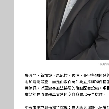
BCI阿聯酋
集澳門、新加坡、馬尼拉、香港、曼谷各地運營
附加賭場設施，而是由數百萬件獨立採購物件精
用傢具，以至遊客無法接觸的後勤配套設施。項
龐雜的物流難題單靠營運商自身難以妥善處理。
中東市場亦具備獨特挑戰：需因應氣溫變化呵護