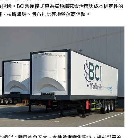
階段。BCI營運模式專為這類講究靈活度與成本穩定性的
拜、拉斯海瑪、阿布扎比等地營運商信賴。
頗為相似：發展抱負宏大、本地參考案例稀少，提前部署的