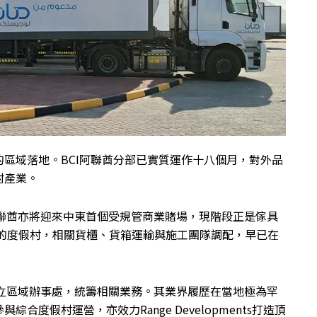
區域落地。BCI阿聯酋分部已實質運作十八個月，對外品
村產業。
年春季開業，阿聯酋亦將迎來中東首個受規管商業賭場，現階段正是傢具
場的度假村，相關貨櫃、貨箱運輸與施工團隊調配，早已在
於杜拜設立區域辦事處，統籌相關業務。其業界履歷在當地極為罕
ment參與綜合度假村運營，亦效力Range Developments打造頂