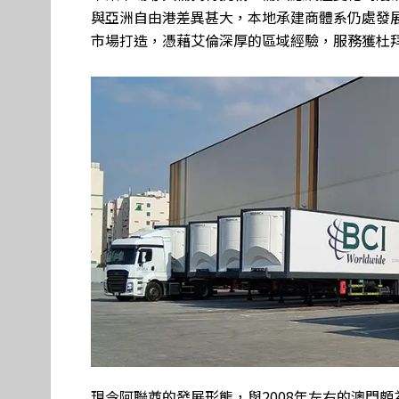
與亞洲自由港差異甚大，本地承建商體系仍處發展
市場打造，憑藉艾倫深厚的區域經驗，服務獲杜
現今阿聯酋的發展形態，與2008年左右的澳門