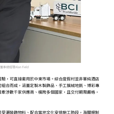
董事總經理Alan Field
經驗，可直接套用於中東市場。綜合度假村並非單純酒店
密組合而成，涵蓋定製木製飾品、手工簇絨地氈、博彩專
目牽涉數千家供應商、橫跨多個國家，且交付期限嚴格，
易受潮裝飾物料、配合當地文化安排施工時段，海關規制