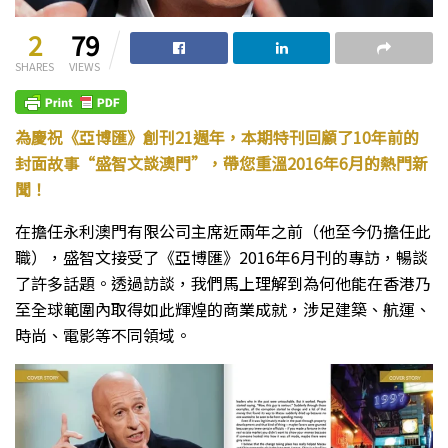
2
79
SHARES
VIEWS
為慶祝《亞博匯》創刊21週年，本期特刊回顧了10年前的
封面故事“盛智文談澳門”，帶您重溫2016年6月的熱門新
聞！
在擔任永利澳門有限公司主席近兩年之前（他至今仍擔任此
職），盛智文接受了《亞博匯》2016年6月刊的專訪，暢談
了許多話題。透過訪談，我們馬上理解到為何他能在香港乃
至全球範圍內取得如此輝煌的商業成就，涉足建築、航運、
時尚、電影等不同領域。