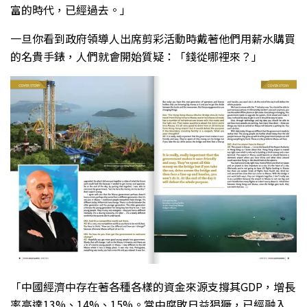
富的時代，已經過去。」
一旦你看到政府領導人出席剪彩活動時戴著他們用薪水購買
的名貴手錶，人們就會開始質疑：「錢從哪裡來？」
「中國經濟中存在著各種各樣的資金來源支撐其GDP，增長
率高達13%、14%、15%。當中腐敗日益猖獗，已經融入