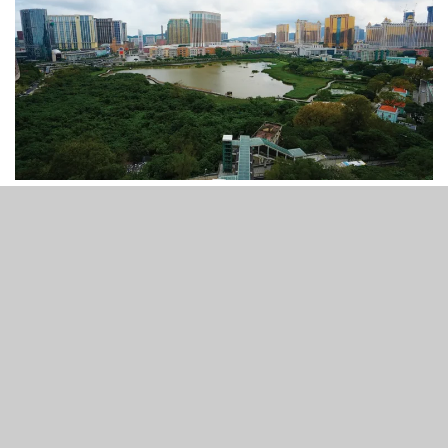
5
262
SHARES
VIEWS
《亞博匯》深入剖析2026年澳門博彩市場現況，探討行業
由貴賓廳主導轉型至中場主導的模式轉變，以及這段理應被
視為正面的發展進程，為何卻令行業毛利持續受壓。
澳門博彩業經歷了一場翻天覆地的轉變。曾經依賴高流水、
低毛利、高風險的中介人業務，如今已完全由高端中場主
導。娛樂場數量亦從2015年高峰時期的42間，減至現時僅