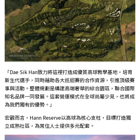
「Dae Sik Han致力將這裡打造成優質高球教學基地，培育
新生代選手，同時藉助各大巡迴賽的合作資源，引進頂級賽
事與活動。整體規劃是構建高端奢華的綜合園區，聯合國際
知名品牌一同發展。這套營運模式在全球尚屬少見，也將成
為我們獨有的優勢。」
宏觀而言，Hann Reserve以高球為核心支柱，目標打造獨
立成熟社區，為常住人士提供多元配套。