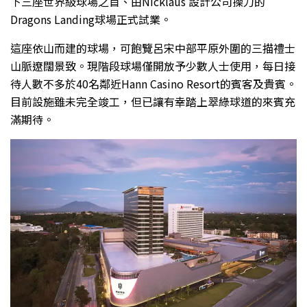
下三座世界級球場之首、由Nicklaus 設計公司操刀的
Dragons Landing球場正式試業。
這座依山而建的球場，可飽覽呂宋中部平原外圍的三描禮士
山脈遼闊景致。現階段球場僅開放予少數人士使用，每日接
待人數不多於40名鄰近Hann Casino Resort的賓客及貴賓。
目前設施雖未完全竣工，但已讓有幸踏上翠綠球道的來賓充
滿期待。