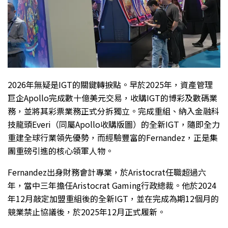
2026年無疑是IGT的關鍵轉捩點。早於2025年，資產管理
巨企Apollo完成數十億美元交易，收購IGT的博彩及數碼業
務，並將其彩票業務正式分拆獨立。完成重組、納入金融科
技龍頭Everi（同屬Apollo收購版圖）的全新IGT，隨即全力
重建全球行業領先優勢，而經驗豐富的Fernandez，正是集
團重磅引進的核心領軍人物。
Fernandez出身財務會計專業，於Aristocrat任職超過六
年，當中三年擔任Aristocrat Gaming行政總裁。他於2024
年12月敲定加盟重組後的全新IGT，並在完成為期12個月的
競業禁止協議後，於2025年12月正式履新。