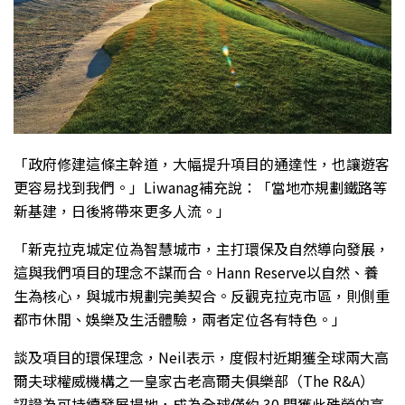
「政府修建這條主幹道，大幅提升項目的通達性，也讓遊客
更容易找到我們。」Liwanag補充說：「當地亦規劃鐵路等
新基建，日後將帶來更多人流。」
「新克拉克城定位為智慧城市，主打環保及自然導向發展，
這與我們項目的理念不謀而合。Hann Reserve以自然、養
生為核心，與城市規劃完美契合。反觀克拉克市區，則側重
都市休閒、娛樂及生活體驗，兩者定位各有特色。」
談及項目的環保理念，Neil表示，度假村近期獲全球兩大高
爾夫球權威機構之一皇家古老高爾夫俱樂部（The R&A）
認證為可持續發展場地，成為全球僅約 30 間獲此殊榮的高