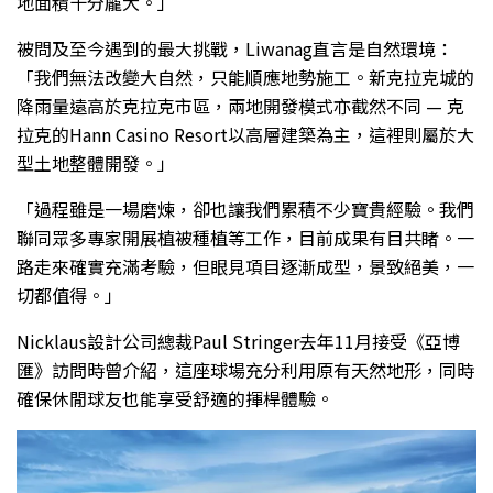
地面積十分龐大。」
被問及至今遇到的最大挑戰，Liwanag直言是自然環境：
「我們無法改變大自然，只能順應地勢施工。新克拉克城的
降雨量遠高於克拉克市區，兩地開發模式亦截然不同 — 克
拉克的Hann Casino Resort以高層建築為主，這裡則屬於大
型土地整體開發。」
「過程雖是一場磨煉，卻也讓我們累積不少寶貴經驗。我們
聯同眾多專家開展植被種植等工作，目前成果有目共睹。一
路走來確實充滿考驗，但眼見項目逐漸成型，景致絕美，一
切都值得。」
Nicklaus設計公司總裁Paul Stringer去年11月接受《亞博
匯》訪問時曾介紹，這座球場充分利用原有天然地形，同時
確保休閒球友也能享受舒適的揮桿體驗。