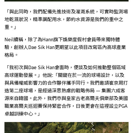
「與此同時，我們配備先進技術及灌溉系統，可實時監測場
地乾濕狀況，精準調配用水，節約水資源是我們的重中之
重。」
Neil續稱，除了為Hann旗下娛樂度假村會員帶來獨特體
驗，創辦人Dae Sik Han更期望以此項目改寫區內高球產業
格局。
「我初次與Dae Sik Han會面時，便談及如何推動整個區域
高球運動發展。」他說:「關鍵在於一流的球場設計，以及
與具備權威影響力的合作夥伴攜手同行。我們邀請崔京周打
造第二座球場，是經過深思熟慮的戰略佈局 — 集團六成客
源來自韓國。此外，我們亦與皇家古老高爾夫俱樂部及美國
職業高爾夫巡迴賽保持緊密合作，日後更會在這裡設立PGA
卓越訓練中心。」