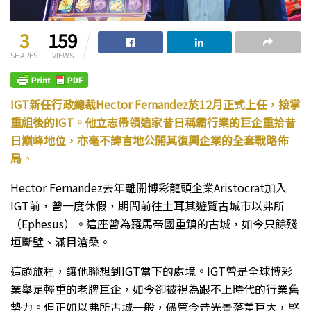
3
159
SHARES
VIEWS
IGT新任行政總裁Hector Fernandez於12月正式上任，接掌
重組後的IGT。他立志帶領這家昔日稱霸行業的巨企重拾昔
日巔峰地位，亦毫不諱言地公開其復興企業的全套戰略佈
局
。
Hector Fernandez去年離開博彩龍頭企業Aristocrat加入
IGT前，曾一度休假，期間前往土耳其遊覽古城市以弗所
（Ephesus）。這座曾為羅馬帝國重鎮的古城，如今只餘殘
垣斷壁、滿目滄桑。
這趟旅程，讓他聯想到IGT當下的處境。IGT曾是全球博彩
業舉足輕重的老牌巨企，如今卻被視為跟不上時代的行業舊
勢力。但正如以弗所古城一般，儘管今昔光景落差巨大，堅