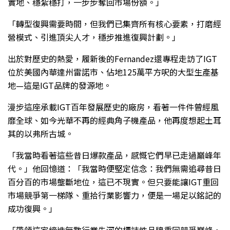
實地、穩紮穩打，一步步奪回市場份額。」
「轉型復興需要時間，但我們已集齊所有核心要素，打磨經
營模式、引進頂尖人才，穩步推進復興計劃。」
出於對歷史的熱愛，履新後的Fernandez還專程走訪了IGT
位於美國內華達州雷諾市、佔地125萬平方呎的大型生產基
地—這是IGT品牌的發源地。
漫步這座承載IGT百年發展歷史的廠房，看著一件件曾經風
靡全球、如今光華不再的經典角子機產品，他再度想起土耳
其的以弗所古城。
「我當時看著這些昔日爆款產品，感慨它們早已走過巔峰年
代。」他回憶道：「我當時便堅定信念：我們無需追尋昔日
百分百的市場壟斷地位，這已不現實。但只要能讓IGT重回
市場競爭第一梯隊、重拾行業影響力，便是一場足以銘記的
成功復興。」