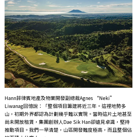
Hann菲律賓地產及物業開發副總裁Agnes “Neki”
Liwanag回憶說：「整個項目籌建將近三年。這裡地勢多
山，初期外界都認為計劃幾乎難以實現。當時這片土地甚至
尚未開放租賃，集團創辦人Dae Sik Han卻遠見卓識，堅持
推動項目。我們一早清楚，山區開發難度極高，而且整個佔