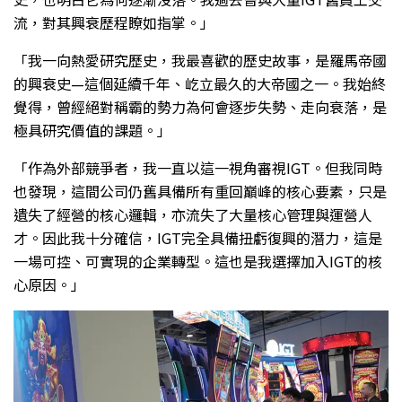
流，對其興衰歷程瞭如指掌。」
「我一向熱愛研究歷史，我最喜歡的歷史故事，是羅馬帝國
的興衰史—這個延續千年、屹立最久的大帝國之一。我始終
覺得，曾經絕對稱霸的勢力為何會逐步失勢、走向衰落，是
極具研究價值的課題。」
「作為外部競爭者，我一直以這一視角審視IGT。但我同時
也發現，這間公司仍舊具備所有重回巔峰的核心要素，只是
遺失了經營的核心邏輯，亦流失了大量核心管理與運營人
才。因此我十分確信，IGT完全具備扭虧復興的潛力，這是
一場可控、可實現的企業轉型。這也是我選擇加入IGT的核
心原因。」