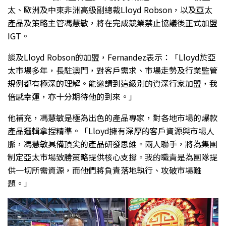
太、歐洲及中東非洲高級副總裁Lloyd Robson，以及亞太
產品及策略主管馮慧敏，將在完成競業禁止協議後正式加盟
IGT。
談及Lloyd Robson的加盟，Fernandez表示：「Lloyd於亞
太市場多年，長駐澳門，對客戶需求、市場走勢及行業監管
規例都有極深的理解。能邀請到這級別的資深行家加盟，我
倍感幸運，亦十分期待他的到來。」
他補充，馮慧敏是極為出色的產品專家，對各地市場的爆款
產品邏輯拿捏精準。「Lloyd擁有深厚的客戶資源與市場人
脈，馮慧敏具備頂尖的產品研發思維。兩人聯手，將為集團
制定亞太市場致勝策略提供核心支撐。我的職責是為團隊提
供一切所需資源，而他們將負責落地執行、攻破市場難
題。」