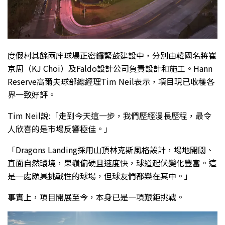
度假村其餘兩座球場正密鑼緊鼓建設中，分別由韓國名將崔
京周（KJ Choi）及Faldo設計公司負責設計和施工。Hann
Reserve高爾夫球部總經理Tim Neil表示，項目現已收穫各
界一致好評。
Tim Neil說:「走到今天這一步，我們歷經漫長歷程，最令
人欣喜的是市場反響極佳。」
「Dragons Landing採用山頂林克斯風格設計，場地開闊、
直面自然環境，果嶺偏硬且速度快，球道起伏變化豐富。這
是一處頗具挑戰性的球場，但球友們都樂在其中。」
事實上，項目開展至今，本身已是一項艱鉅挑戰。