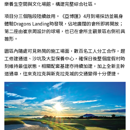
樂養生空間與文化場館，構建完整綜合社區。
項目分三個階段陸續啟用。《亞博匯》4月到場採訪並親身
體驗Dragons Landing時發現，佔地廣闊的會所即將開放；
第二座由崔京周設計的球場，也已在會所主觀景區右側初具
雛形。
園區內隨處可見熱鬧的施工場面，數百名工人分工合作，趕
工修建通道、沙坑及大型保養中心，確保日後整個度假村時
刻維持最佳狀態。相關配套基建亦持續加建，加上全新主幹
道通車，往來克拉克與新克拉克城的交通變得十分便捷。