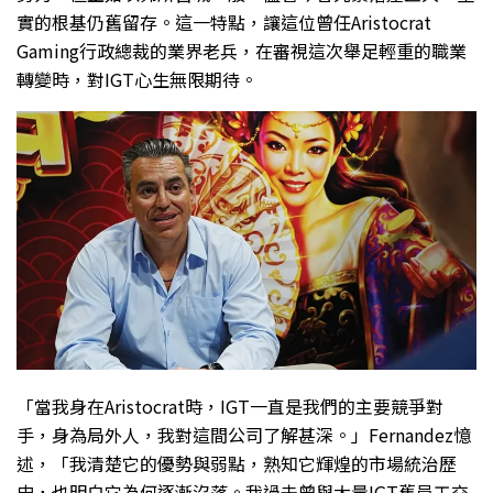
實的根基仍舊留存。這一特點，讓這位曾任Aristocrat
Gaming行政總裁的業界老兵，在審視這次舉足輕重的職業
轉變時，對IGT心生無限期待。
「當我身在Aristocrat時，IGT一直是我們的主要競爭對
手，身為局外人，我對這間公司了解甚深。」Fernandez憶
述，「我清楚它的優勢與弱點，熟知它輝煌的市場統治歷
史，也明白它為何逐漸沒落。我過去曾與大量IGT舊員工交