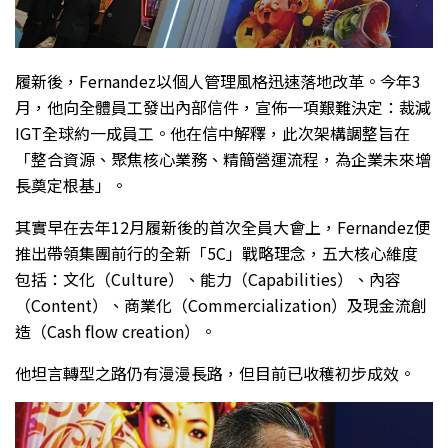
履新後，Fernandez以個人管理風格迅速落地改革。今年3
月，他向全體員工發出內部信件，宣佈一項艱難決定：裁減
IGT全球約一成員工。他在信中解釋，此次架構調整旨在
「整合資源、聚焦核心業務、精簡營運流程，為企業未來增
長奠定根基」。
其實早在去年12月履新後的首次全員大會上，Fernandez便
推出帶領集團前行的全新「5C」戰略理念，五大核心維度
包括：文化（Culture）、能力（Capabilities）、內容
（Content）、商業化（Commercialization）及現金流創
造（Cash flow creation）。
他坦言轉型之路仍有漫漫長路，但目前已收穫初步成效。