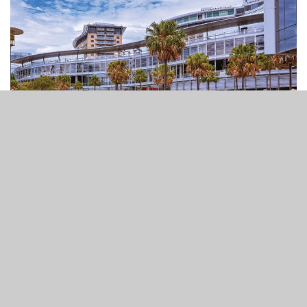
星億悉尼
2
84
SHARES
VIEWS
美國私營信貸管理公司WhiteHawk Capital Partners周一公
佈，已正式完成向星億娛樂集團提供融資的紓困方案。
公告確認，雙方落實總值
3.9 億美元
的優先有抵押融資，有
關資金用作為星億償還部分舊債，同時補充集團營運流動資