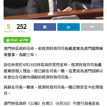
5
252
SHARES
VIEWS
澳門特區政府任命，前經濟財政司司長戴建業為澳門國際機
場董事，為期三年。
該任命原於4月16日特區政府突然宣佈，經濟財政司司長戴
建業因個人理由，經已辭去司長一職。這更成為澳門回歸以
來首位在任期內請辭的經濟財政司司長。
其辭去司長一職後，經濟財政司司長一職已懸空至今近兩個
月。
澳門特區政府《公報》在周三（6月3日）刊登行政長官批