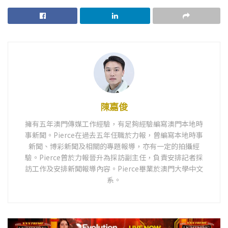
陳嘉俊
擁有五年澳門傳媒工作經驗，有足夠經驗編寫澳門本地時
事新聞。Pierce在過去五年任職於力報，曾編寫本地時事
新聞、博彩新聞及相關的專題報導，亦有一定的拍攝經
驗。Pierce曾於力報晉升為採訪副主任，負責安排記者採
訪工作及安排新聞報導內容。Pierce畢業於澳門大學中文
系。