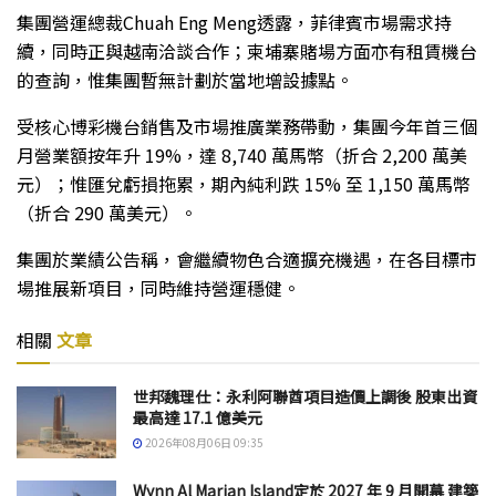
集團營運總裁Chuah Eng Meng透露，菲律賓市場需求持
續，同時正與越南洽談合作；柬埔寨賭場方面亦有租賃機台
的查詢，惟集團暫無計劃於當地增設據點。
受核心博彩機台銷售及市場推廣業務帶動，集團今年首三個
月營業額按年升 19%，達 8,740 萬馬幣（折合 2,200 萬美
元）；惟匯兌虧損拖累，期內純利跌 15% 至 1,150 萬馬幣
（折合 290 萬美元）。
集團於業績公告稱，會繼續物色合適擴充機遇，在各目標市
場推展新項目，同時維持營運穩健。
相關
文章
世邦魏理仕：永利阿聯酋項目造價上調後 股東出資
最高達 17.1 億美元
2026年08月06日 09:35
Wynn Al Marjan Island定於 2027 年 9 月開幕 建築