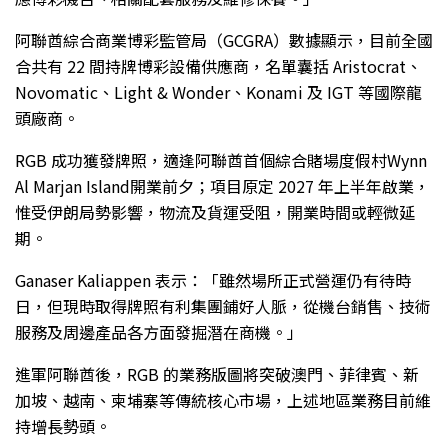
阿聯酋綜合商業博彩監管局（GCGRA）數據顯示，目前全國
合共有 22 間持牌博彩設備供應商，名單囊括 Aristocrat、
Novomatic、Light & Wonder、Konami 及 IGT 等國際龍
頭廠商。
RGB 成功獲發牌照，適逢阿聯酋首個綜合賭場度假村Wynn
Al Marjan Island開業前夕；項目原定 2027 年上半年啟業，
惟受伊朗局勢影響，物流及貨運受阻，開業時間或輕微延
期。
Ganaser Kaliappen 表示：「雖然場所正式營運仍有待時
日，但現時取得牌照有利集團鋪好人脈，從機台銷售、技術
服務及周邊產品各方面發掘潛在商機。」
進軍阿聯酋後，RGB 的業務版圖將突破澳門、菲律賓、新
加坡、越南、柬埔寨等傳統核心市場，上述地區業務目前維
持增長勢頭。