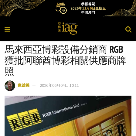
馬來西亞博彩設備分銷商 RGB
獲批阿聯酋博彩相關供應商牌
照
韋啟羲
2026年06月04日 10:11