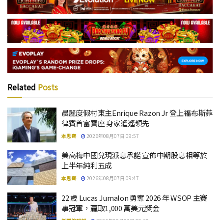
Related
Posts
晨麗度假村東主Enrique Razon Jr 登上福布斯菲
律賓首富寶座 身家遙遙領先
本思齊
2026年08月07日 09:57
美高梅中國兌現派息承諾 宣佈中期股息相等於
上半年純利五成
本思齊
2026年08月07日 09:47
22 歲 Lucas Jumalon 勇奪 2026 年 WSOP 主賽
事冠軍，贏取1,000 萬美元獎金