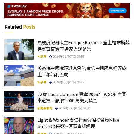
Related
Posts
晨麗度假村東主Enrique Razon Jr 登上福布斯菲
律賓首富寶座 身家遙遙領先
本思齊
2026年08月07日 09:57
美高梅中國兌現派息承諾 宣佈中期股息相等於
上半年純利五成
本思齊
2026年08月07日 09:47
22 歲 Lucas Jumalon 勇奪 2026 年 WSOP 主賽
事冠軍，贏取1,000 萬美元獎金
新聞編輯部
2026年08月07日 09:30
Light & Wonder 委任行業資深從業員Mike
Smith 出任亞洲區董事總經理
本思齊
2026年08月06日 09:46