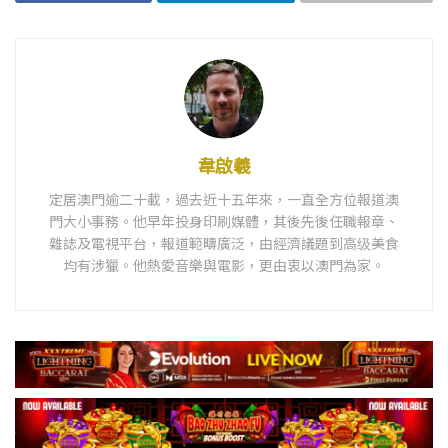
韋啟羲
定居澳門逾二十載，過去近十五年來，一直全方位報道澳
門大小事務。他早年投身印刷媒體，其後先後任職報章、
雜誌及電視平台，報道範疇廣泛，由經濟議題到高级美食
均有涉獵。他熱愛音樂與電影，更由衷以澳門為家。