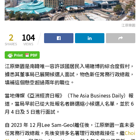
江原樂園
2
104
SHARES
VIEWS
江原樂園是南韓唯一容許該國居民入場賭博的綜合度假村，
據悉其董事局已展開候選人面試，物色新任常務行政總裁，
填補這個懸空超過兩年的職位。
當地傳媒《亞洲經濟日報》（The Asia Business Daily）報
道，當局早前已從大批報名者篩選縮小候選人名單，並於 6
月 4 日及 5 日進行面試。
自 2023 年 12 月Lee Sam-Geol離任後，江原樂園一直未委
任常務行政總裁，先後安排多名署理行政總裁接任。繼
Choi