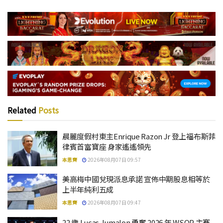
Related
Posts
晨麗度假村東主Enrique Razon Jr 登上福布斯菲
律賓首富寶座 身家遙遙領先
本思齊
2026年08月07日 09:57
美高梅中國兌現派息承諾 宣佈中期股息相等於
上半年純利五成
本思齊
2026年08月07日 09:47
22 歲 Lucas Jumalon 勇奪 2026 年 WSOP 主賽