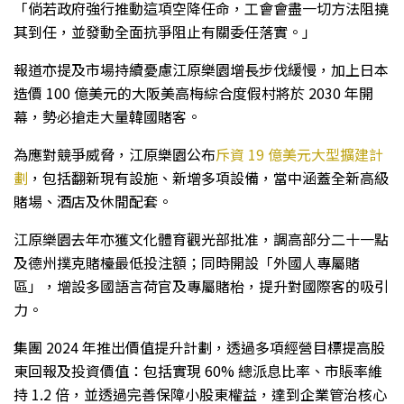
「倘若政府強行推動這項空降任命，工會會盡一切方法阻撓
其到任，並發動全面抗爭阻止有關委任落實。」
報道亦提及市場持續憂慮江原樂園增長步伐緩慢，加上日本
造價 100 億美元的大阪美高梅綜合度假村將於 2030 年開
幕，勢必搶走大量韓國賭客。
為應對競爭威脅，江原樂園公布
斥資 19 億美元大型擴建計
劃
，包括翻新現有設施、新增多項設備，當中涵蓋全新高級
賭場、酒店及休閒配套。
江原樂園去年亦獲文化體育觀光部批准，調高部分二十一點
及德州撲克賭檯最低投注額；同時開設「外國人專屬賭
區」，增設多國語言荷官及專屬賭枱，提升對國際客的吸引
力。
集團 2024 年推出價值提升計劃，透過多項經營目標提高股
東回報及投資價值：包括實現 60% 總派息比率、市賬率維
持 1.2 倍，並透過完善保障小股東權益，達到企業管治核心