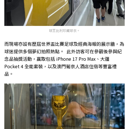
球王比利珍藏球衣。
而現場亦設有歷屆世界盃比賽足球及經典海報的展示牆，為
球迷提供多個夢幻拍照熱點。
此外訪客可在參觀後參與紀
念品抽獎活動，贏取包括 iPhone 17 Pro Max、大疆
Pocket 4 全能套裝，以及澳門葡京人酒店住宿等豐富禮
品。