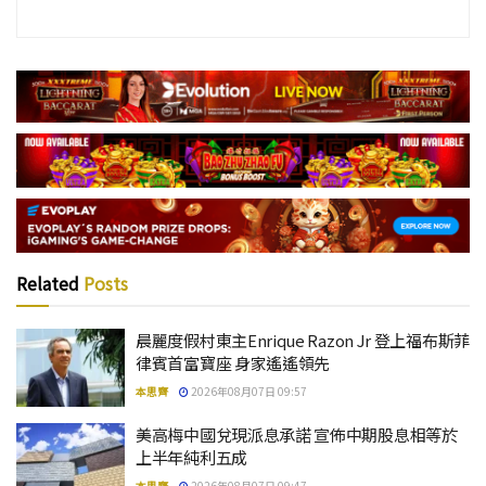
Related
Posts
晨麗度假村東主Enrique Razon Jr 登上福布斯菲
律賓首富寶座 身家遙遙領先
本思齊
2026年08月07日 09:57
美高梅中國兌現派息承諾 宣佈中期股息相等於
上半年純利五成
本思齊
2026年08月07日 09:47