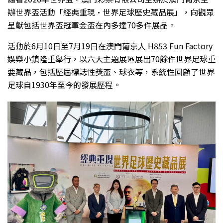
辦世界盃活動「經典重現·世界足球歷史藏品展」，向觀眾
呈獻包括世界盃冠軍金盃在內多達70多件展品。
活動於6月10日至7月19日在澳門葡京人 H853 Fun Factory
娛樂小鎮隆重舉行，以六大主題展區展出70餘件世界足球重
要藏品，包括歷屆標誌性獎盃、球衣等，系統性回顧了世界
足球自1930年至今的發展歷程。