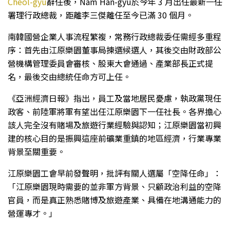
Cheol-gyu
辭任後，Nam Han-gyu於今年 3 月出任最新一任
署理行政總裁，距離李三傑離任至今已滿 30 個月。
南韓國營企業人事流程繁複，常務行政總裁委任需經多重程
序：首先由江原樂園董事局揀選候選人，其後交由財政部公
營機構管理委員會審核、股東大會通過、產業部長正式提
名，最後交由總統任命方可上任。
《亞洲經濟日報》指出，員工及當地居民憂慮，執政黨現任
政客、前陸軍將軍有望出任江原樂園下一任社長。各界擔心
該人完全沒有賭場及旅遊行業經驗與認知；江原樂園當初興
建的核心目的是振興這座前礦業重鎮的地區經濟，行業專業
背景至關重要。
江原樂園工會早前發聲明，批評有關人選屬「空降任命」：
「江原樂園現時需要的並非軍方背景、只顧政治利益的空降
官員，而是真正熟悉賭博及旅遊產業、具備在地溝通能力的
營運專才。」