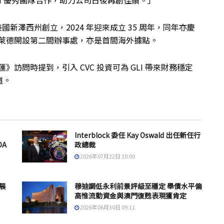
agno在美國新澤西州創立，2024 年迎來成立 35 周年，同年亦慶
於阿德萊德開設第二間辦事處，亦是首間海外據點。
匯》訪問時提到，引入 CVC 投資可為 GLI 帶來財務穩定
道。
Interblock 委任 Kay Oswald 出任新任行
DA
政總裁
2026年07月22日 10:00
發展
穆迪調低永利前景評級至穩定 舉債水平偏
高惟流動資金與澳門復甦表現獲肯定
2026年06月30日 09:11