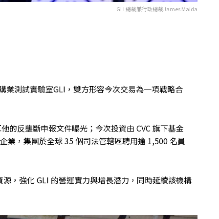
GLI 總裁兼行政總裁James Maida
s已完成收購業測試實驗室GLI，雙方形容今次交易為一項戰略合
他的反壟斷申報文件曝光；今次投資由 CVC 旗下基金
LI 及其關聯企業，集團於全球 35 個司法管轄區聘用逾 1,500 名員
資源，強化 GLI 的營運實力與增長潛力，同時延續該機構