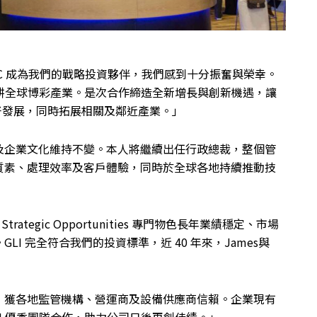
來 CVC 成為我們的戰略投資夥伴，我們感到十分振奮與榮幸。
深耕全球博彩產業。是次合作締造全新增長與創新機遇，讓
更好發展，同時拓展相關及鄰近產業。」
及企業文化維持不變。本人將繼續出任行政總裁，整個管
質素、處理效率及客戶體驗，同時於全球各地持續推動技
 Strategic Opportunities 專門物色長年業績穩定、市場
I 完全符合我們的投資標準，近 40 年來，James與
，獲各地監管機構、營運商及設備供應商信賴。企業現有
LI 優秀團隊合作，助力公司日後再創佳績。」