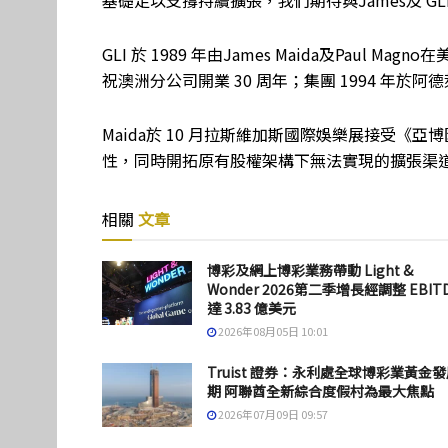
GLI 於 1989 年由James Maida及Paul M
祝澳洲分公司開業 30 周年；集團 1994 年
Maida於 10 月拉斯維加斯國際娛樂展接受《亞博
性，同時開拓原有股權架構下無法實現的擴張渠
相關
文章
博彩及網上博彩業務帶動 Light &
Wonder 2026第二季增長經調整 EBIT
達 3.83 億美元
2026年08月05日 10:01
Truist 證券：永利處全球博彩業黃金
期 阿聯酋全新綜合度假村為最大焦點
2026年07月09日 09:57