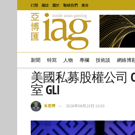
訂閱
雜誌
關於
聯絡我們
廣告
新聞
特寫
人物
專欄
技術談
網絡博
美國私募股權公司 C
室 GLI
本思齊
2026年06月23日 10:03