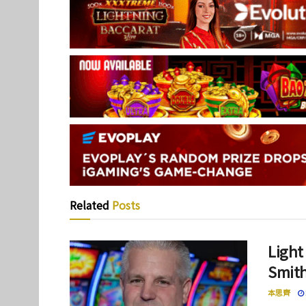
Related
Posts
Lig
Smi
本思齊