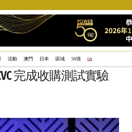
彩
活動
澳門
日本
區域
50强
VC 完成收購測試實驗