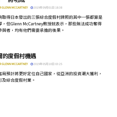
R GLENN MCCARTNEY
2019年09月01日 18:38
夠取得日本發出的三張綜合度假村牌照的其中一張都算是
，但Glenn McCartney教授就表示，那些無法成功奪得
參與者，均有他們需要承擔的後果。
爾的度假村機遇
R GLENN MCCARTNEY
2019年05月10日 03:25
當局預計將更好定位自己國家，從亞洲的投資潮大獲利，
彩及綜合度假村業。