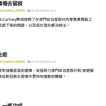
職場去留談
R GLENN MCCARTNEY
2022年04月28日 18:01
n McCartney教授檢視了在澳門綜合度假村內零售業務員工
足感下降的問題，以及探討潛在解決辦法。
免疫
R GLENN MCCARTNEY
2021年07月05日 16:04
眾對接種疫苗的猶豫，或是助力澳門綜合度假村和 旅遊服
商從新冠肺炎疫情中更快地復甦的關鍵。
：一將功成