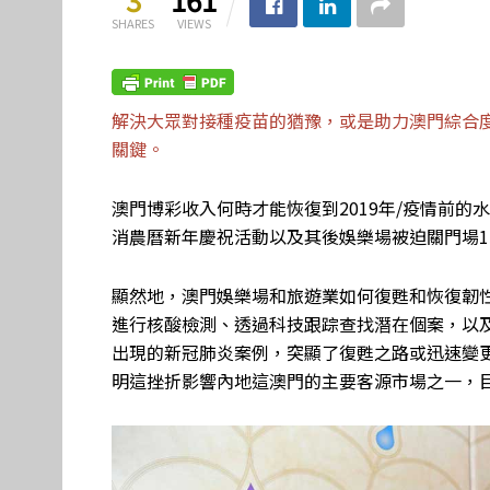
SHARES
VIEWS
解決大眾對接種疫苗的猶豫，或是助力澳門綜合
關鍵。
澳門博彩收入何時才能恢復到2019年/疫情前的
消農曆新年慶祝活動以及其後娛樂場被迫關門場1
顯然地，澳門娛樂場和旅遊業如何復甦和恢復韌
進行核酸檢測、透過科技跟踪查找潛在個案，以
出現的新冠肺炎案例，突顯了復甦之路或迅速變
明這挫折影響內地這澳門的主要客源市場之一，