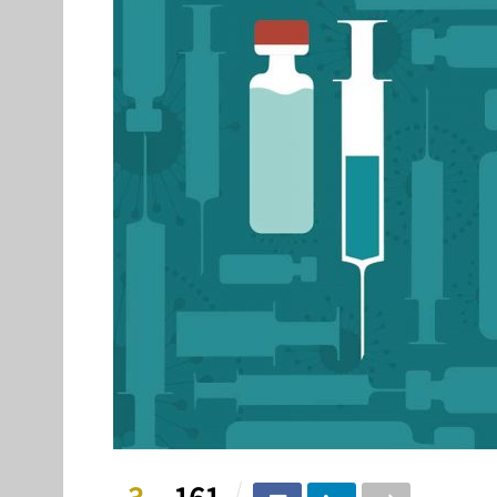
3
161