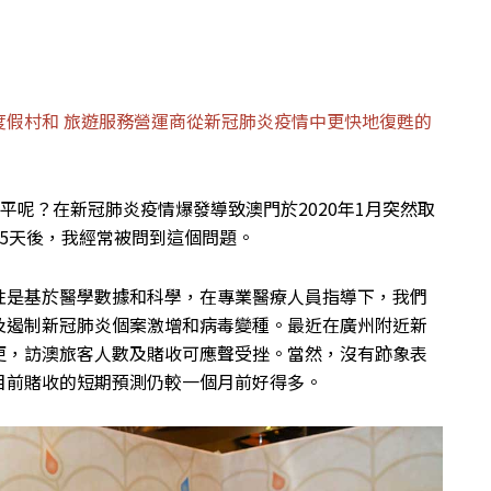
度假村和 旅遊服務營運商從新冠肺炎疫情中更快地復甦的
水平呢？在新冠肺炎疫情爆發導致澳門於2020年1月突然取
5天後，我經常被問到這個問題。
性是基於醫學數據和科學，在專業醫療人員指導下，我們
及遏制新冠肺炎個案激增和病毒變種。最近在廣州附近新
更，訪澳旅客人數及賭收可應聲受挫。當然，沒有跡象表
目前賭收的短期預測仍較一個月前好得多。