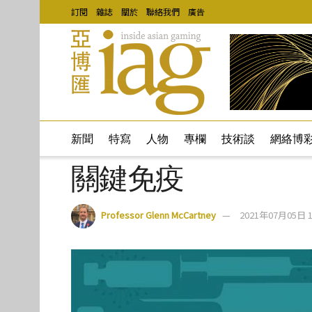
訂閱
雜誌
關於
聯絡我們
廣告
新聞
特寫
人物
專欄
技術談
網絡博
關鍵免疫
Professor Glenn McCartney
2021年07月05日 1