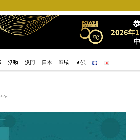
彩
活動
澳門
日本
區域
50强
6:04