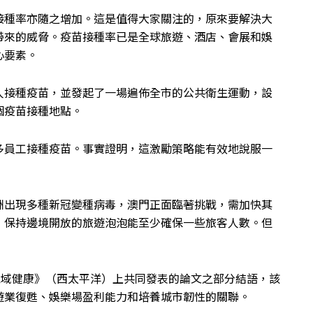
接種率亦隨之增加。這是值得大家關注的，原來要解決大
帶來的威脅。疫苗接種率已是全球旅遊、酒店、會展和娛
心要素。
人接種疫苗，並發起了一場遍佈全市的公共衛生運動，設
個疫苗接種地點。
多員工接種疫苗。事實證明，這激勵策略能有效地說服一
洲出現多種新冠變種病毒，澳門正面臨著挑戰，需加快其
，保持邊境開放的旅遊泡泡能至少確保一些旅客人數。但
」
——區域健康》（西太平洋）上共同發表的論文之部分結語，該
遊業復甦、娛樂場盈利能力和培養城市韌性的關聯。