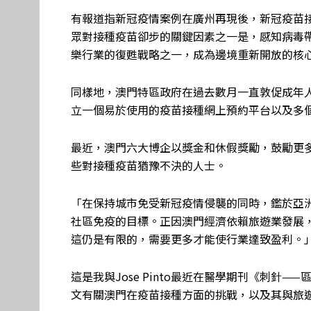
有報道指新冠疫情案例在廣州再現後，新冠疫苗
眾對接種疫苗卻步的關鍵因素之一是，感知病毒
樂行業的復甦戰略之一，成為邊境重新開放的核
同樣地，澳門特區政府在過去數月一直敦促成年
立一個易於使用的疫苗接種網上預約平台以及多
最近，澳門六大博企以獎金和休假獎勵，鼓勵更
些對接種疫苗猶豫不決的人士。
「在保持城市免受新冠疫情侵襲的同時，鑑於亞
社區免疫的目標。正因澳門經濟依賴旅遊業發展
這仍是有限的，需要更多才能使行業達致盈利。
這是我與Jose Pinto最近在醫學期刊《刺針
文有關澳門在疫苗接種方面的挑戰，以及其與旅