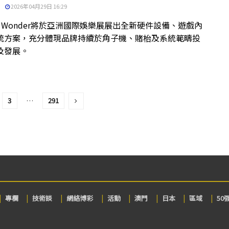
2026年04月29日 16:29
t & Wonder將於亞洲國際娛樂展展出全新硬件設備、遊戲內
統方案，充分體現品牌持續於角子機、賭枱及系統範疇投
及發展。
3
…
291
專欄
技術談
網絡博彩
活動
澳門
日本
區域
50