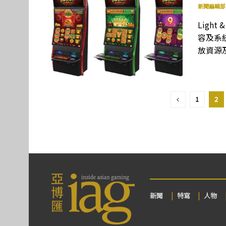
新聞編輯部
Ligh
容及系
放資源
1
2
新聞
特寫
人物